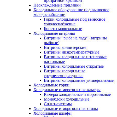
прозрачной крышкой
Неохлаждаемые прилавки
Холодильное оборудование под выносное
холодоснабжение
Горки холодильные под выносное
холодоснабжение
Бонеты морозильные
Холодильные витрины
Витрины "рыба на льду" (витрины
рыбные)
Витрины кондитерские
Витрины низкотемпературные
Витрины холодильные и тепловые
настольные
Витрины холодильные открытые
Витрины холодильные
среднетемпературные
Витрины холодильные универсальные
Холодильные горки
Холодильные и морозильные камеры
Камеры холодильные и морозильные
Моноблоки холодильные
Сплит-системы
Холодильные и морозильные столы
Холодильные шкафы