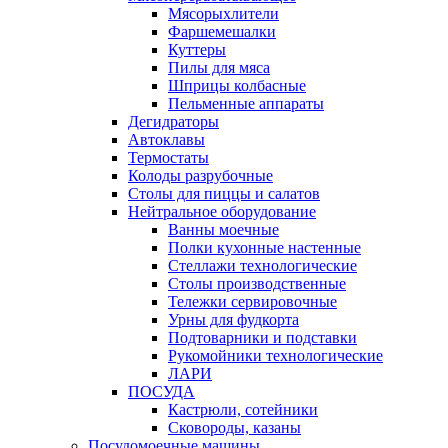
Мясорыхлители
Фаршемешалки
Куттеры
Пилы для мяса
Шприцы колбасные
Пельменные аппараты
Дегидраторы
Автоклавы
Термостаты
Колоды разрубочные
Столы для пиццы и салатов
Нейтральное оборудование
Ванны моечные
Полки кухонные настенные
Стеллажи технологические
Столы производственные
Тележки сервировочные
Урны для фудкорта
Подтоварники и подставки
Рукомойники технологические
ЛАРИ
ПОСУДА
Кастрюли, сотейники
Сковороды, казаны
Посудомоечные машины