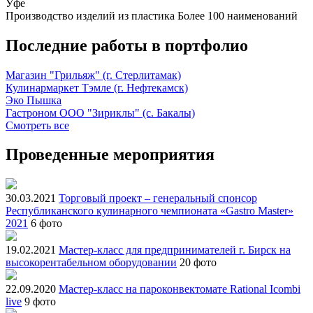
Уфе
Производство изделий из пластика
Более 100 наименований
Последние работы в портфолио
Магазин "Грильяж" (г. Стерлитамак)
Кулинармаркет Тэмле (г. Нефтекамск)
Эко Пышка
Гастроном ООО "Зириклы" (с. Бакалы)
Смотреть все
Проведенные мероприятия
30.03.2021
Торговый проект – генеральный спонсор
Республиканского кулинарного чемпионата «Gastro Master»
2021
6 фото
19.02.2021
Мастер-класс для предпринимателей г. Бирск на
высокорентабельном оборудовании
20 фото
22.09.2020
Мастер-класс на пароконвектомате Rational Icombi
live
9 фото