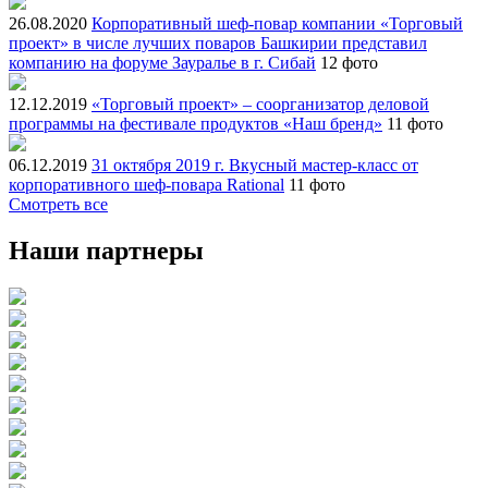
26.08.2020
Корпоративный шеф-повар компании «Торговый
проект» в числе лучших поваров Башкирии представил
компанию на форуме Зауралье в г. Сибай
12 фото
12.12.2019
«Торговый проект» – соорганизатор деловой
программы на фестивале продуктов «Наш бренд»
11 фото
06.12.2019
31 октября 2019 г. Вкусный мастер-класс от
корпоративного шеф-повара Rational
11 фото
Смотреть все
Наши партнеры