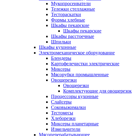
Мукопросеиватели
Тележки стеллажные
Тестораскатки
Формы хлебные
Шкафы пекарские
Шкафы пекарские
Шкафы расстоечные
Шпильки
Шкафы кухонные
Электромеханическое оборудование
Блендеры
Картофелечистки электрические
Миксеры
Мясорубки промышленные
Овощерезки
Овощерезки
Комплектующие для овощерезок
Процессоры кухонные
Слайсеры
Соковыжималки
Тестомесы
Хлеборезки
Миксеры планетарные
Измельчители
Мясоперерабатывающее