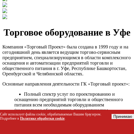
Торговое оборудование в Уфе
Компания «Торговый Проект» была создана в 1999 году и на
сегодняшний день является ведущим торгово-сервисным
предприятием, специализирующимся в области комплексного
оснащения и автоматизации предприятий торговли и
общественного питания в г. Уфе, Республике Башкортостан,
Оренбургской и Челябинской областях.
Основные направления деятельности ГК «Торговый проект»:
Полный спектр услуг по проектированию и
оснащению предприятий торговли и общественного
питания всем необходимым оборудованием
(холодильное оборудование, технологическое
Сайт использует файлы cookie, обрабатываемые Вашим браузером.
оборудование, стеллажное оборудование и т.д.);
Принимаю
Подробнее в
Политике обработки cookie
.
Автоматизация торговых процессов и внедрения
программных продуктов;
Гарантийное и послегарантийное сервисное