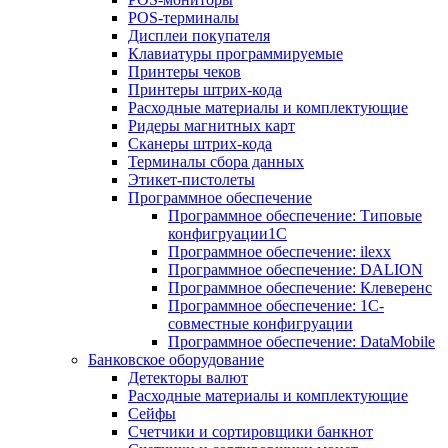
POS-терминалы
Дисплеи покупателя
Клавиатуры программируемые
Принтеры чеков
Принтеры штрих-кода
Расходные материалы и комплектующие
Ридеры магнитных карт
Сканеры штрих-кода
Терминалы сбора данных
Этикет-пистолеты
Программное обеспечение
Программное обеспечение: Типовые
конфигруации1С
Программное обеспечение: ilexx
Программное обеспечение: DALION
Программное обеспечение: Клеверенс
Программное обеспечение: 1С-
совместные конфигруации
Программное обеспечение: DataMobile
Банковское оборудование
Детекторы валют
Расходные материалы и комплектующие
Сейфы
Счетчики и сортировщики банкнот