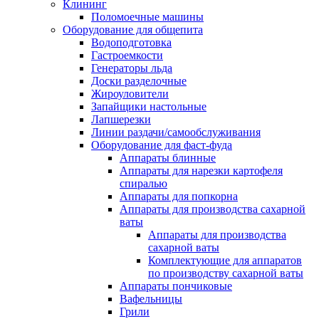
Клининг
Поломоечные машины
Оборудование для общепита
Водоподготовка
Гастроемкости
Генераторы льда
Доски разделочные
Жироуловители
Запайщики настольные
Лапшерезки
Линии раздачи/самообслуживания
Оборудование для фаст-фуда
Аппараты блинные
Аппараты для нарезки картофеля
спиралью
Аппараты для попкорна
Аппараты для производства сахарной
ваты
Аппараты для производства
сахарной ваты
Комплектующие для аппаратов
по производству сахарной ваты
Аппараты пончиковые
Вафельницы
Грили