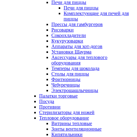
Печи для пиццы
Печи для пиццы
Комплектующие для печей для
пиццы
Прессы для гамбургеров
Рисоварки
Сокоохладители
Кукурузоварки
Аппараты для хот-догов
Установки Шаурма
Аксессуары для теплового
оборудования
Темперы для шоколада
Столы для пиццы
Фритюрницы
Чебуречницы
Электрошашлычницы
Палатки торговые
Посуда
Противни
Стерилизаторы для ножей
Тепловое оборудование
Витрины тепловые
Зонты вентиляционные
Кипятильники