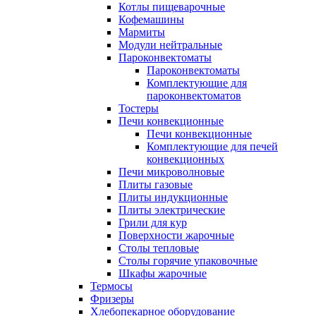
Котлы пищеварочные
Кофемашины
Мармиты
Модули нейтральные
Пароконвектоматы
Пароконвектоматы
Комплектующие для
пароконвектоматов
Тостеры
Печи конвекционные
Печи конвекционные
Комплектующие для печей
конвекционных
Печи микроволновые
Плиты газовые
Плиты индукционные
Плиты электрические
Грили для кур
Поверхности жарочные
Столы тепловые
Столы горячие упаковочные
Шкафы жарочные
Термосы
Фризеры
Хлебопекарное оборудование