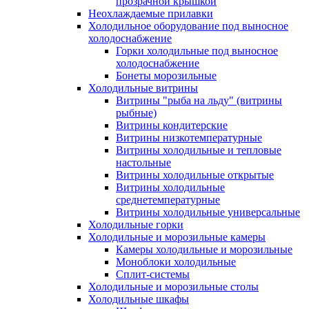
прозрачной крышкой
Неохлаждаемые прилавки
Холодильное оборудование под выносное
холодоснабжение
Горки холодильные под выносное
холодоснабжение
Бонеты морозильные
Холодильные витрины
Витрины "рыба на льду" (витрины
рыбные)
Витрины кондитерские
Витрины низкотемпературные
Витрины холодильные и тепловые
настольные
Витрины холодильные открытые
Витрины холодильные
среднетемпературные
Витрины холодильные универсальные
Холодильные горки
Холодильные и морозильные камеры
Камеры холодильные и морозильные
Моноблоки холодильные
Сплит-системы
Холодильные и морозильные столы
Холодильные шкафы