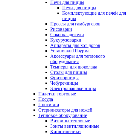
Печи для пиццы
Печи для пиццы
Комплектующие для печей для
пиццы
Прессы для гамбургеров
Рисоварки
Сокоохладители
Кукурузоварки
Аппараты для хот-догов
Установки Шаурма
Аксессуары для теплового
оборудования
Темперы для шоколада
Столы для пиццы
Фритюрницы
Чебуречницы
Электрошашлычницы
Палатки торговые
Посуда
Противни
Стерилизаторы для ножей
Тепловое оборудование
Витрины тепловые
Зонты вентиляционные
Кипятильники