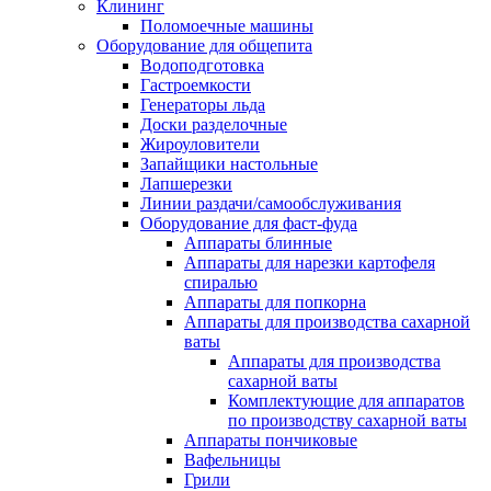
Клининг
Поломоечные машины
Оборудование для общепита
Водоподготовка
Гастроемкости
Генераторы льда
Доски разделочные
Жироуловители
Запайщики настольные
Лапшерезки
Линии раздачи/самообслуживания
Оборудование для фаст-фуда
Аппараты блинные
Аппараты для нарезки картофеля
спиралью
Аппараты для попкорна
Аппараты для производства сахарной
ваты
Аппараты для производства
сахарной ваты
Комплектующие для аппаратов
по производству сахарной ваты
Аппараты пончиковые
Вафельницы
Грили