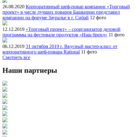
26.08.2020
Корпоративный шеф-повар компании «Торговый
проект» в числе лучших поваров Башкирии представил
компанию на форуме Зауралье в г. Сибай
12 фото
12.12.2019
«Торговый проект» – соорганизатор деловой
программы на фестивале продуктов «Наш бренд»
11 фото
06.12.2019
31 октября 2019 г. Вкусный мастер-класс от
корпоративного шеф-повара Rational
11 фото
Смотреть все
Наши партнеры