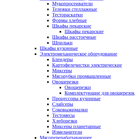
Мукопросеиватели
Тележки стеллажные
Тестораскатки
Формы хлебные
Шкафы пекарские
Шкафы пекарские
Шкафы расстоечные
Шпильки
Шкафы кухонные
Электромеханическое оборудование
Блендеры
Картофелечистки электрические
Миксеры
Мясорубки промышленные
Овощерезки
Овощерезки
Комплектующие для овощерезок
Процессоры кухонные
Слайсеры
Соковыжималки
Тестомесы
Хлеборезки
Миксеры планетарные
Измельчители
Мясоперерабатывающее