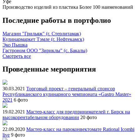
Уфе
Производство изделий из пластика
Более 100 наименований
Последние работы в портфолио
Магазин "Грильяж" (г. Стерлитамак)
Кулинармаркет Тэмле (г. Нефтекамск)
Эко Пышка
Гастроном ООО "Зириклы" (с. Бакалы)
Смотреть все
Проведенные мероприятия
30.03.2021
Торговый проект – генеральный спонсор
Республиканского кулинарного чемпионата «Gastro Master»
2021
6 фото
19.02.2021
Мастер-класс для предпринимателей г. Бирск на
высокорентабельном оборудовании
20 фото
22.09.2020
Мастер-класс на пароконвектомате Rational Icombi
live
9 фото