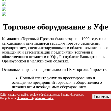
Торговое оборудование в Уфе
Компания «Торговый Проект» была создана в 1999 году и на
сегодняшний день является ведущим торгово-сервисным
предприятием, специализирующимся в области комплексного
оснащения и автоматизации предприятий торговли и
общественного питания в г. Уфе, Республике Башкортостан,
Оренбургской и Челябинской областях.
Основные направления деятельности ГК «Торговый проект»:
Полный спектр услуг по проектированию и
оснащению предприятий торговли и общественного
питания всем необходимым оборудованием
(холодильное оборудование, технологическое
Сайт использует файлы cookie, обрабатываемые Вашим браузером.
оборудование, стеллажное оборудование и т.д.);
Принимаю
Подробнее в
Политике обработки cookie
.
Автоматизация торговых процессов и внедрения
программных продуктов;
Гарантийное и послегарантийное сервисное