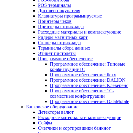
POS-терминалы
Дисплеи покупателя
Клавиатуры программируемые
Принтеры чеков
Принтеры штрих-кода
Расходные материалы и комплектующие
Ридеры магнитных карт
Сканеры штрих-кода
Терминалы сбора данных
Этикет-пистолеты
Программное обеспечение
Программное обеспечение: Типовые
конфигруации1С
Программное обеспечение: ilexx
Программное обеспечение: DALION
Программное обеспечение: Клеверенс
Программное обеспечение: 1С-
совместные конфигруации
Программное обеспечение: DataMobile
Банковское оборудование
Детекторы валют
Расходные материалы и комплектующие
Сейфы
Счетчики и сортировщики банкнот