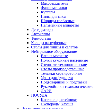
Мясорыхлители
Фаршемешалки
Куттеры
Пилы для мяса
Шприцы колбасные
Пельменные аппараты
Дегидраторы
Автоклавы
Термостаты
Колоды разрубочные
Столы для пиццы и салатов
Нейтральное оборудование
Ванны моечные
Полки кухонные настенные
Стеллажи технологические
Столы производственные
Тележки сервировочные
Урны для фудкорта
Подтоварники и подставки
Рукомойники технологические
ЛАРИ
ПОСУДА
Кастрюли, сотейники
Сковороды, казаны
Посудомоечные машины