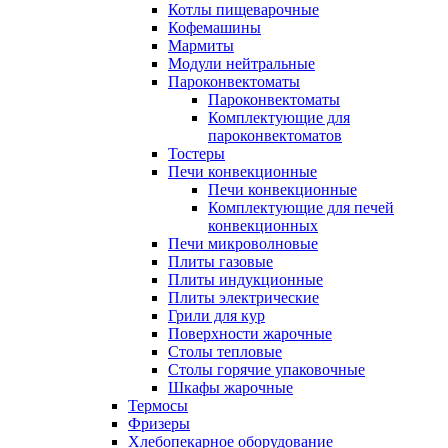
Котлы пищеварочные
Кофемашины
Мармиты
Модули нейтральные
Пароконвектоматы
Пароконвектоматы
Комплектующие для
пароконвектоматов
Тостеры
Печи конвекционные
Печи конвекционные
Комплектующие для печей
конвекционных
Печи микроволновые
Плиты газовые
Плиты индукционные
Плиты электрические
Грили для кур
Поверхности жарочные
Столы тепловые
Столы горячие упаковочные
Шкафы жарочные
Термосы
Фризеры
Хлебопекарное оборудование