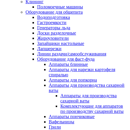
Клининг
Поломоечные машины
Оборудование для общепита
Водоподготовка
Гастроемкости
Генераторы льда
Доски разделочные
Жироуловители
Запайщики настольные
Лапшерезки
Линии раздачи/самообслуживания
Оборудование для фаст-фуда
Аппараты блинные
Аппараты для нарезки картофеля
спиралью
Аппараты для попкорна
Аппараты для производства сахарной
ваты
Аппараты для производства
сахарной ваты
Комплектующие для аппаратов
по производству сахарной ваты
Аппараты пончиковые
Вафельницы
Грили