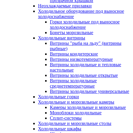
прозрачной крышкой
Неохлаждаемые прилавки
Холодильное оборудование под выносное
холодоснабжение
Горки холодильные под выносное
холодоснабжение
Бонеты морозильные
Холодильные витрины
Витрины "рыба на льду" (витрины
рыбные)
Витрины кондитерские
Витрины низкотемпературные
Витрины холодильные и тепловые
настольные
Витрины холодильные открытые
Витрины холодильные
среднетемпературные
Витрины холодильные универсальные
Холодильные горки
Холодильные и морозильные камеры
Камеры холодильные и морозильные
Моноблоки холодильные
Сплит-системы
Холодильные и морозильные столы
Холодильные шкафы