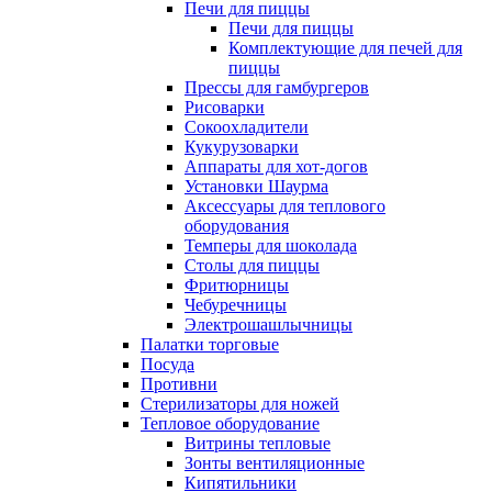
Печи для пиццы
Печи для пиццы
Комплектующие для печей для
пиццы
Прессы для гамбургеров
Рисоварки
Сокоохладители
Кукурузоварки
Аппараты для хот-догов
Установки Шаурма
Аксессуары для теплового
оборудования
Темперы для шоколада
Столы для пиццы
Фритюрницы
Чебуречницы
Электрошашлычницы
Палатки торговые
Посуда
Противни
Стерилизаторы для ножей
Тепловое оборудование
Витрины тепловые
Зонты вентиляционные
Кипятильники