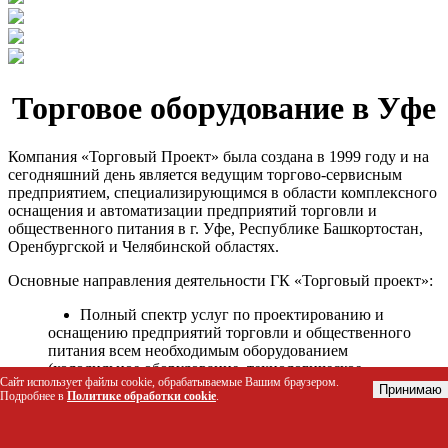
Торговое оборудование в Уфе
Компания «Торговый Проект» была создана в 1999 году и на
сегодняшний день является ведущим торгово-сервисным
предприятием, специализирующимся в области комплексного
оснащения и автоматизации предприятий торговли и
общественного питания в г. Уфе, Республике Башкортостан,
Оренбургской и Челябинской областях.
Основные направления деятельности ГК «Торговый проект»:
Полный спектр услуг по проектированию и
оснащению предприятий торговли и общественного
питания всем необходимым оборудованием
(холодильное оборудование, технологическое
Сайт использует файлы cookie, обрабатываемые Вашим браузером.
оборудование, стеллажное оборудование и т.д.);
Принимаю
Подробнее в
Политике обработки cookie
.
Автоматизация торговых процессов и внедрения
программных продуктов;
Гарантийное и послегарантийное сервисное