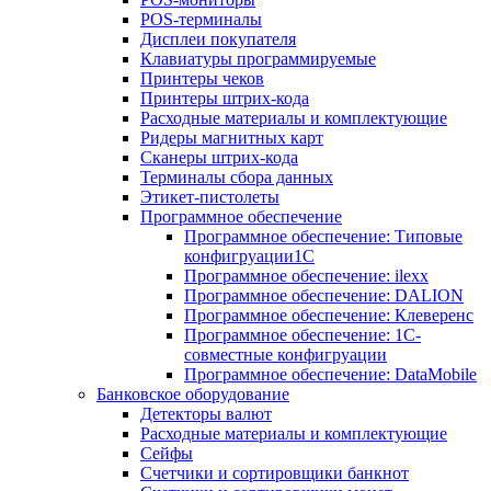
POS-терминалы
Дисплеи покупателя
Клавиатуры программируемые
Принтеры чеков
Принтеры штрих-кода
Расходные материалы и комплектующие
Ридеры магнитных карт
Сканеры штрих-кода
Терминалы сбора данных
Этикет-пистолеты
Программное обеспечение
Программное обеспечение: Типовые
конфигруации1С
Программное обеспечение: ilexx
Программное обеспечение: DALION
Программное обеспечение: Клеверенс
Программное обеспечение: 1С-
совместные конфигруации
Программное обеспечение: DataMobile
Банковское оборудование
Детекторы валют
Расходные материалы и комплектующие
Сейфы
Счетчики и сортировщики банкнот