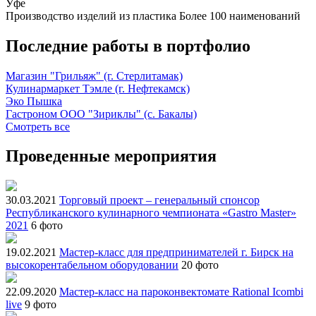
Уфе
Производство изделий из пластика
Более 100 наименований
Последние работы в портфолио
Магазин "Грильяж" (г. Стерлитамак)
Кулинармаркет Тэмле (г. Нефтекамск)
Эко Пышка
Гастроном ООО "Зириклы" (с. Бакалы)
Смотреть все
Проведенные мероприятия
30.03.2021
Торговый проект – генеральный спонсор
Республиканского кулинарного чемпионата «Gastro Master»
2021
6 фото
19.02.2021
Мастер-класс для предпринимателей г. Бирск на
высокорентабельном оборудовании
20 фото
22.09.2020
Мастер-класс на пароконвектомате Rational Icombi
live
9 фото