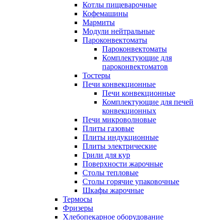
Котлы пищеварочные
Кофемашины
Мармиты
Модули нейтральные
Пароконвектоматы
Пароконвектоматы
Комплектующие для
пароконвектоматов
Тостеры
Печи конвекционные
Печи конвекционные
Комплектующие для печей
конвекционных
Печи микроволновые
Плиты газовые
Плиты индукционные
Плиты электрические
Грили для кур
Поверхности жарочные
Столы тепловые
Столы горячие упаковочные
Шкафы жарочные
Термосы
Фризеры
Хлебопекарное оборудование