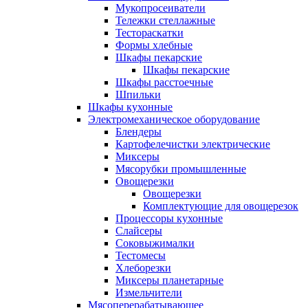
Мукопросеиватели
Тележки стеллажные
Тестораскатки
Формы хлебные
Шкафы пекарские
Шкафы пекарские
Шкафы расстоечные
Шпильки
Шкафы кухонные
Электромеханическое оборудование
Блендеры
Картофелечистки электрические
Миксеры
Мясорубки промышленные
Овощерезки
Овощерезки
Комплектующие для овощерезок
Процессоры кухонные
Слайсеры
Соковыжималки
Тестомесы
Хлеборезки
Миксеры планетарные
Измельчители
Мясоперерабатывающее