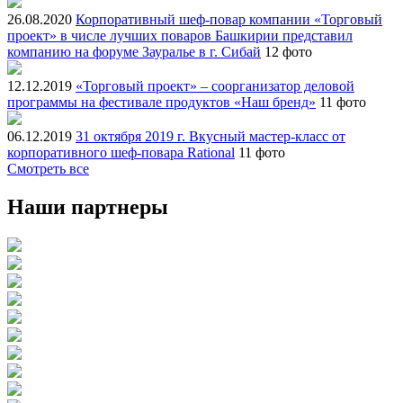
26.08.2020
Корпоративный шеф-повар компании «Торговый
проект» в числе лучших поваров Башкирии представил
компанию на форуме Зауралье в г. Сибай
12 фото
12.12.2019
«Торговый проект» – соорганизатор деловой
программы на фестивале продуктов «Наш бренд»
11 фото
06.12.2019
31 октября 2019 г. Вкусный мастер-класс от
корпоративного шеф-повара Rational
11 фото
Смотреть все
Наши партнеры