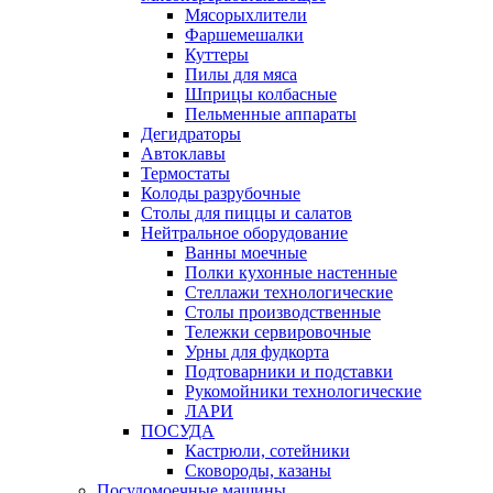
Мясорыхлители
Фаршемешалки
Куттеры
Пилы для мяса
Шприцы колбасные
Пельменные аппараты
Дегидраторы
Автоклавы
Термостаты
Колоды разрубочные
Столы для пиццы и салатов
Нейтральное оборудование
Ванны моечные
Полки кухонные настенные
Стеллажи технологические
Столы производственные
Тележки сервировочные
Урны для фудкорта
Подтоварники и подставки
Рукомойники технологические
ЛАРИ
ПОСУДА
Кастрюли, сотейники
Сковороды, казаны
Посудомоечные машины