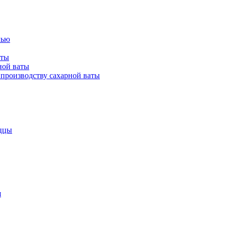
лью
аты
ной ваты
производству сахарной ваты
ццы
я