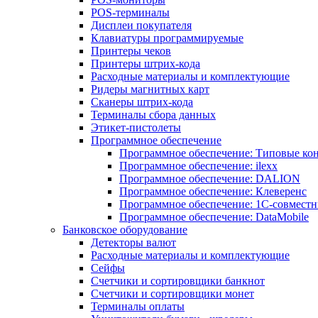
POS-терминалы
Дисплеи покупателя
Клавиатуры программируемые
Принтеры чеков
Принтеры штрих-кода
Расходные материалы и комплектующие
Ридеры магнитных карт
Сканеры штрих-кода
Терминалы сбора данных
Этикет-пистолеты
Программное обеспечение
Программное обеспечение: Типовые к
Программное обеспечение: ilexx
Программное обеспечение: DALION
Программное обеспечение: Клеверенс
Программное обеспечение: 1С-совмест
Программное обеспечение: DataMobile
Банковское оборудование
Детекторы валют
Расходные материалы и комплектующие
Сейфы
Счетчики и сортировщики банкнот
Счетчики и сортировщики монет
Терминалы оплаты