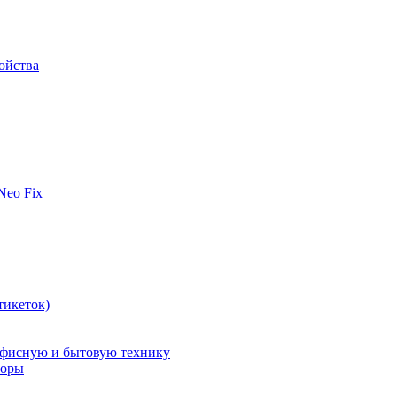
ойства
 Neo Fix
тикеток)
офисную и бытовую технику
поры