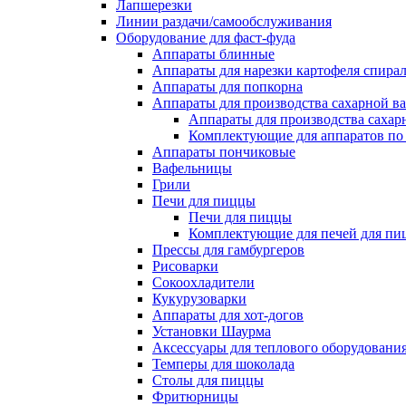
Лапшерезки
Линии раздачи/самообслуживания
Оборудование для фаст-фуда
Аппараты блинные
Аппараты для нарезки картофеля спира
Аппараты для попкорна
Аппараты для производства сахарной в
Аппараты для производства сахар
Комплектующие для аппаратов по 
Аппараты пончиковые
Вафельницы
Грили
Печи для пиццы
Печи для пиццы
Комплектующие для печей для пи
Прессы для гамбургеров
Рисоварки
Сокоохладители
Кукурузоварки
Аппараты для хот-догов
Установки Шаурма
Аксессуары для теплового оборудовани
Темперы для шоколада
Столы для пиццы
Фритюрницы