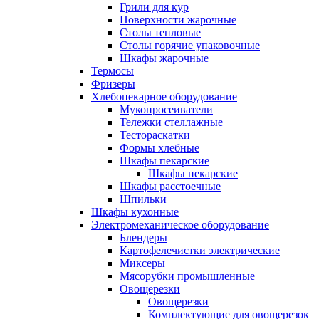
Грили для кур
Поверхности жарочные
Столы тепловые
Столы горячие упаковочные
Шкафы жарочные
Термосы
Фризеры
Хлебопекарное оборудование
Мукопросеиватели
Тележки стеллажные
Тестораскатки
Формы хлебные
Шкафы пекарские
Шкафы пекарские
Шкафы расстоечные
Шпильки
Шкафы кухонные
Электромеханическое оборудование
Блендеры
Картофелечистки электрические
Миксеры
Мясорубки промышленные
Овощерезки
Овощерезки
Комплектующие для овощерезок