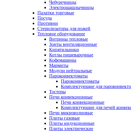
Чебуречницы
Электрошашлычницы
Палатки торговые
Посуда
Противни
Стерилизаторы для ножей
Тепловое оборудование
Витрины тепловые
Зонты вентиляционные
Кипятильники
Котлы пищеварочные
Кофемашины
Мармиты
Модули нейтральные
Пароконвектоматы
Пароконвектоматы
Комплектующие для пароконвекто
Тостеры
Печи конвекционные
Печи конвекционные
Комплектующие для печей конве
Печи микроволновые
Плиты газовые
Плиты индукционные
Плиты электрические