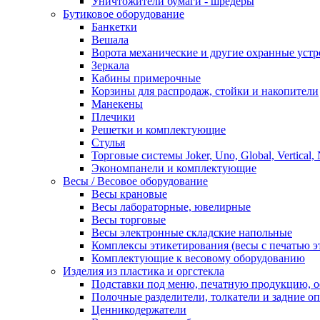
Уничтожители бумаги - шредеры
Бутиковое оборудование
Банкетки
Вешала
Ворота механические и другие охранные устр
Зеркала
Кабины примерочные
Корзины для распродаж, стойки и накопители
Манекены
Плечики
Решетки и комплектующие
Стулья
Торговые системы Joker, Uno, Global, Vertical,
Экономпанели и комплектующие
Весы / Весовое оборудование
Весы крановые
Весы лабораторные, ювелирные
Весы торговые
Весы электронные складские напольные
Комплексы этикетирования (весы с печатью э
Комплектующие к весовому оборудованию
Изделия из пластика и оргстекла
Подставки под меню, печатную продукцию, 
Полочные разделители, толкатели и задние о
Ценникодержатели