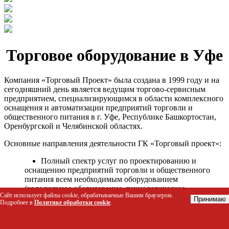
Торговое оборудование в Уфе
Компания «Торговый Проект» была создана в 1999 году и на
сегодняшний день является ведущим торгово-сервисным
предприятием, специализирующимся в области комплексного
оснащения и автоматизации предприятий торговли и
общественного питания в г. Уфе, Республике Башкортостан,
Оренбургской и Челябинской областях.
Основные направления деятельности ГК «Торговый проект»:
Полный спектр услуг по проектированию и
оснащению предприятий торговли и общественного
питания всем необходимым оборудованием
(холодильное оборудование, технологическое
Сайт использует файлы cookie, обрабатываемые Вашим браузером.
оборудование, стеллажное оборудование и т.д.);
Принимаю
Подробнее в
Политике обработки cookie
.
Автоматизация торговых процессов и внедрения
программных продуктов;
Гарантийное и послегарантийное сервисное