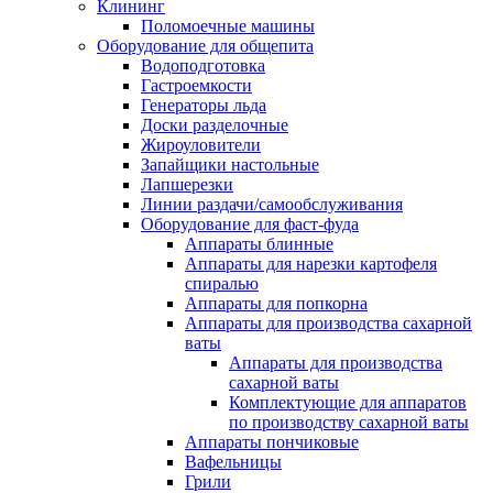
Клининг
Поломоечные машины
Оборудование для общепита
Водоподготовка
Гастроемкости
Генераторы льда
Доски разделочные
Жироуловители
Запайщики настольные
Лапшерезки
Линии раздачи/самообслуживания
Оборудование для фаст-фуда
Аппараты блинные
Аппараты для нарезки картофеля
спиралью
Аппараты для попкорна
Аппараты для производства сахарной
ваты
Аппараты для производства
сахарной ваты
Комплектующие для аппаратов
по производству сахарной ваты
Аппараты пончиковые
Вафельницы
Грили