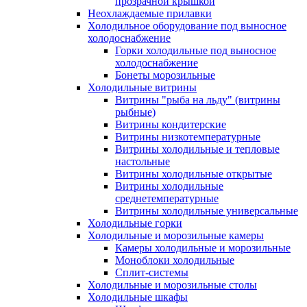
прозрачной крышкой
Неохлаждаемые прилавки
Холодильное оборудование под выносное
холодоснабжение
Горки холодильные под выносное
холодоснабжение
Бонеты морозильные
Холодильные витрины
Витрины "рыба на льду" (витрины
рыбные)
Витрины кондитерские
Витрины низкотемпературные
Витрины холодильные и тепловые
настольные
Витрины холодильные открытые
Витрины холодильные
среднетемпературные
Витрины холодильные универсальные
Холодильные горки
Холодильные и морозильные камеры
Камеры холодильные и морозильные
Моноблоки холодильные
Сплит-системы
Холодильные и морозильные столы
Холодильные шкафы