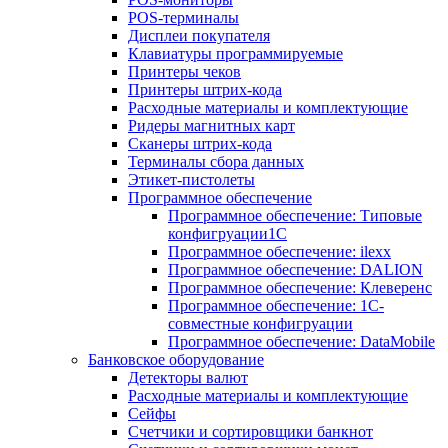
POS-терминалы
Дисплеи покупателя
Клавиатуры программируемые
Принтеры чеков
Принтеры штрих-кода
Расходные материалы и комплектующие
Ридеры магнитных карт
Сканеры штрих-кода
Терминалы сбора данных
Этикет-пистолеты
Программное обеспечение
Программное обеспечение: Типовые
конфигруации1С
Программное обеспечение: ilexx
Программное обеспечение: DALION
Программное обеспечение: Клеверенс
Программное обеспечение: 1С-
совместные конфигруации
Программное обеспечение: DataMobile
Банковское оборудование
Детекторы валют
Расходные материалы и комплектующие
Сейфы
Счетчики и сортировщики банкнот