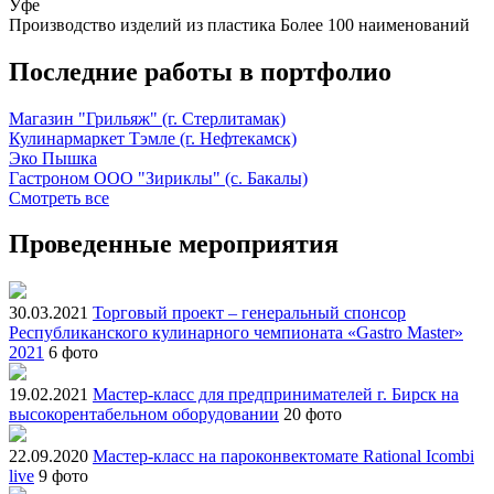
Уфе
Производство изделий из пластика
Более 100 наименований
Последние работы в портфолио
Магазин "Грильяж" (г. Стерлитамак)
Кулинармаркет Тэмле (г. Нефтекамск)
Эко Пышка
Гастроном ООО "Зириклы" (с. Бакалы)
Смотреть все
Проведенные мероприятия
30.03.2021
Торговый проект – генеральный спонсор
Республиканского кулинарного чемпионата «Gastro Master»
2021
6 фото
19.02.2021
Мастер-класс для предпринимателей г. Бирск на
высокорентабельном оборудовании
20 фото
22.09.2020
Мастер-класс на пароконвектомате Rational Icombi
live
9 фото