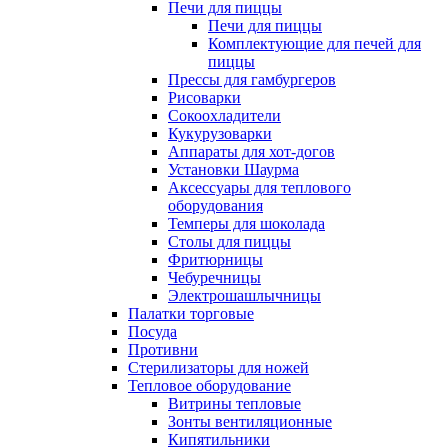
Печи для пиццы
Печи для пиццы
Комплектующие для печей для
пиццы
Прессы для гамбургеров
Рисоварки
Сокоохладители
Кукурузоварки
Аппараты для хот-догов
Установки Шаурма
Аксессуары для теплового
оборудования
Темперы для шоколада
Столы для пиццы
Фритюрницы
Чебуречницы
Электрошашлычницы
Палатки торговые
Посуда
Противни
Стерилизаторы для ножей
Тепловое оборудование
Витрины тепловые
Зонты вентиляционные
Кипятильники