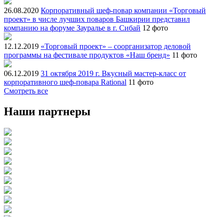
26.08.2020
Корпоративный шеф-повар компании «Торговый
проект» в числе лучших поваров Башкирии представил
компанию на форуме Зауралье в г. Сибай
12 фото
12.12.2019
«Торговый проект» – соорганизатор деловой
программы на фестивале продуктов «Наш бренд»
11 фото
06.12.2019
31 октября 2019 г. Вкусный мастер-класс от
корпоративного шеф-повара Rational
11 фото
Смотреть все
Наши партнеры