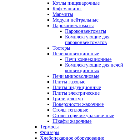
Котлы пищеварочные
Кофемашины
Мармиты
Модули нейтральные
Пароконвектоматы
Пароконвектоматы
Комплектующие для
пароконвектоматов
Тостеры
Печи конвекционные
Печи конвекционные
Комплектующие для печей
конвекционных
Печи микроволновые
Плиты газовые
Плиты индукционные
Плиты электрические
Грили для кур
Поверхности жарочные
Столы тепловые
Столы горячие упаковочные
Шкафы жарочные
Термосы
Фризеры
Хлебопекарное оборудование