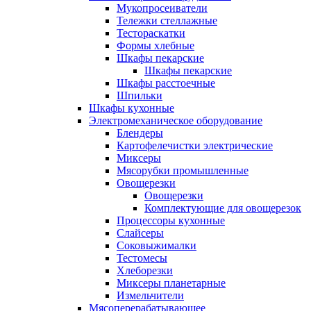
Мукопросеиватели
Тележки стеллажные
Тестораскатки
Формы хлебные
Шкафы пекарские
Шкафы пекарские
Шкафы расстоечные
Шпильки
Шкафы кухонные
Электромеханическое оборудование
Блендеры
Картофелечистки электрические
Миксеры
Мясорубки промышленные
Овощерезки
Овощерезки
Комплектующие для овощерезок
Процессоры кухонные
Слайсеры
Соковыжималки
Тестомесы
Хлеборезки
Миксеры планетарные
Измельчители
Мясоперерабатывающее