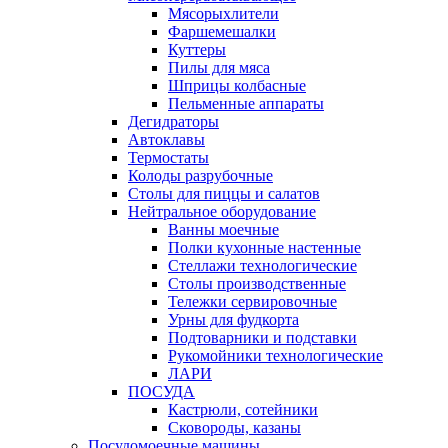
Мясорыхлители
Фаршемешалки
Куттеры
Пилы для мяса
Шприцы колбасные
Пельменные аппараты
Дегидраторы
Автоклавы
Термостаты
Колоды разрубочные
Столы для пиццы и салатов
Нейтральное оборудование
Ванны моечные
Полки кухонные настенные
Стеллажи технологические
Столы производственные
Тележки сервировочные
Урны для фудкорта
Подтоварники и подставки
Рукомойники технологические
ЛАРИ
ПОСУДА
Кастрюли, сотейники
Сковороды, казаны
Посудомоечные машины