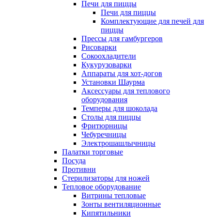
Печи для пиццы
Печи для пиццы
Комплектующие для печей для
пиццы
Прессы для гамбургеров
Рисоварки
Сокоохладители
Кукурузоварки
Аппараты для хот-догов
Установки Шаурма
Аксессуары для теплового
оборудования
Темперы для шоколада
Столы для пиццы
Фритюрницы
Чебуречницы
Электрошашлычницы
Палатки торговые
Посуда
Противни
Стерилизаторы для ножей
Тепловое оборудование
Витрины тепловые
Зонты вентиляционные
Кипятильники