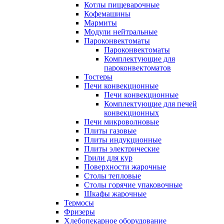
Котлы пищеварочные
Кофемашины
Мармиты
Модули нейтральные
Пароконвектоматы
Пароконвектоматы
Комплектующие для
пароконвектоматов
Тостеры
Печи конвекционные
Печи конвекционные
Комплектующие для печей
конвекционных
Печи микроволновые
Плиты газовые
Плиты индукционные
Плиты электрические
Грили для кур
Поверхности жарочные
Столы тепловые
Столы горячие упаковочные
Шкафы жарочные
Термосы
Фризеры
Хлебопекарное оборудование