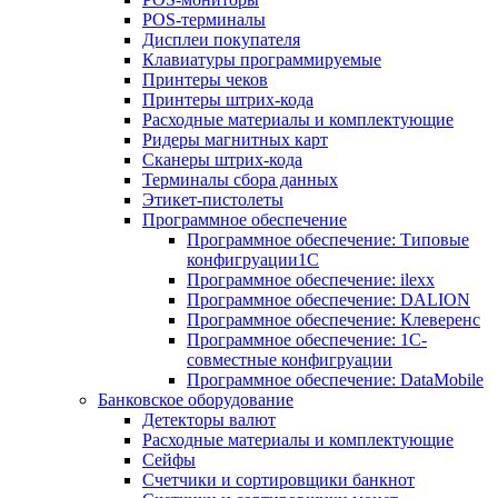
POS-терминалы
Дисплеи покупателя
Клавиатуры программируемые
Принтеры чеков
Принтеры штрих-кода
Расходные материалы и комплектующие
Ридеры магнитных карт
Сканеры штрих-кода
Терминалы сбора данных
Этикет-пистолеты
Программное обеспечение
Программное обеспечение: Типовые
конфигруации1С
Программное обеспечение: ilexx
Программное обеспечение: DALION
Программное обеспечение: Клеверенс
Программное обеспечение: 1С-
совместные конфигруации
Программное обеспечение: DataMobile
Банковское оборудование
Детекторы валют
Расходные материалы и комплектующие
Сейфы
Счетчики и сортировщики банкнот