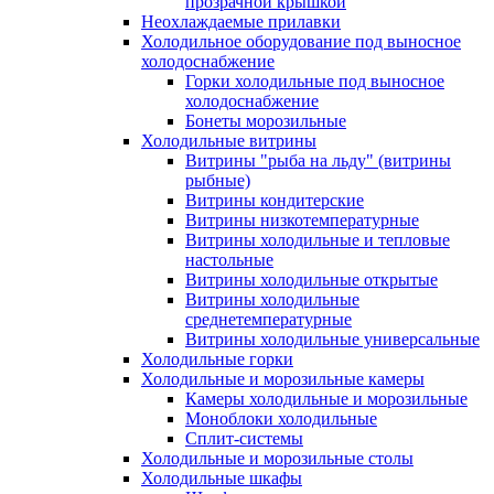
прозрачной крышкой
Неохлаждаемые прилавки
Холодильное оборудование под выносное
холодоснабжение
Горки холодильные под выносное
холодоснабжение
Бонеты морозильные
Холодильные витрины
Витрины "рыба на льду" (витрины
рыбные)
Витрины кондитерские
Витрины низкотемпературные
Витрины холодильные и тепловые
настольные
Витрины холодильные открытые
Витрины холодильные
среднетемпературные
Витрины холодильные универсальные
Холодильные горки
Холодильные и морозильные камеры
Камеры холодильные и морозильные
Моноблоки холодильные
Сплит-системы
Холодильные и морозильные столы
Холодильные шкафы