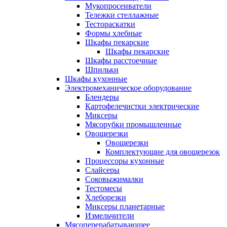
Мукопросеиватели
Тележки стеллажные
Тестораскатки
Формы хлебные
Шкафы пекарские
Шкафы пекарские
Шкафы расстоечные
Шпильки
Шкафы кухонные
Электромеханическое оборудование
Блендеры
Картофелечистки электрические
Миксеры
Мясорубки промышленные
Овощерезки
Овощерезки
Комплектующие для овощерезок
Процессоры кухонные
Слайсеры
Соковыжималки
Тестомесы
Хлеборезки
Миксеры планетарные
Измельчители
Мясоперерабатывающее