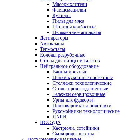
Мясорыхлители
Фаршемешалки
Куттеры
Пилы для мяса
Шприцы колбасные
Пельменные аппараты
Дегидраторы
Автоклавы
Термостаты
Колоды разрубочные
Столы для пиццы и салатов
Нейтральное оборудование
Ванны моечные
Полки кухонные настенные
Стеллажи технологические
Столы производственные
Тележки сервировочные
Урны для фудкорта
Подтоварники и подставки
Рукомойники технологические
ЛАРИ
ПОСУДА
Кастрюли, сотейники
Сковороды, казаны
Посудомоечные машины