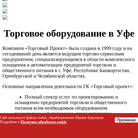
Торговое оборудование в Уфе
Компания «Торговый Проект» была создана в 1999 году и на
сегодняшний день является ведущим торгово-сервисным
предприятием, специализирующимся в области комплексного
оснащения и автоматизации предприятий торговли и
общественного питания в г. Уфе, Республике Башкортостан,
Оренбургской и Челябинской областях.
Основные направления деятельности ГК «Торговый проект»:
Полный спектр услуг по проектированию и
оснащению предприятий торговли и общественного
питания всем необходимым оборудованием
(холодильное оборудование, технологическое
Сайт использует файлы cookie, обрабатываемые Вашим браузером.
оборудование, стеллажное оборудование и т.д.);
Принимаю
Подробнее в
Политике обработки cookie
.
Автоматизация торговых процессов и внедрения
программных продуктов;
Гарантийное и послегарантийное сервисное