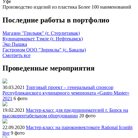
Уфе
Производство изделий из пластика
Более 100 наименований
Последние работы в портфолио
Магазин "Грильяж" (г. Стерлитамак)
Кулинармаркет Тэмле (г. Нефтекамск)
Эко Пышка
Гастроном ООО "Зириклы" (с. Бакалы)
Смотреть все
Проведенные мероприятия
30.03.2021
Торговый проект – генеральный спонсор
Республиканского кулинарного чемпионата «Gastro Master»
2021
6 фото
19.02.2021
Мастер-класс для предпринимателей г. Бирск на
высокорентабельном оборудовании
20 фото
22.09.2020
Мастер-класс на пароконвектомате Rational Icombi
live
9 фото