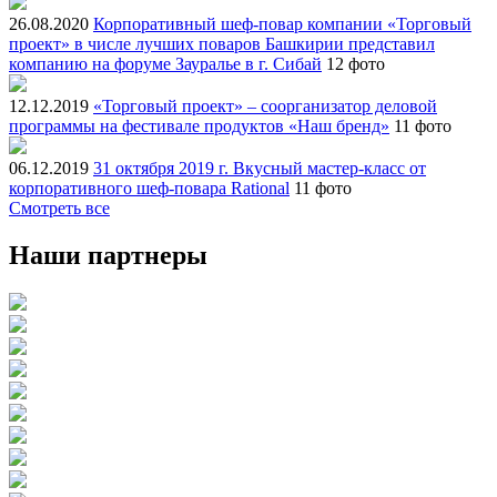
26.08.2020
Корпоративный шеф-повар компании «Торговый
проект» в числе лучших поваров Башкирии представил
компанию на форуме Зауралье в г. Сибай
12 фото
12.12.2019
«Торговый проект» – соорганизатор деловой
программы на фестивале продуктов «Наш бренд»
11 фото
06.12.2019
31 октября 2019 г. Вкусный мастер-класс от
корпоративного шеф-повара Rational
11 фото
Смотреть все
Наши партнеры