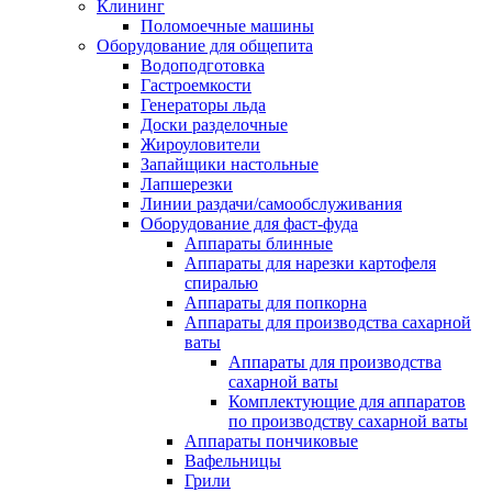
Клининг
Поломоечные машины
Оборудование для общепита
Водоподготовка
Гастроемкости
Генераторы льда
Доски разделочные
Жироуловители
Запайщики настольные
Лапшерезки
Линии раздачи/самообслуживания
Оборудование для фаст-фуда
Аппараты блинные
Аппараты для нарезки картофеля
спиралью
Аппараты для попкорна
Аппараты для производства сахарной
ваты
Аппараты для производства
сахарной ваты
Комплектующие для аппаратов
по производству сахарной ваты
Аппараты пончиковые
Вафельницы
Грили