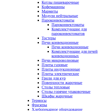
Котлы пищеварочные
Кофемашины
Мармиты
Модули нейтральные
Пароконвектоматы
Пароконвектоматы
Комплектующие для
пароконвектоматов
Тостеры
Печи конвекционные
Печи конвекционные
Комплектующие для печей
конвекционных
Печи микроволновые
Плиты газовые
Плиты индукционные
Плиты электрические
Грили для кур
Поверхности жарочные
Столы тепловые
Столы горячие упаковочные
Шкафы жарочные
Термосы
Фризеры
Хлебопекарное оборудование