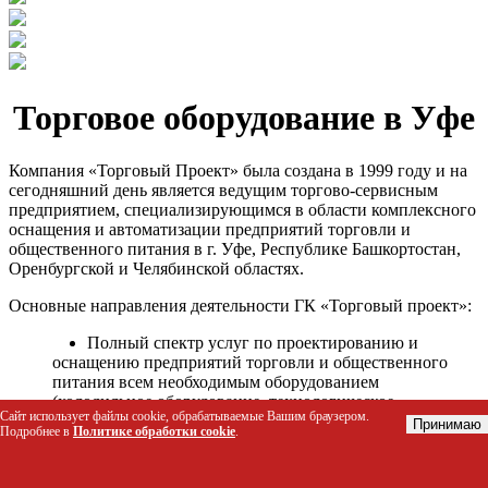
Торговое оборудование в Уфе
Компания «Торговый Проект» была создана в 1999 году и на
сегодняшний день является ведущим торгово-сервисным
предприятием, специализирующимся в области комплексного
оснащения и автоматизации предприятий торговли и
общественного питания в г. Уфе, Республике Башкортостан,
Оренбургской и Челябинской областях.
Основные направления деятельности ГК «Торговый проект»:
Полный спектр услуг по проектированию и
оснащению предприятий торговли и общественного
питания всем необходимым оборудованием
(холодильное оборудование, технологическое
Сайт использует файлы cookie, обрабатываемые Вашим браузером.
оборудование, стеллажное оборудование и т.д.);
Принимаю
Подробнее в
Политике обработки cookie
.
Автоматизация торговых процессов и внедрения
программных продуктов;
Гарантийное и послегарантийное сервисное