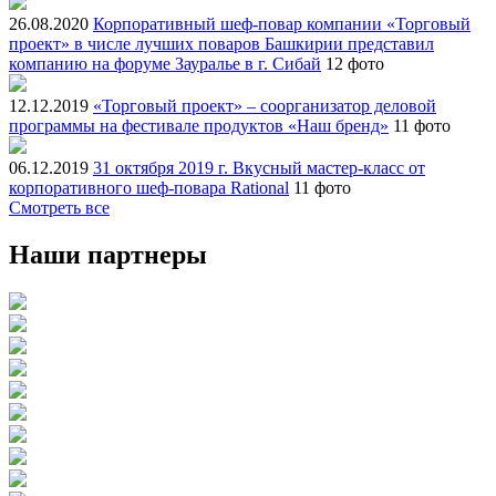
26.08.2020
Корпоративный шеф-повар компании «Торговый
проект» в числе лучших поваров Башкирии представил
компанию на форуме Зауралье в г. Сибай
12 фото
12.12.2019
«Торговый проект» – соорганизатор деловой
программы на фестивале продуктов «Наш бренд»
11 фото
06.12.2019
31 октября 2019 г. Вкусный мастер-класс от
корпоративного шеф-повара Rational
11 фото
Смотреть все
Наши партнеры