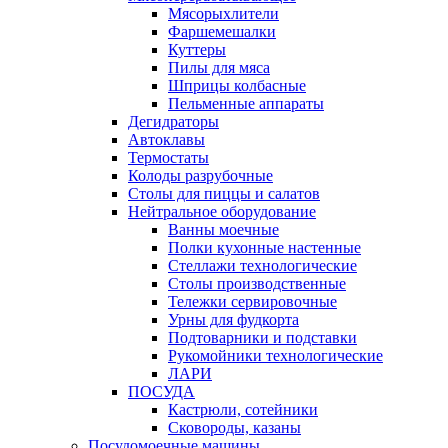
Мясорыхлители
Фаршемешалки
Куттеры
Пилы для мяса
Шприцы колбасные
Пельменные аппараты
Дегидраторы
Автоклавы
Термостаты
Колоды разрубочные
Столы для пиццы и салатов
Нейтральное оборудование
Ванны моечные
Полки кухонные настенные
Стеллажи технологические
Столы производственные
Тележки сервировочные
Урны для фудкорта
Подтоварники и подставки
Рукомойники технологические
ЛАРИ
ПОСУДА
Кастрюли, сотейники
Сковороды, казаны
Посудомоечные машины