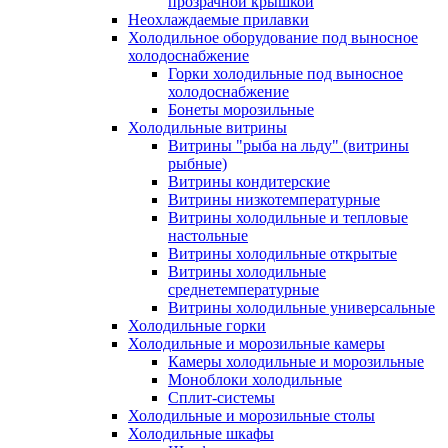
прозрачной крышкой
Неохлаждаемые прилавки
Холодильное оборудование под выносное
холодоснабжение
Горки холодильные под выносное
холодоснабжение
Бонеты морозильные
Холодильные витрины
Витрины "рыба на льду" (витрины
рыбные)
Витрины кондитерские
Витрины низкотемпературные
Витрины холодильные и тепловые
настольные
Витрины холодильные открытые
Витрины холодильные
среднетемпературные
Витрины холодильные универсальные
Холодильные горки
Холодильные и морозильные камеры
Камеры холодильные и морозильные
Моноблоки холодильные
Сплит-системы
Холодильные и морозильные столы
Холодильные шкафы