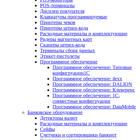
POS-терминалы
Дисплеи покупателя
Клавиатуры программируемые
Принтеры чеков
Принтеры штрих-кода
Расходные материалы и комплектующие
Ридеры магнитных карт
Сканеры штрих-кода
Терминалы сбора данных
Этикет-пистолеты
Программное обеспечение
Программное обеспечение: Типовые
конфигруации1С
Программное обеспечение: ilexx
Программное обеспечение: DALION
Программное обеспечение: Клеверенс
Программное обеспечение: 1С-
совместные конфигруации
Программное обеспечение: DataMobile
Банковское оборудование
Детекторы валют
Расходные материалы и комплектующие
Сейфы
Счетчики и сортировщики банкнот