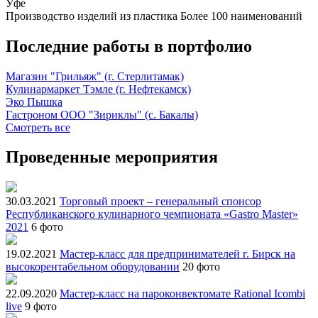
Уфе
Производство изделий из пластика
Более 100 наименований
Последние работы в портфолио
Магазин "Грильяж" (г. Стерлитамак)
Кулинармаркет Тэмле (г. Нефтекамск)
Эко Пышка
Гастроном ООО "Зириклы" (с. Бакалы)
Смотреть все
Проведенные мероприятия
30.03.2021
Торговый проект – генеральный спонсор
Республиканского кулинарного чемпионата «Gastro Master»
2021
6 фото
19.02.2021
Мастер-класс для предпринимателей г. Бирск на
высокорентабельном оборудовании
20 фото
22.09.2020
Мастер-класс на пароконвектомате Rational Icombi
live
9 фото