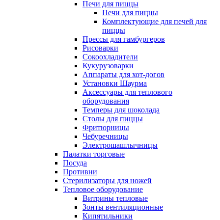
Печи для пиццы
Печи для пиццы
Комплектующие для печей для
пиццы
Прессы для гамбургеров
Рисоварки
Сокоохладители
Кукурузоварки
Аппараты для хот-догов
Установки Шаурма
Аксессуары для теплового
оборудования
Темперы для шоколада
Столы для пиццы
Фритюрницы
Чебуречницы
Электрошашлычницы
Палатки торговые
Посуда
Противни
Стерилизаторы для ножей
Тепловое оборудование
Витрины тепловые
Зонты вентиляционные
Кипятильники