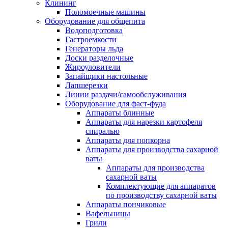
Клининг
Поломоечные машины
Оборудование для общепита
Водоподготовка
Гастроемкости
Генераторы льда
Доски разделочные
Жироуловители
Запайщики настольные
Лапшерезки
Линии раздачи/самообслуживания
Оборудование для фаст-фуда
Аппараты блинные
Аппараты для нарезки картофеля
спиралью
Аппараты для попкорна
Аппараты для производства сахарной
ваты
Аппараты для производства
сахарной ваты
Комплектующие для аппаратов
по производству сахарной ваты
Аппараты пончиковые
Вафельницы
Грили