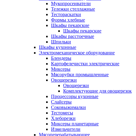
Мукопросеиватели
Тележки стеллажные
Тестораскатки
Формы хлебные
Шкафы пекарские
Шкафы пекарские
Шкафы расстоечные
Шпильки
Шкафы кухонные
Электромеханическое оборудование
Блендеры
Картофелечистки электрические
Миксеры
Мясорубки промышленные
Овощерезки
Овощерезки
Комплектующие для овощерезок
Процессоры кухонные
Слайсеры
Соковыжималки
Тестомесы
Хлеборезки
Миксеры планетарные
Измельчители
Мясоперерабатывающее