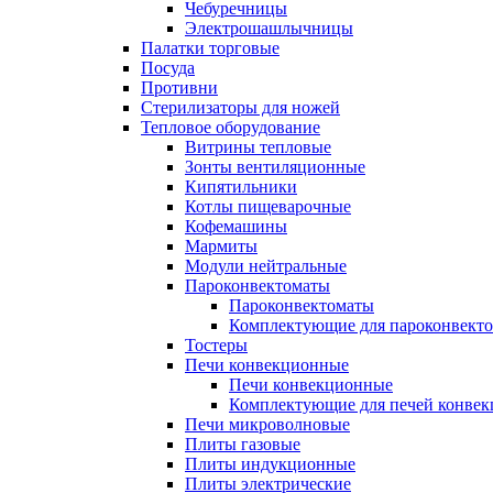
Чебуречницы
Электрошашлычницы
Палатки торговые
Посуда
Противни
Стерилизаторы для ножей
Тепловое оборудование
Витрины тепловые
Зонты вентиляционные
Кипятильники
Котлы пищеварочные
Кофемашины
Мармиты
Модули нейтральные
Пароконвектоматы
Пароконвектоматы
Комплектующие для пароконвекто
Тостеры
Печи конвекционные
Печи конвекционные
Комплектующие для печей конве
Печи микроволновые
Плиты газовые
Плиты индукционные
Плиты электрические