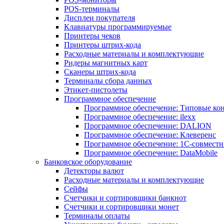
POS-терминалы
Дисплеи покупателя
Клавиатуры программируемые
Принтеры чеков
Принтеры штрих-кода
Расходные материалы и комплектующие
Ридеры магнитных карт
Сканеры штрих-кода
Терминалы сбора данных
Этикет-пистолеты
Программное обеспечение
Программное обеспечение: Типовые к
Программное обеспечение: ilexx
Программное обеспечение: DALION
Программное обеспечение: Клеверенс
Программное обеспечение: 1С-совмест
Программное обеспечение: DataMobile
Банковское оборудование
Детекторы валют
Расходные материалы и комплектующие
Сейфы
Счетчики и сортировщики банкнот
Счетчики и сортировщики монет
Терминалы оплаты