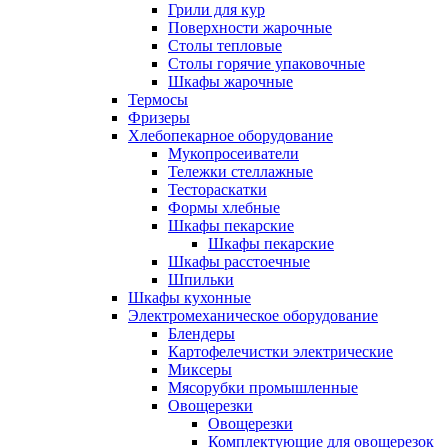
Грили для кур
Поверхности жарочные
Столы тепловые
Столы горячие упаковочные
Шкафы жарочные
Термосы
Фризеры
Хлебопекарное оборудование
Мукопросеиватели
Тележки стеллажные
Тестораскатки
Формы хлебные
Шкафы пекарские
Шкафы пекарские
Шкафы расстоечные
Шпильки
Шкафы кухонные
Электромеханическое оборудование
Блендеры
Картофелечистки электрические
Миксеры
Мясорубки промышленные
Овощерезки
Овощерезки
Комплектующие для овощерезок