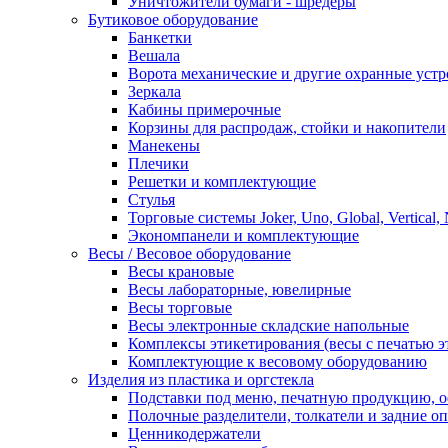
Уничтожители бумаги - шредеры
Бутиковое оборудование
Банкетки
Вешала
Ворота механические и другие охранные устр
Зеркала
Кабины примерочные
Корзины для распродаж, стойки и накопители
Манекены
Плечики
Решетки и комплектующие
Стулья
Торговые системы Joker, Uno, Global, Vertical,
Экономпанели и комплектующие
Весы / Весовое оборудование
Весы крановые
Весы лабораторные, ювелирные
Весы торговые
Весы электронные складские напольные
Комплексы этикетирования (весы с печатью э
Комплектующие к весовому оборудованию
Изделия из пластика и оргстекла
Подставки под меню, печатную продукцию, 
Полочные разделители, толкатели и задние о
Ценникодержатели