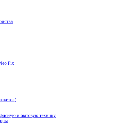
ойства
 Neo Fix
тикеток)
офисную и бытовую технику
поры