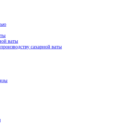
лью
аты
ной ваты
производству сахарной ваты
ццы
я