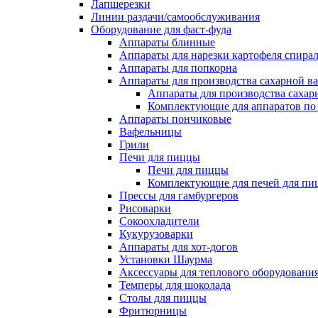
Лапшерезки
Линии раздачи/самообслуживания
Оборудование для фаст-фуда
Аппараты блинные
Аппараты для нарезки картофеля спира
Аппараты для попкорна
Аппараты для производства сахарной в
Аппараты для производства сахар
Комплектующие для аппаратов по 
Аппараты пончиковые
Вафельницы
Грили
Печи для пиццы
Печи для пиццы
Комплектующие для печей для пи
Прессы для гамбургеров
Рисоварки
Сокоохладители
Кукурузоварки
Аппараты для хот-догов
Установки Шаурма
Аксессуары для теплового оборудовани
Темперы для шоколада
Столы для пиццы
Фритюрницы