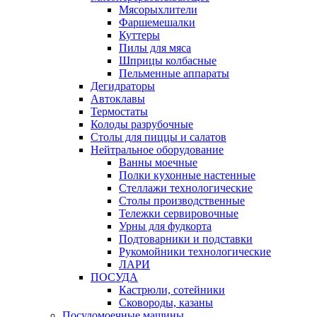
Мясорыхлители
Фаршемешалки
Куттеры
Пилы для мяса
Шприцы колбасные
Пельменные аппараты
Дегидраторы
Автоклавы
Термостаты
Колоды разрубочные
Столы для пиццы и салатов
Нейтральное оборудование
Ванны моечные
Полки кухонные настенные
Стеллажи технологические
Столы производственные
Тележки сервировочные
Урны для фудкорта
Подтоварники и подставки
Рукомойники технологические
ЛАРИ
ПОСУДА
Кастрюли, сотейники
Сковороды, казаны
Посудомоечные машины