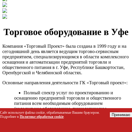
Торговое оборудование в Уфе
Компания «Торговый Проект» была создана в 1999 году и на
сегодняшний день является ведущим торгово-сервисным
предприятием, специализирующимся в области комплексного
оснащения и автоматизации предприятий торговли и
общественного питания в г. Уфе, Республике Башкортостан,
Оренбургской и Челябинской областях.
Основные направления деятельности ГК «Торговый проект»:
Полный спектр услуг по проектированию и
оснащению предприятий торговли и общественного
питания всем необходимым оборудованием
(холодильное оборудование, технологическое
Сайт использует файлы cookie, обрабатываемые Вашим браузером.
оборудование, стеллажное оборудование и т.д.);
Принимаю
Подробнее в
Политике обработки cookie
.
Автоматизация торговых процессов и внедрения
программных продуктов;
Гарантийное и послегарантийное сервисное