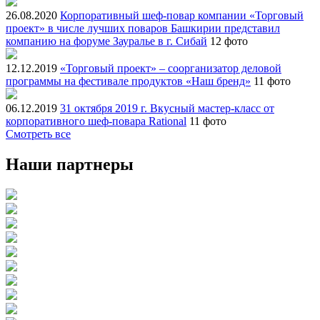
26.08.2020
Корпоративный шеф-повар компании «Торговый
проект» в числе лучших поваров Башкирии представил
компанию на форуме Зауралье в г. Сибай
12 фото
12.12.2019
«Торговый проект» – соорганизатор деловой
программы на фестивале продуктов «Наш бренд»
11 фото
06.12.2019
31 октября 2019 г. Вкусный мастер-класс от
корпоративного шеф-повара Rational
11 фото
Смотреть все
Наши партнеры