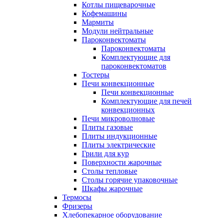
Котлы пищеварочные
Кофемашины
Мармиты
Модули нейтральные
Пароконвектоматы
Пароконвектоматы
Комплектующие для
пароконвектоматов
Тостеры
Печи конвекционные
Печи конвекционные
Комплектующие для печей
конвекционных
Печи микроволновые
Плиты газовые
Плиты индукционные
Плиты электрические
Грили для кур
Поверхности жарочные
Столы тепловые
Столы горячие упаковочные
Шкафы жарочные
Термосы
Фризеры
Хлебопекарное оборудование