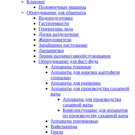
Клининг
Поломоечные машины
Оборудование для общепита
Водоподготовка
Гастроемкости
Генераторы льда
Доски разделочные
Жироуловители
Запайщики настольные
Лапшерезки
Линии раздачи/самообслуживания
Оборудование для фаст-фуда
Аппараты блинные
Аппараты для нарезки картофеля
спиралью
Аппараты для попкорна
Аппараты для производства сахарной
ваты
Аппараты для производства
сахарной ваты
Комплектующие для аппаратов
по производству сахарной ваты
Аппараты пончиковые
Вафельницы
Грили