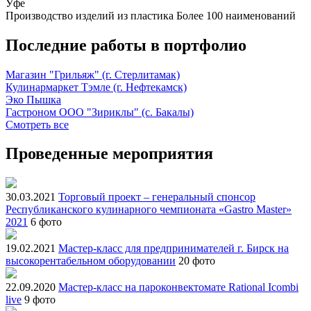
Уфе
Производство изделий из пластика
Более 100 наименований
Последние работы в портфолио
Магазин "Грильяж" (г. Стерлитамак)
Кулинармаркет Тэмле (г. Нефтекамск)
Эко Пышка
Гастроном ООО "Зириклы" (с. Бакалы)
Смотреть все
Проведенные мероприятия
30.03.2021
Торговый проект – генеральный спонсор
Республиканского кулинарного чемпионата «Gastro Master»
2021
6 фото
19.02.2021
Мастер-класс для предпринимателей г. Бирск на
высокорентабельном оборудовании
20 фото
22.09.2020
Мастер-класс на пароконвектомате Rational Icombi
live
9 фото