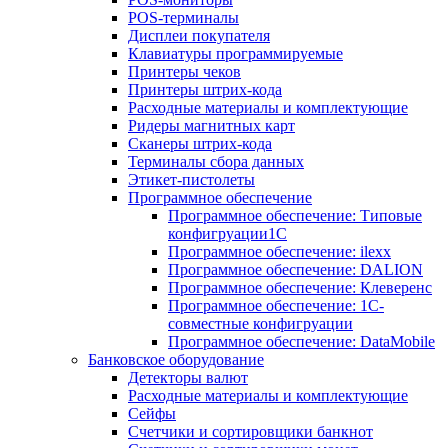
POS-терминалы
Дисплеи покупателя
Клавиатуры программируемые
Принтеры чеков
Принтеры штрих-кода
Расходные материалы и комплектующие
Ридеры магнитных карт
Сканеры штрих-кода
Терминалы сбора данных
Этикет-пистолеты
Программное обеспечение
Программное обеспечение: Типовые
конфигруации1С
Программное обеспечение: ilexx
Программное обеспечение: DALION
Программное обеспечение: Клеверенс
Программное обеспечение: 1С-
совместные конфигруации
Программное обеспечение: DataMobile
Банковское оборудование
Детекторы валют
Расходные материалы и комплектующие
Сейфы
Счетчики и сортировщики банкнот