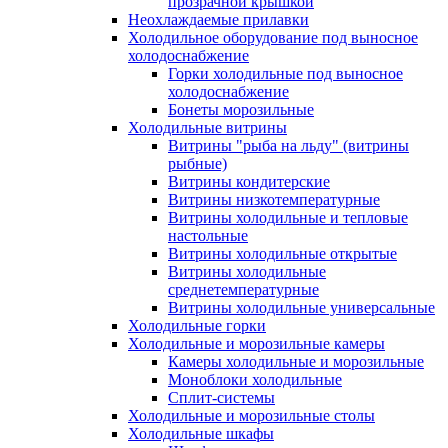
прозрачной крышкой
Неохлаждаемые прилавки
Холодильное оборудование под выносное
холодоснабжение
Горки холодильные под выносное
холодоснабжение
Бонеты морозильные
Холодильные витрины
Витрины "рыба на льду" (витрины
рыбные)
Витрины кондитерские
Витрины низкотемпературные
Витрины холодильные и тепловые
настольные
Витрины холодильные открытые
Витрины холодильные
среднетемпературные
Витрины холодильные универсальные
Холодильные горки
Холодильные и морозильные камеры
Камеры холодильные и морозильные
Моноблоки холодильные
Сплит-системы
Холодильные и морозильные столы
Холодильные шкафы