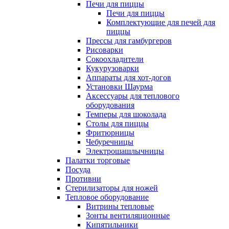
Печи для пиццы
Печи для пиццы
Комплектующие для печей для
пиццы
Прессы для гамбургеров
Рисоварки
Сокоохладители
Кукурузоварки
Аппараты для хот-догов
Установки Шаурма
Аксессуары для теплового
оборудования
Темперы для шоколада
Столы для пиццы
Фритюрницы
Чебуречницы
Электрошашлычницы
Палатки торговые
Посуда
Противни
Стерилизаторы для ножей
Тепловое оборудование
Витрины тепловые
Зонты вентиляционные
Кипятильники