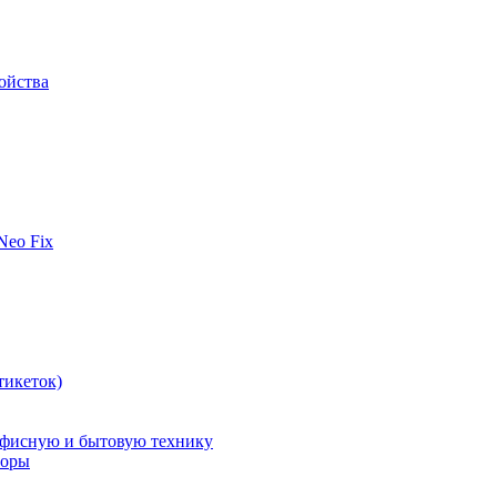
ойства
 Neo Fix
тикеток)
офисную и бытовую технику
поры