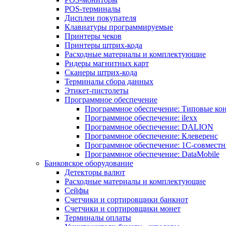
POS-терминалы
Дисплеи покупателя
Клавиатуры программируемые
Принтеры чеков
Принтеры штрих-кода
Расходные материалы и комплектующие
Ридеры магнитных карт
Сканеры штрих-кода
Терминалы сбора данных
Этикет-пистолеты
Программное обеспечение
Программное обеспечение: Типовые к
Программное обеспечение: ilexx
Программное обеспечение: DALION
Программное обеспечение: Клеверенс
Программное обеспечение: 1С-совмест
Программное обеспечение: DataMobile
Банковское оборудование
Детекторы валют
Расходные материалы и комплектующие
Сейфы
Счетчики и сортировщики банкнот
Счетчики и сортировщики монет
Терминалы оплаты