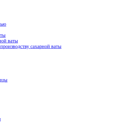
лью
аты
ной ваты
производству сахарной ваты
ццы
я