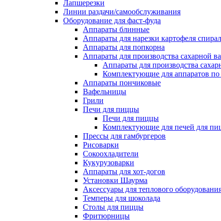
Лапшерезки
Линии раздачи/самообслуживания
Оборудование для фаст-фуда
Аппараты блинные
Аппараты для нарезки картофеля спира
Аппараты для попкорна
Аппараты для производства сахарной в
Аппараты для производства сахар
Комплектующие для аппаратов по 
Аппараты пончиковые
Вафельницы
Грили
Печи для пиццы
Печи для пиццы
Комплектующие для печей для пи
Прессы для гамбургеров
Рисоварки
Сокоохладители
Кукурузоварки
Аппараты для хот-догов
Установки Шаурма
Аксессуары для теплового оборудовани
Темперы для шоколада
Столы для пиццы
Фритюрницы