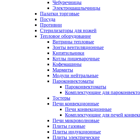
Чебуречницы
Электрошашлычницы
Палатки торговые
Посуда
Противни
Стерилизаторы для ножей
Тепловое оборудование
Витрины тепловые
Зонты вентиляционные
Кипятильники
Котлы пищеварочные
Кофемашины
Мармиты
Модули нейтральные
Пароконвектоматы
Пароконвектоматы
Комплектующие для пароконвекто
Тостеры
Печи конвекционные
Печи конвекционные
Комплектующие для печей конве
Печи микроволновые
Плиты газовые
Плиты индукционные
Плиты электрические