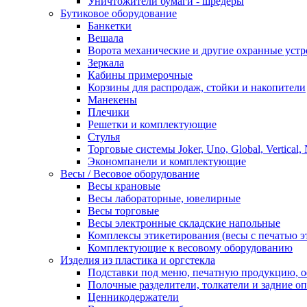
Уничтожители бумаги - шредеры
Бутиковое оборудование
Банкетки
Вешала
Ворота механические и другие охранные устр
Зеркала
Кабины примерочные
Корзины для распродаж, стойки и накопители
Манекены
Плечики
Решетки и комплектующие
Стулья
Торговые системы Joker, Uno, Global, Vertical,
Экономпанели и комплектующие
Весы / Весовое оборудование
Весы крановые
Весы лабораторные, ювелирные
Весы торговые
Весы электронные складские напольные
Комплексы этикетирования (весы с печатью э
Комплектующие к весовому оборудованию
Изделия из пластика и оргстекла
Подставки под меню, печатную продукцию, 
Полочные разделители, толкатели и задние о
Ценникодержатели