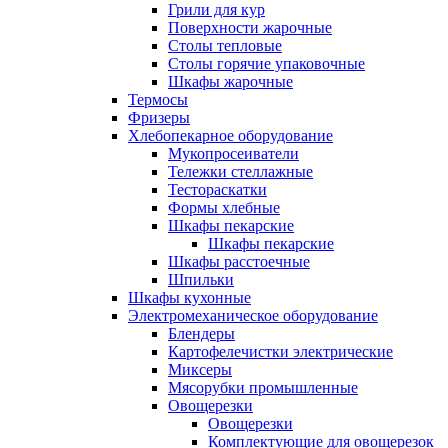
Грили для кур
Поверхности жарочные
Столы тепловые
Столы горячие упаковочные
Шкафы жарочные
Термосы
Фризеры
Хлебопекарное оборудование
Мукопросеиватели
Тележки стеллажные
Тестораскатки
Формы хлебные
Шкафы пекарские
Шкафы пекарские
Шкафы расстоечные
Шпильки
Шкафы кухонные
Электромеханическое оборудование
Блендеры
Картофелечистки электрические
Миксеры
Мясорубки промышленные
Овощерезки
Овощерезки
Комплектующие для овощерезок