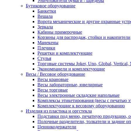
Уничтожители бумаги - шредеры
Бутиковое оборудование
Банкетки
Вешала
Ворота механические и другие охранные устр
Зеркала
Кабины примерочные
Корзины для распродаж, стойки и накопители
Манекены
Плечики
Решетки и комплектующие
Стулья
Торговые системы Joker, Uno, Global, Vertical,
Экономпанели и комплектующие
Весы / Весовое оборудование
Весы крановые
Весы лабораторные, ювелирные
Весы торговые
Весы электронные складские напольные
Комплексы этикетирования (весы с печатью э
Комплектующие к весовому оборудованию
Изделия из пластика и оргстекла
Подставки под меню, печатную продукцию, 
Полочные разделители, толкатели и задние о
Ценникодержатели