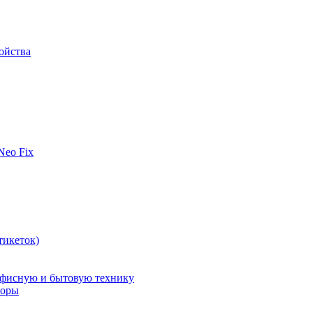
ойства
 Neo Fix
тикеток)
офисную и бытовую технику
поры