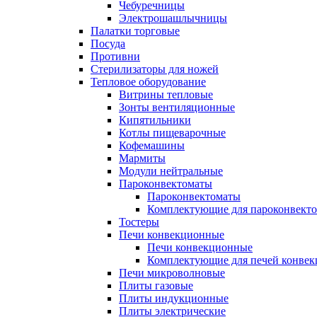
Чебуречницы
Электрошашлычницы
Палатки торговые
Посуда
Противни
Стерилизаторы для ножей
Тепловое оборудование
Витрины тепловые
Зонты вентиляционные
Кипятильники
Котлы пищеварочные
Кофемашины
Мармиты
Модули нейтральные
Пароконвектоматы
Пароконвектоматы
Комплектующие для пароконвекто
Тостеры
Печи конвекционные
Печи конвекционные
Комплектующие для печей конве
Печи микроволновые
Плиты газовые
Плиты индукционные
Плиты электрические