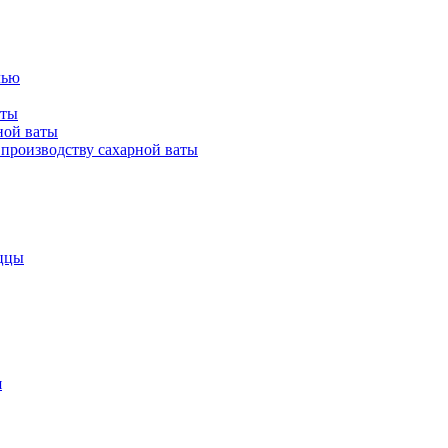
лью
аты
ной ваты
производству сахарной ваты
ццы
я