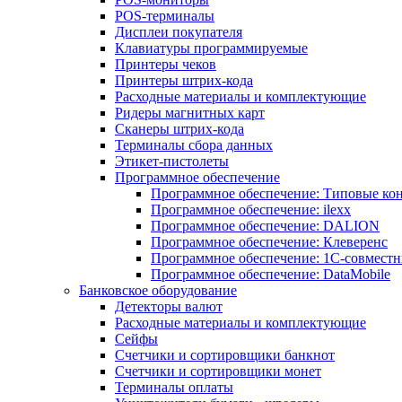
POS-терминалы
Дисплеи покупателя
Клавиатуры программируемые
Принтеры чеков
Принтеры штрих-кода
Расходные материалы и комплектующие
Ридеры магнитных карт
Сканеры штрих-кода
Терминалы сбора данных
Этикет-пистолеты
Программное обеспечение
Программное обеспечение: Типовые к
Программное обеспечение: ilexx
Программное обеспечение: DALION
Программное обеспечение: Клеверенс
Программное обеспечение: 1С-совмест
Программное обеспечение: DataMobile
Банковское оборудование
Детекторы валют
Расходные материалы и комплектующие
Сейфы
Счетчики и сортировщики банкнот
Счетчики и сортировщики монет
Терминалы оплаты