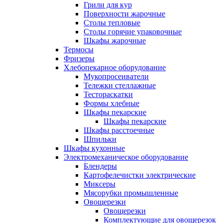
Грили для кур
Поверхности жарочные
Столы тепловые
Столы горячие упаковочные
Шкафы жарочные
Термосы
Фризеры
Хлебопекарное оборудование
Мукопросеиватели
Тележки стеллажные
Тестораскатки
Формы хлебные
Шкафы пекарские
Шкафы пекарские
Шкафы расстоечные
Шпильки
Шкафы кухонные
Электромеханическое оборудование
Блендеры
Картофелечистки электрические
Миксеры
Мясорубки промышленные
Овощерезки
Овощерезки
Комплектующие для овощерезок