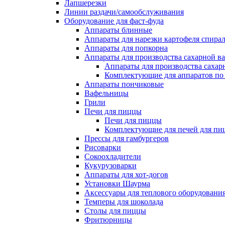
Лапшерезки
Линии раздачи/самообслуживания
Оборудование для фаст-фуда
Аппараты блинные
Аппараты для нарезки картофеля спира
Аппараты для попкорна
Аппараты для производства сахарной в
Аппараты для производства сахар
Комплектующие для аппаратов по 
Аппараты пончиковые
Вафельницы
Грили
Печи для пиццы
Печи для пиццы
Комплектующие для печей для пи
Прессы для гамбургеров
Рисоварки
Сокоохладители
Кукурузоварки
Аппараты для хот-догов
Установки Шаурма
Аксессуары для теплового оборудовани
Темперы для шоколада
Столы для пиццы
Фритюрницы