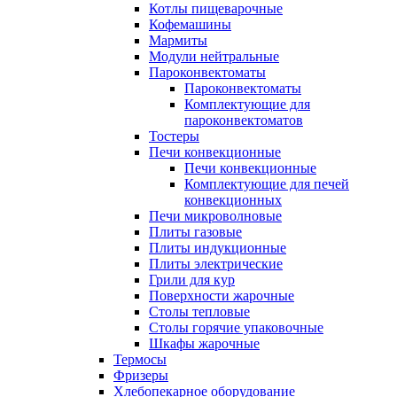
Котлы пищеварочные
Кофемашины
Мармиты
Модули нейтральные
Пароконвектоматы
Пароконвектоматы
Комплектующие для
пароконвектоматов
Тостеры
Печи конвекционные
Печи конвекционные
Комплектующие для печей
конвекционных
Печи микроволновые
Плиты газовые
Плиты индукционные
Плиты электрические
Грили для кур
Поверхности жарочные
Столы тепловые
Столы горячие упаковочные
Шкафы жарочные
Термосы
Фризеры
Хлебопекарное оборудование