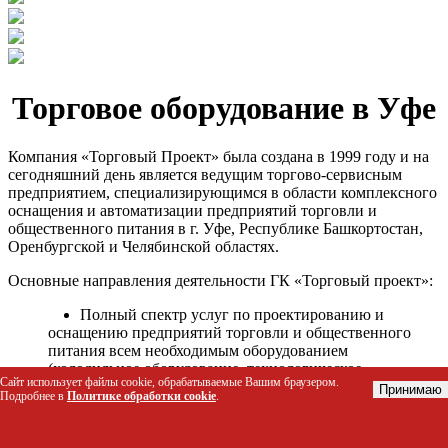
Торговое оборудование в Уфе
Компания «Торговый Проект» была создана в 1999 году и на
сегодняшний день является ведущим торгово-сервисным
предприятием, специализирующимся в области комплексного
оснащения и автоматизации предприятий торговли и
общественного питания в г. Уфе, Республике Башкортостан,
Оренбургской и Челябинской областях.
Основные направления деятельности ГК «Торговый проект»:
Полный спектр услуг по проектированию и
оснащению предприятий торговли и общественного
питания всем необходимым оборудованием
(холодильное оборудование, технологическое
Сайт использует файлы cookie, обрабатываемые Вашим браузером.
оборудование, стеллажное оборудование и т.д.);
Принимаю
Подробнее в
Политике обработки cookie
.
Автоматизация торговых процессов и внедрения
программных продуктов;
Гарантийное и послегарантийное сервисное