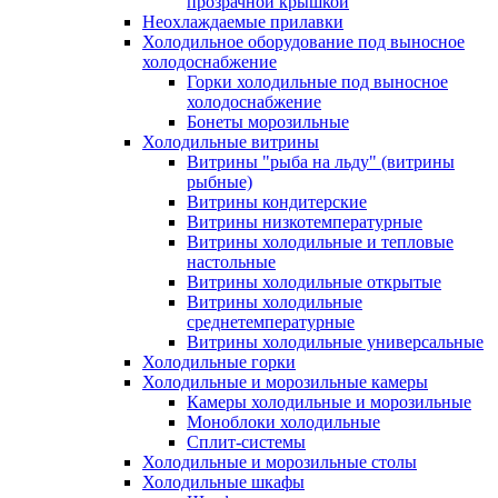
прозрачной крышкой
Неохлаждаемые прилавки
Холодильное оборудование под выносное
холодоснабжение
Горки холодильные под выносное
холодоснабжение
Бонеты морозильные
Холодильные витрины
Витрины "рыба на льду" (витрины
рыбные)
Витрины кондитерские
Витрины низкотемпературные
Витрины холодильные и тепловые
настольные
Витрины холодильные открытые
Витрины холодильные
среднетемпературные
Витрины холодильные универсальные
Холодильные горки
Холодильные и морозильные камеры
Камеры холодильные и морозильные
Моноблоки холодильные
Сплит-системы
Холодильные и морозильные столы
Холодильные шкафы