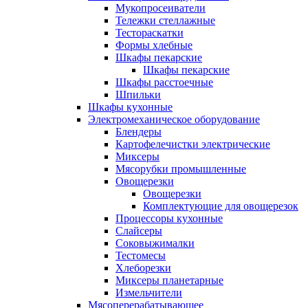
Мукопросеиватели
Тележки стеллажные
Тестораскатки
Формы хлебные
Шкафы пекарские
Шкафы пекарские
Шкафы расстоечные
Шпильки
Шкафы кухонные
Электромеханическое оборудование
Блендеры
Картофелечистки электрические
Миксеры
Мясорубки промышленные
Овощерезки
Овощерезки
Комплектующие для овощерезок
Процессоры кухонные
Слайсеры
Соковыжималки
Тестомесы
Хлеборезки
Миксеры планетарные
Измельчители
Мясоперерабатывающее