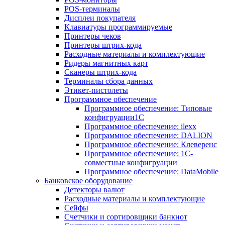
POS-терминалы
Дисплеи покупателя
Клавиатуры программируемые
Принтеры чеков
Принтеры штрих-кода
Расходные материалы и комплектующие
Ридеры магнитных карт
Сканеры штрих-кода
Терминалы сбора данных
Этикет-пистолеты
Программное обеспечение
Программное обеспечение: Типовые
конфигруации1С
Программное обеспечение: ilexx
Программное обеспечение: DALION
Программное обеспечение: Клеверенс
Программное обеспечение: 1С-
совместные конфигруации
Программное обеспечение: DataMobile
Банковское оборудование
Детекторы валют
Расходные материалы и комплектующие
Сейфы
Счетчики и сортировщики банкнот