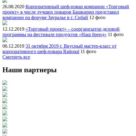
26.08.2020
Корпоративный шеф-повар компании «Торговый
проект» в числе лучших поваров Башкирии представил
компанию на форуме Зауралье в г. Сибай
12 фото
12.12.2019
«Торговый проект» – соорганизатор деловой
программы на фестивале продуктов «Наш бренд»
11 фото
06.12.2019
31 октября 2019 г. Вкусный мастер-класс от
корпоративного шеф-повара Rational
11 фото
Смотреть все
Наши партнеры