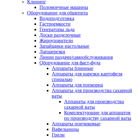
Клининг
Поломоечные машины
Оборудование для общепита
Водоподготовка
Гастроемкости
Генераторы льда
Доски разделочные
Жироуловители
Запайщики настольные
Лапшерезки
Линии раздачи/самообслуживания
Оборудование для фаст-фуда
Аппараты блинные
Аппараты для нарезки картофеля
спиралью
Аппараты для попкорна
Аппараты для производства сахарной
ваты
Аппараты для производства
сахарной ваты
Комплектующие для аппаратов
по производству сахарной ваты
Аппараты пончиковые
Вафельницы
Грили