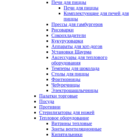
Печи для пиццы
Печи для пиццы
Комплектующие для печей для
пиццы
Прессы для гамбургеров
Рисоварки
Сокоохладители
Кукурузоварки
Аппараты для хот-догов
Установки Шаурма
Аксессуары для теплового
оборудования
Темперы для шоколада
Столы для пиццы
Фритюрницы
Чебуречницы
Электрошашлычницы
Палатки торговые
Посуда
Противни
Стерилизаторы для ножей
Тепловое оборудование
Витрины тепловые
Зонты вентиляционные
Кипятильники