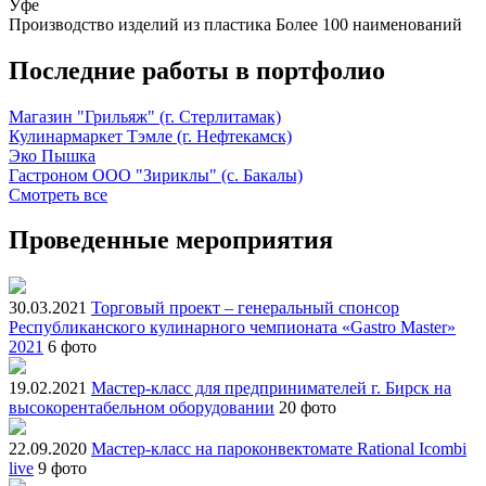
Уфе
Производство изделий из пластика
Более 100 наименований
Последние работы в портфолио
Магазин "Грильяж" (г. Стерлитамак)
Кулинармаркет Тэмле (г. Нефтекамск)
Эко Пышка
Гастроном ООО "Зириклы" (с. Бакалы)
Смотреть все
Проведенные мероприятия
30.03.2021
Торговый проект – генеральный спонсор
Республиканского кулинарного чемпионата «Gastro Master»
2021
6 фото
19.02.2021
Мастер-класс для предпринимателей г. Бирск на
высокорентабельном оборудовании
20 фото
22.09.2020
Мастер-класс на пароконвектомате Rational Icombi
live
9 фото