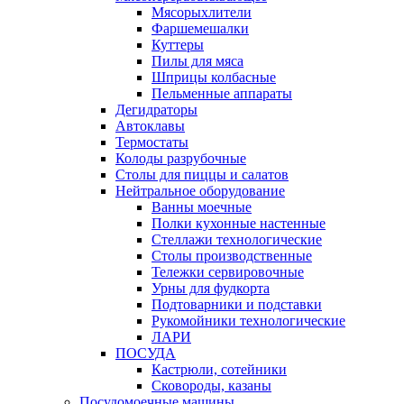
Мясорыхлители
Фаршемешалки
Куттеры
Пилы для мяса
Шприцы колбасные
Пельменные аппараты
Дегидраторы
Автоклавы
Термостаты
Колоды разрубочные
Столы для пиццы и салатов
Нейтральное оборудование
Ванны моечные
Полки кухонные настенные
Стеллажи технологические
Столы производственные
Тележки сервировочные
Урны для фудкорта
Подтоварники и подставки
Рукомойники технологические
ЛАРИ
ПОСУДА
Кастрюли, сотейники
Сковороды, казаны
Посудомоечные машины