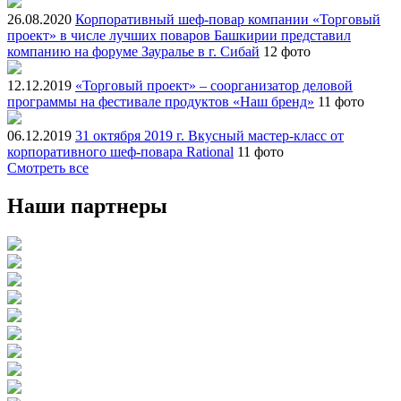
26.08.2020
Корпоративный шеф-повар компании «Торговый
проект» в числе лучших поваров Башкирии представил
компанию на форуме Зауралье в г. Сибай
12 фото
12.12.2019
«Торговый проект» – соорганизатор деловой
программы на фестивале продуктов «Наш бренд»
11 фото
06.12.2019
31 октября 2019 г. Вкусный мастер-класс от
корпоративного шеф-повара Rational
11 фото
Смотреть все
Наши партнеры