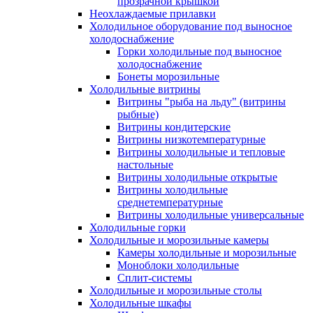
прозрачной крышкой
Неохлаждаемые прилавки
Холодильное оборудование под выносное
холодоснабжение
Горки холодильные под выносное
холодоснабжение
Бонеты морозильные
Холодильные витрины
Витрины "рыба на льду" (витрины
рыбные)
Витрины кондитерские
Витрины низкотемпературные
Витрины холодильные и тепловые
настольные
Витрины холодильные открытые
Витрины холодильные
среднетемпературные
Витрины холодильные универсальные
Холодильные горки
Холодильные и морозильные камеры
Камеры холодильные и морозильные
Моноблоки холодильные
Сплит-системы
Холодильные и морозильные столы
Холодильные шкафы