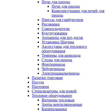
Печи для пиццы
Печи для пиццы
Комплектующие для печей для
пиццы
Прессы для гамбургеров
Рисоварки
Сокоохладители
Кукурузоварки
Аппараты для хот-догов
Установки Шаурма
Аксессуары для теплового
оборудования
Темперы для шоколада
Столы для пиццы
Фритюрницы
Чебуречницы
Электрошашлычницы
Палатки торговые
Посуда
Противни
Стерилизаторы для ножей
Тепловое оборудование
Витрины тепловые
Зонты вентиляционные
Кипятильники