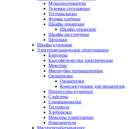
Мукопросеиватели
Тележки стеллажные
Тестораскатки
Формы хлебные
Шкафы пекарские
Шкафы пекарские
Шкафы расстоечные
Шпильки
Шкафы кухонные
Электромеханическое оборудование
Блендеры
Картофелечистки электрические
Миксеры
Мясорубки промышленные
Овощерезки
Овощерезки
Комплектующие для овощерезок
Процессоры кухонные
Слайсеры
Соковыжималки
Тестомесы
Хлеборезки
Миксеры планетарные
Измельчители
Мясоперерабатывающее