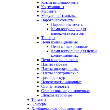
Котлы пищеварочные
Кофемашины
Мармиты
Модули нейтральные
Пароконвектоматы
Пароконвектоматы
Комплектующие для
пароконвектоматов
Тостеры
Печи конвекционные
Печи конвекционные
Комплектующие для печей
конвекционных
Печи микроволновые
Плиты газовые
Плиты индукционные
Плиты электрические
Грили для кур
Поверхности жарочные
Столы тепловые
Столы горячие упаковочные
Шкафы жарочные
Термосы
Фризеры
Хлебопекарное оборудование