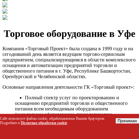
Торговое оборудование в Уфе
Компания «Торговый Проект» была создана в 1999 году и на
сегодняшний день является ведущим торгово-сервисным
предприятием, специализирующимся в области комплексного
оснащения и автоматизации предприятий торговли и
общественного питания в г. Уфе, Республике Башкортостан,
Оренбургской и Челябинской областях.
Основные направления деятельности ГК «Торговый проект»:
Полный спектр услуг по проектированию и
оснащению предприятий торговли и общественного
питания всем необходимым оборудованием
(холодильное оборудование, технологическое
Сайт использует файлы cookie, обрабатываемые Вашим браузером.
оборудование, стеллажное оборудование и т.д.);
Принимаю
Подробнее в
Политике обработки cookie
.
Автоматизация торговых процессов и внедрения
программных продуктов;
Гарантийное и послегарантийное сервисное