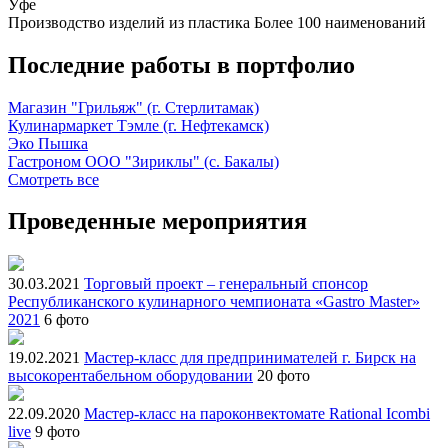
Уфе
Производство изделий из пластика
Более 100 наименований
Последние работы в портфолио
Магазин "Грильяж" (г. Стерлитамак)
Кулинармаркет Тэмле (г. Нефтекамск)
Эко Пышка
Гастроном ООО "Зириклы" (с. Бакалы)
Смотреть все
Проведенные мероприятия
30.03.2021
Торговый проект – генеральный спонсор
Республиканского кулинарного чемпионата «Gastro Master»
2021
6 фото
19.02.2021
Мастер-класс для предпринимателей г. Бирск на
высокорентабельном оборудовании
20 фото
22.09.2020
Мастер-класс на пароконвектомате Rational Icombi
live
9 фото