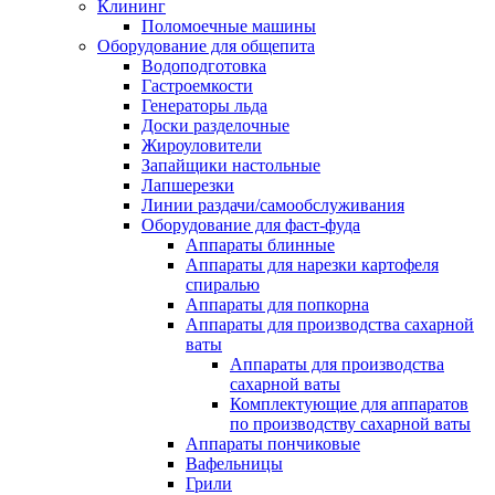
Клининг
Поломоечные машины
Оборудование для общепита
Водоподготовка
Гастроемкости
Генераторы льда
Доски разделочные
Жироуловители
Запайщики настольные
Лапшерезки
Линии раздачи/самообслуживания
Оборудование для фаст-фуда
Аппараты блинные
Аппараты для нарезки картофеля
спиралью
Аппараты для попкорна
Аппараты для производства сахарной
ваты
Аппараты для производства
сахарной ваты
Комплектующие для аппаратов
по производству сахарной ваты
Аппараты пончиковые
Вафельницы
Грили