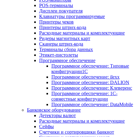
POS-терминалы
Дисплеи покупателя
Клавиатуры программируемые
Принтеры чеков
Принтеры штрих-кода
Расходные материалы и комплектующие
Ридеры магнитных карт
Сканеры штрих-кода
Терминалы сбора данных
Этикет-пистолеты
Программное обеспечение
Программное обеспечение: Типовые
конфигруации1С
Программное обеспечение: ilexx
Программное обеспечение: DALION
Программное обеспечение: Клеверенс
Программное обеспечение: 1С-
совместные конфигруации
Программное обеспечение: DataMobile
Банковское оборудование
Детекторы валют
Расходные материалы и комплектующие
Сейфы
Счетчики и сортировщики банкнот