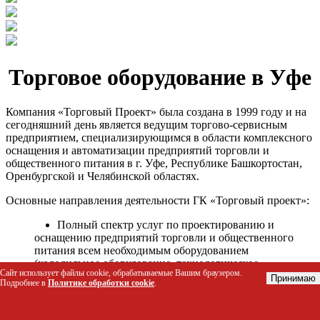
Торговое оборудование в Уфе
Компания «Торговый Проект» была создана в 1999 году и на
сегодняшний день является ведущим торгово-сервисным
предприятием, специализирующимся в области комплексного
оснащения и автоматизации предприятий торговли и
общественного питания в г. Уфе, Республике Башкортостан,
Оренбургской и Челябинской областях.
Основные направления деятельности ГК «Торговый проект»:
Полный спектр услуг по проектированию и
оснащению предприятий торговли и общественного
питания всем необходимым оборудованием
(холодильное оборудование, технологическое
Сайт использует файлы cookie, обрабатываемые Вашим браузером.
оборудование, стеллажное оборудование и т.д.);
Принимаю
Подробнее в
Политике обработки cookie
.
Автоматизация торговых процессов и внедрения
программных продуктов;
Гарантийное и послегарантийное сервисное