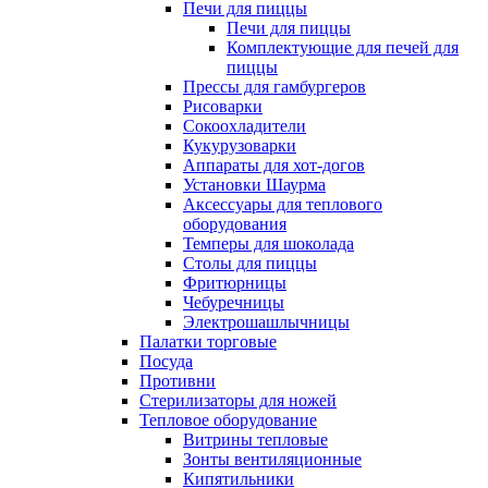
Печи для пиццы
Печи для пиццы
Комплектующие для печей для
пиццы
Прессы для гамбургеров
Рисоварки
Сокоохладители
Кукурузоварки
Аппараты для хот-догов
Установки Шаурма
Аксессуары для теплового
оборудования
Темперы для шоколада
Столы для пиццы
Фритюрницы
Чебуречницы
Электрошашлычницы
Палатки торговые
Посуда
Противни
Стерилизаторы для ножей
Тепловое оборудование
Витрины тепловые
Зонты вентиляционные
Кипятильники