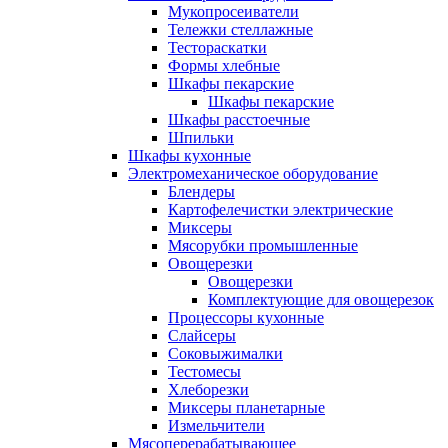
Мукопросеиватели
Тележки стеллажные
Тестораскатки
Формы хлебные
Шкафы пекарские
Шкафы пекарские
Шкафы расстоечные
Шпильки
Шкафы кухонные
Электромеханическое оборудование
Блендеры
Картофелечистки электрические
Миксеры
Мясорубки промышленные
Овощерезки
Овощерезки
Комплектующие для овощерезок
Процессоры кухонные
Слайсеры
Соковыжималки
Тестомесы
Хлеборезки
Миксеры планетарные
Измельчители
Мясоперерабатывающее