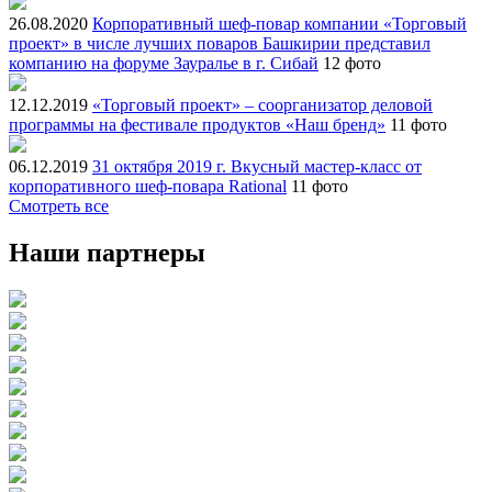
26.08.2020
Корпоративный шеф-повар компании «Торговый
проект» в числе лучших поваров Башкирии представил
компанию на форуме Зауралье в г. Сибай
12 фото
12.12.2019
«Торговый проект» – соорганизатор деловой
программы на фестивале продуктов «Наш бренд»
11 фото
06.12.2019
31 октября 2019 г. Вкусный мастер-класс от
корпоративного шеф-повара Rational
11 фото
Смотреть все
Наши партнеры