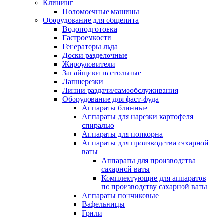
Клининг
Поломоечные машины
Оборудование для общепита
Водоподготовка
Гастроемкости
Генераторы льда
Доски разделочные
Жироуловители
Запайщики настольные
Лапшерезки
Линии раздачи/самообслуживания
Оборудование для фаст-фуда
Аппараты блинные
Аппараты для нарезки картофеля
спиралью
Аппараты для попкорна
Аппараты для производства сахарной
ваты
Аппараты для производства
сахарной ваты
Комплектующие для аппаратов
по производству сахарной ваты
Аппараты пончиковые
Вафельницы
Грили