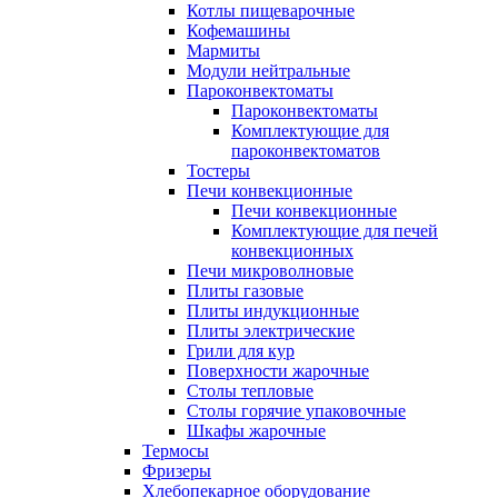
Котлы пищеварочные
Кофемашины
Мармиты
Модули нейтральные
Пароконвектоматы
Пароконвектоматы
Комплектующие для
пароконвектоматов
Тостеры
Печи конвекционные
Печи конвекционные
Комплектующие для печей
конвекционных
Печи микроволновые
Плиты газовые
Плиты индукционные
Плиты электрические
Грили для кур
Поверхности жарочные
Столы тепловые
Столы горячие упаковочные
Шкафы жарочные
Термосы
Фризеры
Хлебопекарное оборудование