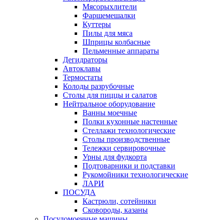
Мясорыхлители
Фаршемешалки
Куттеры
Пилы для мяса
Шприцы колбасные
Пельменные аппараты
Дегидраторы
Автоклавы
Термостаты
Колоды разрубочные
Столы для пиццы и салатов
Нейтральное оборудование
Ванны моечные
Полки кухонные настенные
Стеллажи технологические
Столы производственные
Тележки сервировочные
Урны для фудкорта
Подтоварники и подставки
Рукомойники технологические
ЛАРИ
ПОСУДА
Кастрюли, сотейники
Сковороды, казаны
Посудомоечные машины