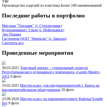
Уфе
Производство изделий из пластика
Более 100 наименований
Последние работы в портфолио
Магазин "Грильяж" (г. Стерлитамак)
Кулинармаркет Тэмле (г. Нефтекамск)
Эко Пышка
Гастроном ООО "Зириклы" (с. Бакалы)
Смотреть все
Проведенные мероприятия
30.03.2021
Торговый проект – генеральный спонсор
Республиканского кулинарного чемпионата «Gastro Master»
2021
6 фото
19.02.2021
Мастер-класс для предпринимателей г. Бирск на
высокорентабельном оборудовании
20 фото
22.09.2020
Мастер-класс на пароконвектомате Rational Icombi
live
9 фото