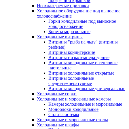
прозрачной крышкой
Неохлаждаемые прилавки
Холодильное оборудование под выносное
холодоснабжение
Горки холодильные под выносное
холодоснабжение
Бонеты морозильные
Холодильные витрины
Витрины "рыба на льду" (витрины
рыбные)
Витрины кондитерские
Витрины низкотемпературные
Витрины холодильные и тепловые
настольные
Витрины холодильные открытые
Витрины холодильные
среднетемпературные
Витрины холодильные универсальные
Холодильные горки
Холодильные и морозильные камеры
Камеры холодильные и морозильные
Моноблоки холодильные
Сплит-системы
Холодильные и морозильные столы
Холодильные шкафы