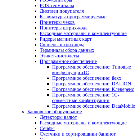
POS-терминалы
Дисплеи покупателя
Клавиатуры программируемые
Принтеры чеков
Принтеры штрих-кода
Расходные материалы и комплектующие
Ридеры магнитных карт
Сканеры штрих-кода
Терминалы сбора данных
Этикет-пистолеты
Программное обеспечение
Программное обеспечение: Типовые
конфигруации1С
Программное обеспечение: ilexx
Программное обеспечение: DALION
Программное обеспечение: Клеверенс
Программное обеспечение: 1С-
совместные конфигруации
Программное обеспечение: DataMobile
Банковское оборудование
Детекторы валют
Расходные материалы и комплектующие
Сейфы
Счетчики и сортировщики банкнот