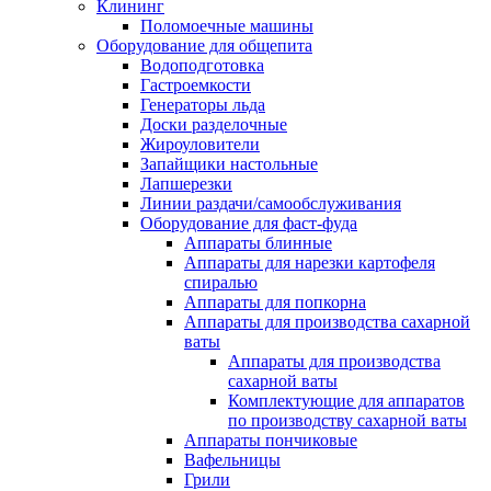
Клининг
Поломоечные машины
Оборудование для общепита
Водоподготовка
Гастроемкости
Генераторы льда
Доски разделочные
Жироуловители
Запайщики настольные
Лапшерезки
Линии раздачи/самообслуживания
Оборудование для фаст-фуда
Аппараты блинные
Аппараты для нарезки картофеля
спиралью
Аппараты для попкорна
Аппараты для производства сахарной
ваты
Аппараты для производства
сахарной ваты
Комплектующие для аппаратов
по производству сахарной ваты
Аппараты пончиковые
Вафельницы
Грили