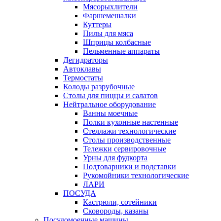
Мясорыхлители
Фаршемешалки
Куттеры
Пилы для мяса
Шприцы колбасные
Пельменные аппараты
Дегидраторы
Автоклавы
Термостаты
Колоды разрубочные
Столы для пиццы и салатов
Нейтральное оборудование
Ванны моечные
Полки кухонные настенные
Стеллажи технологические
Столы производственные
Тележки сервировочные
Урны для фудкорта
Подтоварники и подставки
Рукомойники технологические
ЛАРИ
ПОСУДА
Кастрюли, сотейники
Сковороды, казаны
Посудомоечные машины