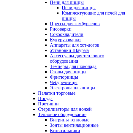
Печи для пиццы
Печи для пиццы
Комплектующие для печей для
пиццы
Прессы для гамбургеров
Рисоварки
Сокоохладители
Кукурузоварки
Аппараты для хот-догов
Установки Шаурма
Аксессуары для теплового
оборудования
Темперы для шоколада
Столы для пиццы
Фритюрницы
Чебуречницы
Электрошашлычницы
Палатки торговые
Посуда
Противни
Стерилизаторы для ножей
Тепловое оборудование
Витрины тепловые
Зонты вентиляционные
Кипятильники