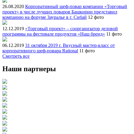
26.08.2020
Корпоративный шеф-повар компании «Торговый
проект» в числе лучших поваров Башкирии представил
компанию на форуме Зауралье в г. Сибай
12 фото
12.12.2019
«Торговый проект» – соорганизатор деловой
программы на фестивале продуктов «Наш бренд»
11 фото
06.12.2019
31 октября 2019 г. Вкусный мастер-класс от
корпоративного шеф-повара Rational
11 фото
Смотреть все
Наши партнеры