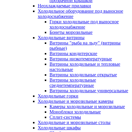
прозрачной крышкой
Неохлаждаемые прилавки
Холодильное оборудование под выносное
холодоснабжение
Горки холодильные под выносное
холодоснабжение
Бонеты морозильные
Холодильные витрины
Витрины "рыба на льду" (витрины
рыбные)
Витрины кондитерские
Витрины низкотемпературные
Витрины холодильные и тепловые
настольные
Витрины холодильные открытые
Витрины холодильные
среднетемпературные
Витрины холодильные универсальные
Холодильные горки
Холодильные и морозильные камеры
Камеры холодильные и морозильные
Моноблоки холодильные
Сплит-системы
Холодильные и морозильные столы
Холодильные шкафы