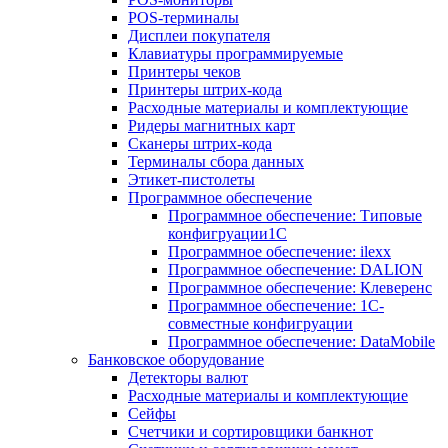
POS-терминалы
Дисплеи покупателя
Клавиатуры программируемые
Принтеры чеков
Принтеры штрих-кода
Расходные материалы и комплектующие
Ридеры магнитных карт
Сканеры штрих-кода
Терминалы сбора данных
Этикет-пистолеты
Программное обеспечение
Программное обеспечение: Типовые
конфигруации1С
Программное обеспечение: ilexx
Программное обеспечение: DALION
Программное обеспечение: Клеверенс
Программное обеспечение: 1С-
совместные конфигруации
Программное обеспечение: DataMobile
Банковское оборудование
Детекторы валют
Расходные материалы и комплектующие
Сейфы
Счетчики и сортировщики банкнот