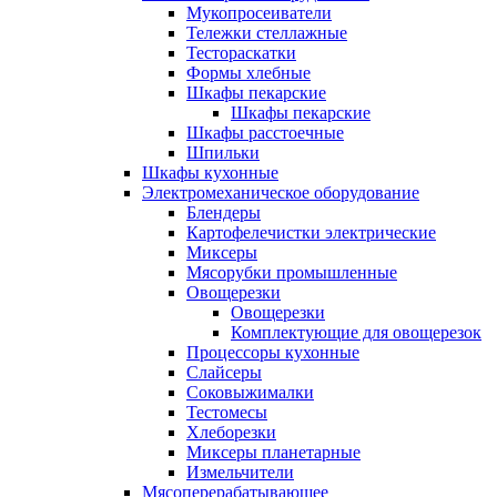
Мукопросеиватели
Тележки стеллажные
Тестораскатки
Формы хлебные
Шкафы пекарские
Шкафы пекарские
Шкафы расстоечные
Шпильки
Шкафы кухонные
Электромеханическое оборудование
Блендеры
Картофелечистки электрические
Миксеры
Мясорубки промышленные
Овощерезки
Овощерезки
Комплектующие для овощерезок
Процессоры кухонные
Слайсеры
Соковыжималки
Тестомесы
Хлеборезки
Миксеры планетарные
Измельчители
Мясоперерабатывающее