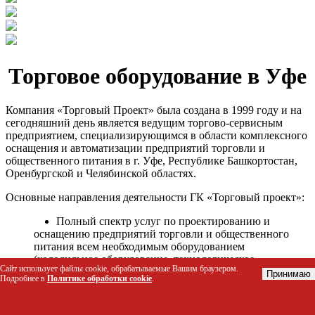
Торговое оборудование в Уфе
Компания «Торговый Проект» была создана в 1999 году и на
сегодняшний день является ведущим торгово-сервисным
предприятием, специализирующимся в области комплексного
оснащения и автоматизации предприятий торговли и
общественного питания в г. Уфе, Республике Башкортостан,
Оренбургской и Челябинской областях.
Основные направления деятельности ГК «Торговый проект»:
Полный спектр услуг по проектированию и
оснащению предприятий торговли и общественного
питания всем необходимым оборудованием
(холодильное оборудование, технологическое
Сайт использует файлы cookie, обрабатываемые Вашим браузером.
оборудование, стеллажное оборудование и т.д.);
Принимаю
Подробнее в
Политике обработки cookie
.
Автоматизация торговых процессов и внедрения
программных продуктов;
Гарантийное и послегарантийное сервисное