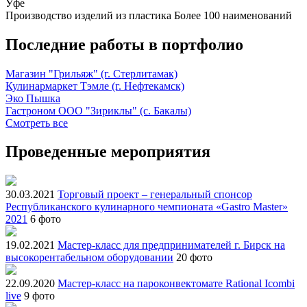
Уфе
Производство изделий из пластика
Более 100 наименований
Последние работы в портфолио
Магазин "Грильяж" (г. Стерлитамак)
Кулинармаркет Тэмле (г. Нефтекамск)
Эко Пышка
Гастроном ООО "Зириклы" (с. Бакалы)
Смотреть все
Проведенные мероприятия
30.03.2021
Торговый проект – генеральный спонсор
Республиканского кулинарного чемпионата «Gastro Master»
2021
6 фото
19.02.2021
Мастер-класс для предпринимателей г. Бирск на
высокорентабельном оборудовании
20 фото
22.09.2020
Мастер-класс на пароконвектомате Rational Icombi
live
9 фото