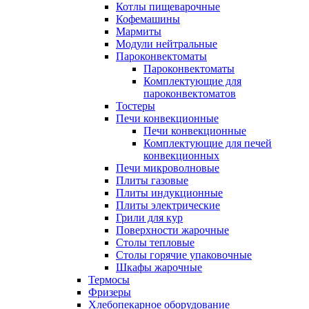
Котлы пищеварочные
Кофемашины
Мармиты
Модули нейтральные
Пароконвектоматы
Пароконвектоматы
Комплектующие для
пароконвектоматов
Тостеры
Печи конвекционные
Печи конвекционные
Комплектующие для печей
конвекционных
Печи микроволновые
Плиты газовые
Плиты индукционные
Плиты электрические
Грили для кур
Поверхности жарочные
Столы тепловые
Столы горячие упаковочные
Шкафы жарочные
Термосы
Фризеры
Хлебопекарное оборудование