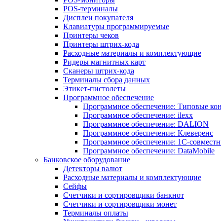
POS-терминалы
Дисплеи покупателя
Клавиатуры программируемые
Принтеры чеков
Принтеры штрих-кода
Расходные материалы и комплектующие
Ридеры магнитных карт
Сканеры штрих-кода
Терминалы сбора данных
Этикет-пистолеты
Программное обеспечение
Программное обеспечение: Типовые к
Программное обеспечение: ilexx
Программное обеспечение: DALION
Программное обеспечение: Клеверенс
Программное обеспечение: 1С-совмест
Программное обеспечение: DataMobile
Банковское оборудование
Детекторы валют
Расходные материалы и комплектующие
Сейфы
Счетчики и сортировщики банкнот
Счетчики и сортировщики монет
Терминалы оплаты