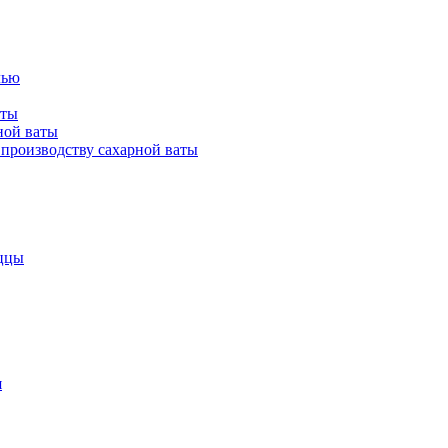
лью
аты
ной ваты
производству сахарной ваты
ццы
я