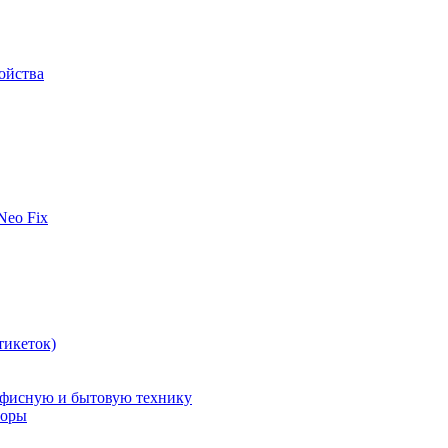
ойства
 Neo Fix
тикеток)
офисную и бытовую технику
поры