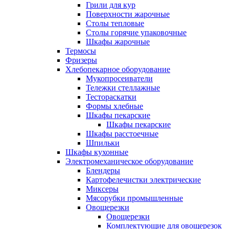
Грили для кур
Поверхности жарочные
Столы тепловые
Столы горячие упаковочные
Шкафы жарочные
Термосы
Фризеры
Хлебопекарное оборудование
Мукопросеиватели
Тележки стеллажные
Тестораскатки
Формы хлебные
Шкафы пекарские
Шкафы пекарские
Шкафы расстоечные
Шпильки
Шкафы кухонные
Электромеханическое оборудование
Блендеры
Картофелечистки электрические
Миксеры
Мясорубки промышленные
Овощерезки
Овощерезки
Комплектующие для овощерезок