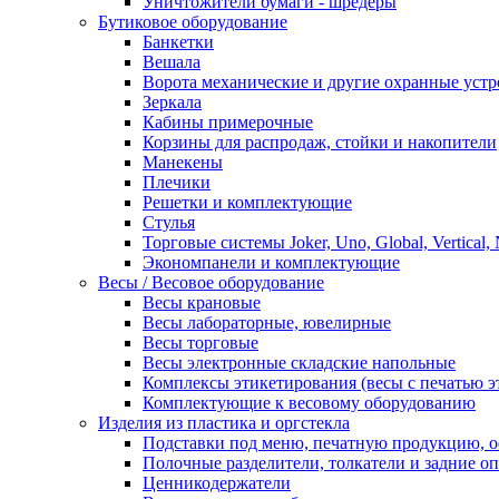
Уничтожители бумаги - шредеры
Бутиковое оборудование
Банкетки
Вешала
Ворота механические и другие охранные устр
Зеркала
Кабины примерочные
Корзины для распродаж, стойки и накопители
Манекены
Плечики
Решетки и комплектующие
Стулья
Торговые системы Joker, Uno, Global, Vertical,
Экономпанели и комплектующие
Весы / Весовое оборудование
Весы крановые
Весы лабораторные, ювелирные
Весы торговые
Весы электронные складские напольные
Комплексы этикетирования (весы с печатью э
Комплектующие к весовому оборудованию
Изделия из пластика и оргстекла
Подставки под меню, печатную продукцию, 
Полочные разделители, толкатели и задние о
Ценникодержатели