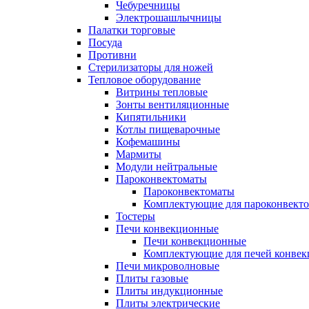
Чебуречницы
Электрошашлычницы
Палатки торговые
Посуда
Противни
Стерилизаторы для ножей
Тепловое оборудование
Витрины тепловые
Зонты вентиляционные
Кипятильники
Котлы пищеварочные
Кофемашины
Мармиты
Модули нейтральные
Пароконвектоматы
Пароконвектоматы
Комплектующие для пароконвекто
Тостеры
Печи конвекционные
Печи конвекционные
Комплектующие для печей конве
Печи микроволновые
Плиты газовые
Плиты индукционные
Плиты электрические