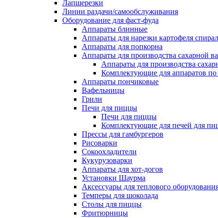
Лапшерезки
Линии раздачи/самообслуживания
Оборудование для фаст-фуда
Аппараты блинные
Аппараты для нарезки картофеля спира
Аппараты для попкорна
Аппараты для производства сахарной в
Аппараты для производства сахар
Комплектующие для аппаратов по 
Аппараты пончиковые
Вафельницы
Грили
Печи для пиццы
Печи для пиццы
Комплектующие для печей для пи
Прессы для гамбургеров
Рисоварки
Сокоохладители
Кукурузоварки
Аппараты для хот-догов
Установки Шаурма
Аксессуары для теплового оборудовани
Темперы для шоколада
Столы для пиццы
Фритюрницы