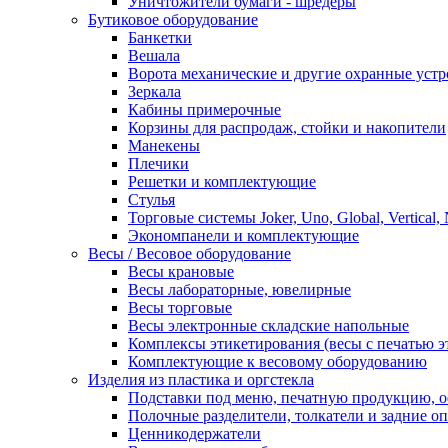
Уничтожители бумаги - шредеры
Бутиковое оборудование
Банкетки
Вешала
Ворота механические и другие охранные устр
Зеркала
Кабины примерочные
Корзины для распродаж, стойки и накопители
Манекены
Плечики
Решетки и комплектующие
Стулья
Торговые системы Joker, Uno, Global, Vertical,
Экономпанели и комплектующие
Весы / Весовое оборудование
Весы крановые
Весы лабораторные, ювелирные
Весы торговые
Весы электронные складские напольные
Комплексы этикетирования (весы с печатью э
Комплектующие к весовому оборудованию
Изделия из пластика и оргстекла
Подставки под меню, печатную продукцию, 
Полочные разделители, толкатели и задние о
Ценникодержатели