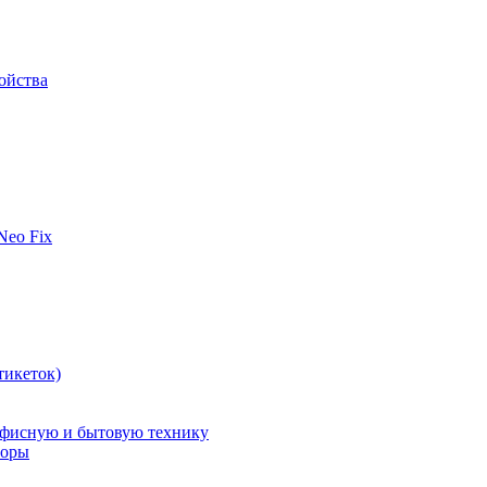
ойства
 Neo Fix
тикеток)
офисную и бытовую технику
поры