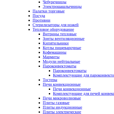
Чебуречницы
Электрошашлычницы
Палатки торговые
Посуда
Противни
Стерилизаторы для ножей
Тепловое оборудование
Витрины тепловые
Зонты вентиляционные
Кипятильники
Котлы пищеварочные
Кофемашины
Мармиты
Модули нейтральные
Пароконвектоматы
Пароконвектоматы
Комплектующие для пароконвекто
Тостеры
Печи конвекционные
Печи конвекционные
Комплектующие для печей конве
Печи микроволновые
Плиты газовые
Плиты индукционные
Плиты электрические