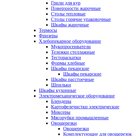
Грили для кур
Поверхности жарочные
Столы тепловые
Столы горячие упаковочные
Шкафы жарочные
Термосы
Фризеры
Хлебопекарное оборудование
Мукопросеиватели
Тележки стеллажные
Тестораскатки
Формы хлебные
Шкафы пекарские
Шкафы пекарские
Шкафы расстоечные
Шпильки
Шкафы кухонные
Электромеханическое оборудование
Блендеры
Картофелечистки электрические
Миксеры
Мясорубки промышленные
Овощерезки
Овощерезки
Комплектующие для овощерезок