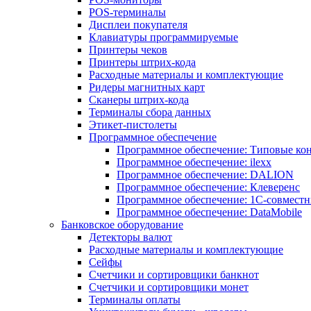
POS-терминалы
Дисплеи покупателя
Клавиатуры программируемые
Принтеры чеков
Принтеры штрих-кода
Расходные материалы и комплектующие
Ридеры магнитных карт
Сканеры штрих-кода
Терминалы сбора данных
Этикет-пистолеты
Программное обеспечение
Программное обеспечение: Типовые к
Программное обеспечение: ilexx
Программное обеспечение: DALION
Программное обеспечение: Клеверенс
Программное обеспечение: 1С-совмест
Программное обеспечение: DataMobile
Банковское оборудование
Детекторы валют
Расходные материалы и комплектующие
Сейфы
Счетчики и сортировщики банкнот
Счетчики и сортировщики монет
Терминалы оплаты