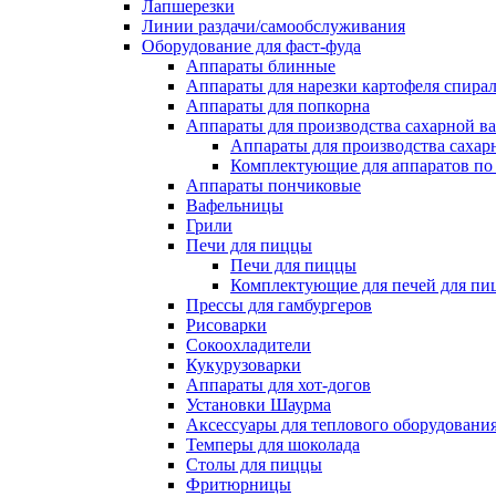
Лапшерезки
Линии раздачи/самообслуживания
Оборудование для фаст-фуда
Аппараты блинные
Аппараты для нарезки картофеля спира
Аппараты для попкорна
Аппараты для производства сахарной в
Аппараты для производства сахар
Комплектующие для аппаратов по 
Аппараты пончиковые
Вафельницы
Грили
Печи для пиццы
Печи для пиццы
Комплектующие для печей для пи
Прессы для гамбургеров
Рисоварки
Сокоохладители
Кукурузоварки
Аппараты для хот-догов
Установки Шаурма
Аксессуары для теплового оборудовани
Темперы для шоколада
Столы для пиццы
Фритюрницы