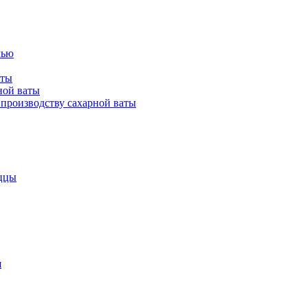
лью
аты
ной ваты
производству сахарной ваты
ццы
я