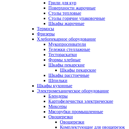
Грили для кур
Поверхности жарочные
Столы тепловые
Столы горячие упаковочные
Шкафы жарочные
Термосы
Фризеры
Хлебопекарное оборудование
Мукопросеиватели
Тележки стеллажные
Тестораскатки
Формы хлебные
Шкафы пекарские
Шкафы пекарские
Шкафы расстоечные
Шпильки
Шкафы кухонные
Электромеханическое оборудование
Блендеры
Картофелечистки электрические
Миксеры
Мясорубки промышленные
Овощерезки
Овощерезки
Комплектующие для овощерезок