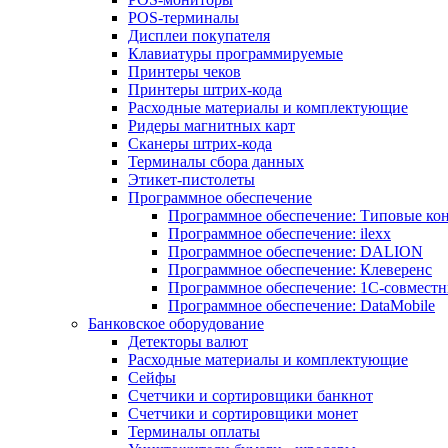
POS-терминалы
Дисплеи покупателя
Клавиатуры программируемые
Принтеры чеков
Принтеры штрих-кода
Расходные материалы и комплектующие
Ридеры магнитных карт
Сканеры штрих-кода
Терминалы сбора данных
Этикет-пистолеты
Программное обеспечение
Программное обеспечение: Типовые к
Программное обеспечение: ilexx
Программное обеспечение: DALION
Программное обеспечение: Клеверенс
Программное обеспечение: 1С-совмест
Программное обеспечение: DataMobile
Банковское оборудование
Детекторы валют
Расходные материалы и комплектующие
Сейфы
Счетчики и сортировщики банкнот
Счетчики и сортировщики монет
Терминалы оплаты