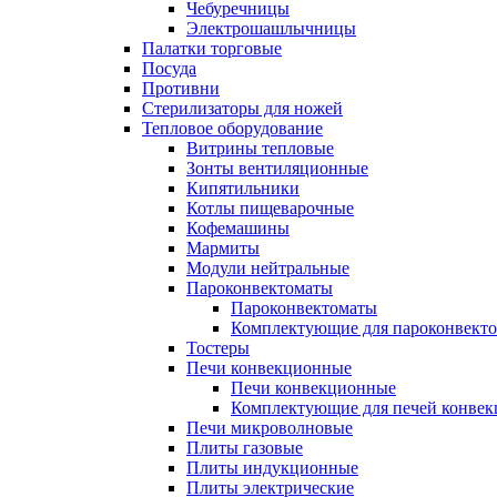
Чебуречницы
Электрошашлычницы
Палатки торговые
Посуда
Противни
Стерилизаторы для ножей
Тепловое оборудование
Витрины тепловые
Зонты вентиляционные
Кипятильники
Котлы пищеварочные
Кофемашины
Мармиты
Модули нейтральные
Пароконвектоматы
Пароконвектоматы
Комплектующие для пароконвекто
Тостеры
Печи конвекционные
Печи конвекционные
Комплектующие для печей конве
Печи микроволновые
Плиты газовые
Плиты индукционные
Плиты электрические