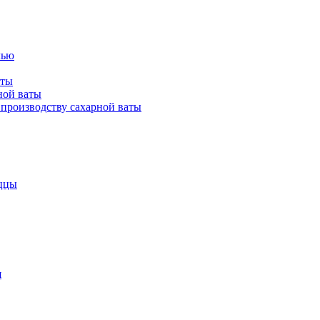
лью
аты
ной ваты
производству сахарной ваты
ццы
я