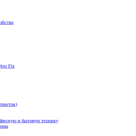
ойства
 Neo Fix
тикеток)
офисную и бытовую технику
поры