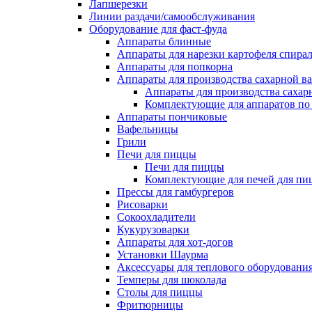
Лапшерезки
Линии раздачи/самообслуживания
Оборудование для фаст-фуда
Аппараты блинные
Аппараты для нарезки картофеля спира
Аппараты для попкорна
Аппараты для производства сахарной в
Аппараты для производства сахар
Комплектующие для аппаратов по 
Аппараты пончиковые
Вафельницы
Грили
Печи для пиццы
Печи для пиццы
Комплектующие для печей для пи
Прессы для гамбургеров
Рисоварки
Сокоохладители
Кукурузоварки
Аппараты для хот-догов
Установки Шаурма
Аксессуары для теплового оборудовани
Темперы для шоколада
Столы для пиццы
Фритюрницы