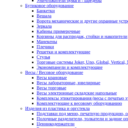
Уничтожители бумаги - шредеры
Бутиковое оборудование
Банкетки
Вешала
Ворота механические и другие охранные устр
Зеркала
Кабины примерочные
Корзины для распродаж, стойки и накопители
Манекены
Плечики
Решетки и комплектующие
Стулья
Торговые системы Joker, Uno, Global, Vertical,
Экономпанели и комплектующие
Весы / Весовое оборудование
Весы крановые
Весы лабораторные, ювелирные
Весы торговые
Весы электронные складские напольные
Комплексы этикетирования (весы с печатью э
Комплектующие к весовому оборудованию
Изделия из пластика и оргстекла
Подставки под меню, печатную продукцию, 
Полочные разделители, толкатели и задние о
Ценникодержатели