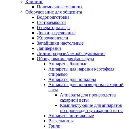
Клининг
Поломоечные машины
Оборудование для общепита
Водоподготовка
Гастроемкости
Генераторы льда
Доски разделочные
Жироуловители
Запайщики настольные
Лапшерезки
Линии раздачи/самообслуживания
Оборудование для фаст-фуда
Аппараты блинные
Аппараты для нарезки картофеля
спиралью
Аппараты для попкорна
Аппараты для производства сахарной
ваты
Аппараты для производства
сахарной ваты
Комплектующие для аппаратов
по производству сахарной ваты
Аппараты пончиковые
Вафельницы
Грили