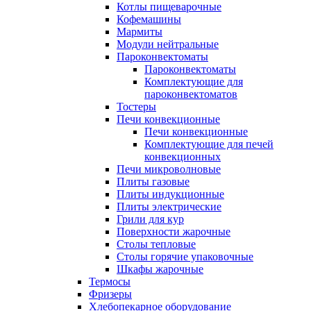
Котлы пищеварочные
Кофемашины
Мармиты
Модули нейтральные
Пароконвектоматы
Пароконвектоматы
Комплектующие для
пароконвектоматов
Тостеры
Печи конвекционные
Печи конвекционные
Комплектующие для печей
конвекционных
Печи микроволновые
Плиты газовые
Плиты индукционные
Плиты электрические
Грили для кур
Поверхности жарочные
Столы тепловые
Столы горячие упаковочные
Шкафы жарочные
Термосы
Фризеры
Хлебопекарное оборудование