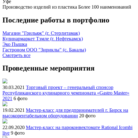
Уфе
Производство изделий из пластика
Более 100 наименований
Последние работы в портфолио
Магазин "Грильяж" (г. Стерлитамак)
Кулинармаркет Тэмле (г. Нефтекамск)
Эко Пышка
Гастроном ООО "Зириклы" (с. Бакалы)
Смотреть все
Проведенные мероприятия
30.03.2021
Торговый проект – генеральный спонсор
Республиканского кулинарного чемпионата «Gastro Master»
2021
6 фото
19.02.2021
Мастер-класс для предпринимателей г. Бирск на
высокорентабельном оборудовании
20 фото
22.09.2020
Мастер-класс на пароконвектомате Rational Icombi
live
9 фото