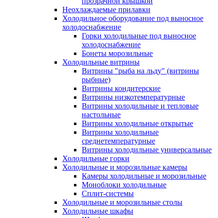
прозрачной крышкой
Неохлаждаемые прилавки
Холодильное оборудование под выносное
холодоснабжение
Горки холодильные под выносное
холодоснабжение
Бонеты морозильные
Холодильные витрины
Витрины "рыба на льду" (витрины
рыбные)
Витрины кондитерские
Витрины низкотемпературные
Витрины холодильные и тепловые
настольные
Витрины холодильные открытые
Витрины холодильные
среднетемпературные
Витрины холодильные универсальные
Холодильные горки
Холодильные и морозильные камеры
Камеры холодильные и морозильные
Моноблоки холодильные
Сплит-системы
Холодильные и морозильные столы
Холодильные шкафы