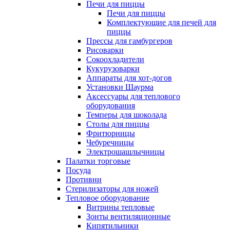
Печи для пиццы
Печи для пиццы
Комплектующие для печей для
пиццы
Прессы для гамбургеров
Рисоварки
Сокоохладители
Кукурузоварки
Аппараты для хот-догов
Установки Шаурма
Аксессуары для теплового
оборудования
Темперы для шоколада
Столы для пиццы
Фритюрницы
Чебуречницы
Электрошашлычницы
Палатки торговые
Посуда
Противни
Стерилизаторы для ножей
Тепловое оборудование
Витрины тепловые
Зонты вентиляционные
Кипятильники