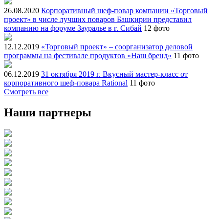
26.08.2020
Корпоративный шеф-повар компании «Торговый
проект» в числе лучших поваров Башкирии представил
компанию на форуме Зауралье в г. Сибай
12 фото
12.12.2019
«Торговый проект» – соорганизатор деловой
программы на фестивале продуктов «Наш бренд»
11 фото
06.12.2019
31 октября 2019 г. Вкусный мастер-класс от
корпоративного шеф-повара Rational
11 фото
Смотреть все
Наши партнеры