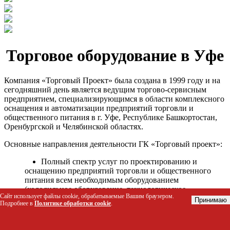
Торговое оборудование в Уфе
Компания «Торговый Проект» была создана в 1999 году и на
сегодняшний день является ведущим торгово-сервисным
предприятием, специализирующимся в области комплексного
оснащения и автоматизации предприятий торговли и
общественного питания в г. Уфе, Республике Башкортостан,
Оренбургской и Челябинской областях.
Основные направления деятельности ГК «Торговый проект»:
Полный спектр услуг по проектированию и
оснащению предприятий торговли и общественного
питания всем необходимым оборудованием
(холодильное оборудование, технологическое
Сайт использует файлы cookie, обрабатываемые Вашим браузером.
оборудование, стеллажное оборудование и т.д.);
Принимаю
Подробнее в
Политике обработки cookie
.
Автоматизация торговых процессов и внедрения
программных продуктов;
Гарантийное и послегарантийное сервисное