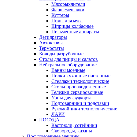
Мясорыхлители
Фаршемешалки
Куттеры
Пилы для мяса
Шприцы колбасные
Пельменные аппараты
Дегидраторы
Автоклавы
Термостаты
Колоды разрубочные
Столы для пиццы и салатов
Нейтральное оборудование
Ванны моечные
Полки кухонные настенные
Стеллажи технологические
Столы производственные
Тележки сервировочные
Урны для фудкорта
Подтоварники и подставки
Рукомойники технологические
ЛАРИ
ПОСУДА
Кастрюли, сотейники
Сковороды, казаны
Посудомоечные машины