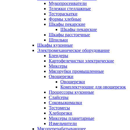
Мукопросеиватели
Тележки стеллажные
Тестораскатки
Формы хлебные
Шкафы пекарские
Шкафы пекарские
Шкафы расстоечные
Шпильки
Шкафы кухонные
Электромеханическое оборудование
Блендеры
Картофелечистки электрические
Миксеры
Мясорубки промышленные
Овощерезки
Овощерезки
Комплектующие для овощерезок
Процессоры кухонные
Слайсеры
Соковыжималки
Тестомесы
Хлеборезки
Миксеры планетарные
Измельчители
Мясоперерабатывающее