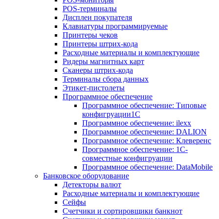
POS-терминалы
Дисплеи покупателя
Клавиатуры программируемые
Принтеры чеков
Принтеры штрих-кода
Расходные материалы и комплектующие
Ридеры магнитных карт
Сканеры штрих-кода
Терминалы сбора данных
Этикет-пистолеты
Программное обеспечение
Программное обеспечение: Типовые
конфигруации1С
Программное обеспечение: ilexx
Программное обеспечение: DALION
Программное обеспечение: Клеверенс
Программное обеспечение: 1С-
совместные конфигруации
Программное обеспечение: DataMobile
Банковское оборудование
Детекторы валют
Расходные материалы и комплектующие
Сейфы
Счетчики и сортировщики банкнот