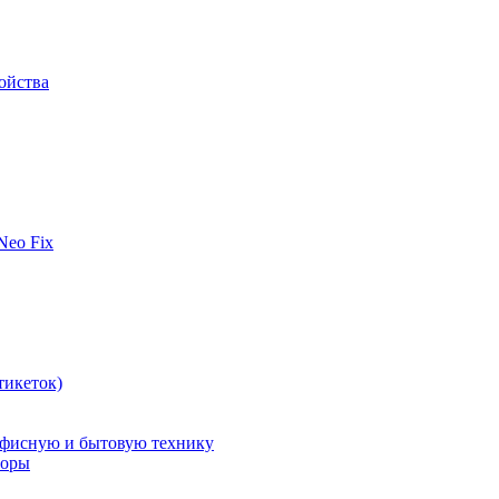
ойства
 Neo Fix
тикеток)
офисную и бытовую технику
поры