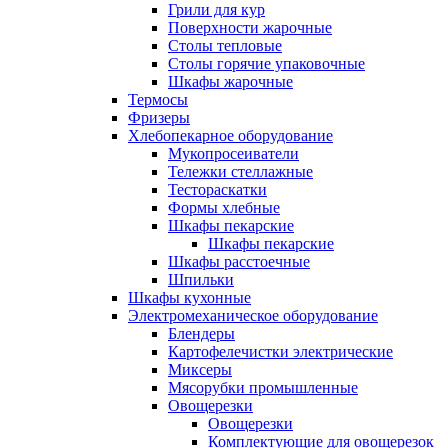
Грили для кур
Поверхности жарочные
Столы тепловые
Столы горячие упаковочные
Шкафы жарочные
Термосы
Фризеры
Хлебопекарное оборудование
Мукопросеиватели
Тележки стеллажные
Тестораскатки
Формы хлебные
Шкафы пекарские
Шкафы пекарские
Шкафы расстоечные
Шпильки
Шкафы кухонные
Электромеханическое оборудование
Блендеры
Картофелечистки электрические
Миксеры
Мясорубки промышленные
Овощерезки
Овощерезки
Комплектующие для овощерезок