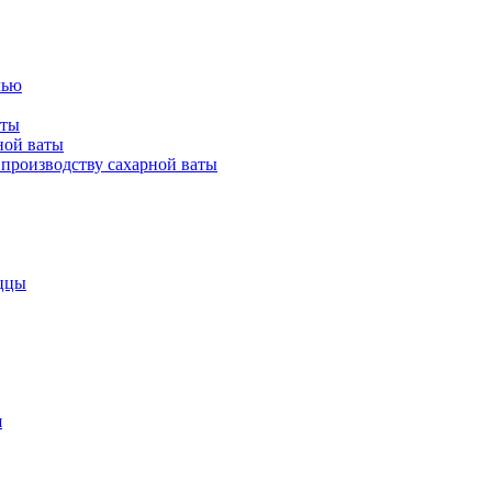
лью
аты
ной ваты
производству сахарной ваты
ццы
я