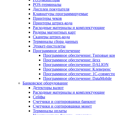
POS-терминалы
Дисплеи покупателя
Клавиатуры программируемые
Принтеры чеков
Принтеры штрих-кода
Расходные материалы и комплектующие
Ридеры магнитных карт
Сканеры штрих-кода
Терминалы сбора данных
Этикет-пистолеты
Программное обеспечение
Программное обеспечение: Типовые к
Программное обеспечение: ilexx
Программное обеспечение: DALION
Программное обеспечение: Клеверенс
Программное обеспечение: 1С-совмест
Программное обеспечение: DataMobile
Банковское оборудование
Детекторы валют
Расходные материалы и комплектующие
Сейфы
Счетчики и сортировщики банкнот
Счетчики и сортировщики монет
Терминалы оплаты