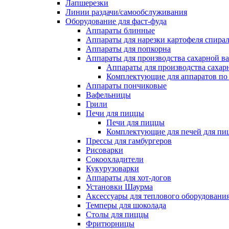
Лапшерезки
Линии раздачи/самообслуживания
Оборудование для фаст-фуда
Аппараты блинные
Аппараты для нарезки картофеля спира
Аппараты для попкорна
Аппараты для производства сахарной в
Аппараты для производства сахар
Комплектующие для аппаратов по 
Аппараты пончиковые
Вафельницы
Грили
Печи для пиццы
Печи для пиццы
Комплектующие для печей для пи
Прессы для гамбургеров
Рисоварки
Сокоохладители
Кукурузоварки
Аппараты для хот-догов
Установки Шаурма
Аксессуары для теплового оборудовани
Темперы для шоколада
Столы для пиццы
Фритюрницы