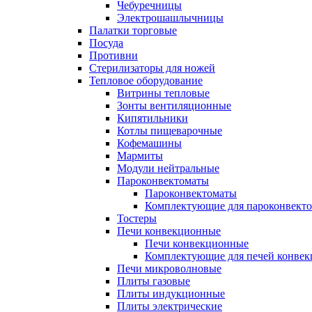
Чебуречницы
Электрошашлычницы
Палатки торговые
Посуда
Противни
Стерилизаторы для ножей
Тепловое оборудование
Витрины тепловые
Зонты вентиляционные
Кипятильники
Котлы пищеварочные
Кофемашины
Мармиты
Модули нейтральные
Пароконвектоматы
Пароконвектоматы
Комплектующие для пароконвекто
Тостеры
Печи конвекционные
Печи конвекционные
Комплектующие для печей конве
Печи микроволновые
Плиты газовые
Плиты индукционные
Плиты электрические