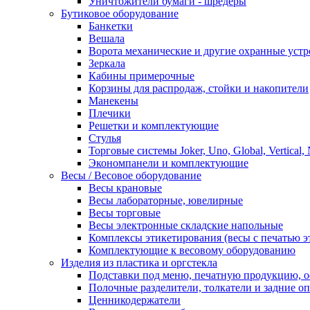
Уничтожители бумаги - шредеры
Бутиковое оборудование
Банкетки
Вешала
Ворота механические и другие охранные устр
Зеркала
Кабины примерочные
Корзины для распродаж, стойки и накопители
Манекены
Плечики
Решетки и комплектующие
Стулья
Торговые системы Joker, Uno, Global, Vertical,
Экономпанели и комплектующие
Весы / Весовое оборудование
Весы крановые
Весы лабораторные, ювелирные
Весы торговые
Весы электронные складские напольные
Комплексы этикетирования (весы с печатью э
Комплектующие к весовому оборудованию
Изделия из пластика и оргстекла
Подставки под меню, печатную продукцию, 
Полочные разделители, толкатели и задние о
Ценникодержатели