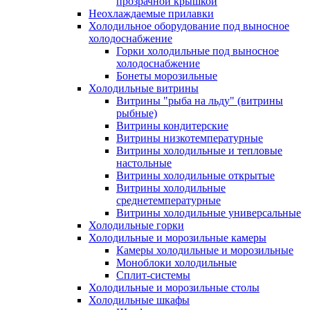
прозрачной крышкой
Неохлаждаемые прилавки
Холодильное оборудование под выносное
холодоснабжение
Горки холодильные под выносное
холодоснабжение
Бонеты морозильные
Холодильные витрины
Витрины "рыба на льду" (витрины
рыбные)
Витрины кондитерские
Витрины низкотемпературные
Витрины холодильные и тепловые
настольные
Витрины холодильные открытые
Витрины холодильные
среднетемпературные
Витрины холодильные универсальные
Холодильные горки
Холодильные и морозильные камеры
Камеры холодильные и морозильные
Моноблоки холодильные
Сплит-системы
Холодильные и морозильные столы
Холодильные шкафы