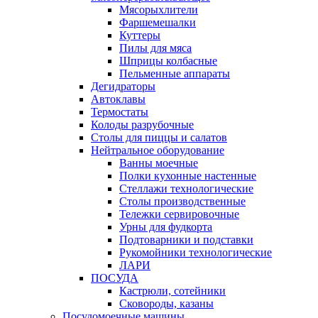
Мясорыхлители
Фаршемешалки
Куттеры
Пилы для мяса
Шприцы колбасные
Пельменные аппараты
Дегидраторы
Автоклавы
Термостаты
Колоды разрубочные
Столы для пиццы и салатов
Нейтральное оборудование
Ванны моечные
Полки кухонные настенные
Стеллажи технологические
Столы производственные
Тележки сервировочные
Урны для фудкорта
Подтоварники и подставки
Рукомойники технологические
ЛАРИ
ПОСУДА
Кастрюли, сотейники
Сковороды, казаны
Посудомоечные машины