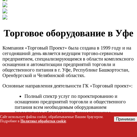
Торговое оборудование в Уфе
Компания «Торговый Проект» была создана в 1999 году и на
сегодняшний день является ведущим торгово-сервисным
предприятием, специализирующимся в области комплексного
оснащения и автоматизации предприятий торговли и
общественного питания в г. Уфе, Республике Башкортостан,
Оренбургской и Челябинской областях.
Основные направления деятельности ГК «Торговый проект»:
Полный спектр услуг по проектированию и
оснащению предприятий торговли и общественного
питания всем необходимым оборудованием
(холодильное оборудование, технологическое
Сайт использует файлы cookie, обрабатываемые Вашим браузером.
оборудование, стеллажное оборудование и т.д.);
Принимаю
Подробнее в
Политике обработки cookie
.
Автоматизация торговых процессов и внедрения
программных продуктов;
Гарантийное и послегарантийное сервисное