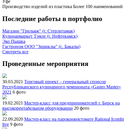
Уфе
Производство изделий из пластика
Более 100 наименований
Последние работы в портфолио
Магазин "Грильяж" (г. Стерлитамак)
Кулинармаркет Тэмле (г. Нефтекамск)
Эко Пышка
Гастроном ООО "Зириклы" (с. Бакалы)
Смотреть все
Проведенные мероприятия
30.03.2021
Торговый проект – генеральный спонсор
Республиканского кулинарного чемпионата «Gastro Master»
2021
6 фото
19.02.2021
Мастер-класс для предпринимателей г. Бирск на
высокорентабельном оборудовании
20 фото
22.09.2020
Мастер-класс на пароконвектомате Rational Icombi
live
9 фото