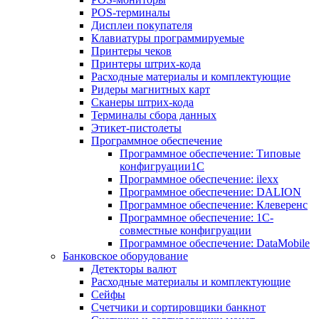
POS-терминалы
Дисплеи покупателя
Клавиатуры программируемые
Принтеры чеков
Принтеры штрих-кода
Расходные материалы и комплектующие
Ридеры магнитных карт
Сканеры штрих-кода
Терминалы сбора данных
Этикет-пистолеты
Программное обеспечение
Программное обеспечение: Типовые
конфигруации1С
Программное обеспечение: ilexx
Программное обеспечение: DALION
Программное обеспечение: Клеверенс
Программное обеспечение: 1С-
совместные конфигруации
Программное обеспечение: DataMobile
Банковское оборудование
Детекторы валют
Расходные материалы и комплектующие
Сейфы
Счетчики и сортировщики банкнот