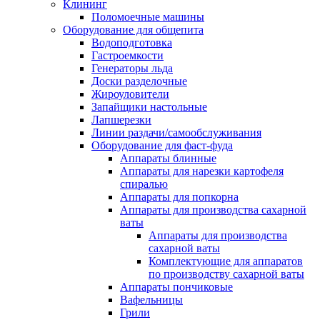
Клининг
Поломоечные машины
Оборудование для общепита
Водоподготовка
Гастроемкости
Генераторы льда
Доски разделочные
Жироуловители
Запайщики настольные
Лапшерезки
Линии раздачи/самообслуживания
Оборудование для фаст-фуда
Аппараты блинные
Аппараты для нарезки картофеля
спиралью
Аппараты для попкорна
Аппараты для производства сахарной
ваты
Аппараты для производства
сахарной ваты
Комплектующие для аппаратов
по производству сахарной ваты
Аппараты пончиковые
Вафельницы
Грили