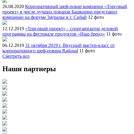
26.08.2020
Корпоративный шеф-повар компании «Торговый
проект» в числе лучших поваров Башкирии представил
компанию на форуме Зауралье в г. Сибай
12 фото
12.12.2019
«Торговый проект» – соорганизатор деловой
программы на фестивале продуктов «Наш бренд»
11 фото
06.12.2019
31 октября 2019 г. Вкусный мастер-класс от
корпоративного шеф-повара Rational
11 фото
Смотреть все
Наши партнеры