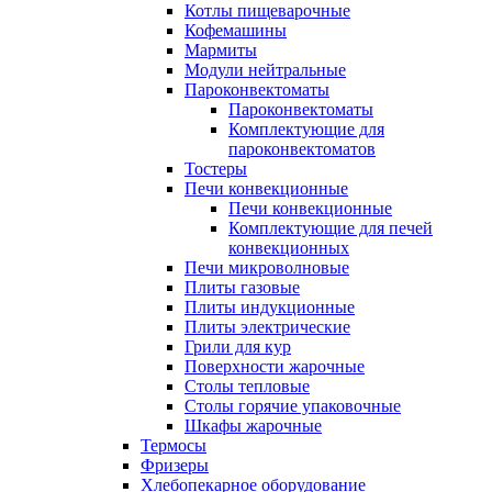
Котлы пищеварочные
Кофемашины
Мармиты
Модули нейтральные
Пароконвектоматы
Пароконвектоматы
Комплектующие для
пароконвектоматов
Тостеры
Печи конвекционные
Печи конвекционные
Комплектующие для печей
конвекционных
Печи микроволновые
Плиты газовые
Плиты индукционные
Плиты электрические
Грили для кур
Поверхности жарочные
Столы тепловые
Столы горячие упаковочные
Шкафы жарочные
Термосы
Фризеры
Хлебопекарное оборудование