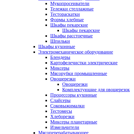
Мукопросеиватели
Тележки стеллажные
Тестораскатки
Формы хлебные
Шкафы пекарские
Шкафы пекарские
Шкафы расстоечные
Шпильки
Шкафы кухонные
Электромеханическое оборудование
Блендеры
Картофелечистки электрические
Миксеры
Мясорубки промышленные
Овощерезки
Овощерезки
Комплектующие для овощерезок
Процессоры кухонные
Слайсеры
Соковыжималки
Тестомесы
Хлеборезки
Миксеры планетарные
Измельчители
Мясоперерабатывающее