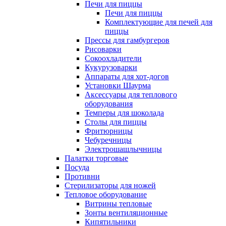
Печи для пиццы
Печи для пиццы
Комплектующие для печей для
пиццы
Прессы для гамбургеров
Рисоварки
Сокоохладители
Кукурузоварки
Аппараты для хот-догов
Установки Шаурма
Аксессуары для теплового
оборудования
Темперы для шоколада
Столы для пиццы
Фритюрницы
Чебуречницы
Электрошашлычницы
Палатки торговые
Посуда
Противни
Стерилизаторы для ножей
Тепловое оборудование
Витрины тепловые
Зонты вентиляционные
Кипятильники