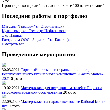
Уфе
Производство изделий из пластика
Более 100 наименований
Последние работы в портфолио
Магазин "Грильяж" (г. Стерлитамак)
Кулинармаркет Тэмле (г. Нефтекамск)
Эко Пышка
Гастроном ООО "Зириклы" (с. Бакалы)
Смотреть все
Проведенные мероприятия
30.03.2021
Торговый проект – генеральный спонсор
Республиканского кулинарного чемпионата «Gastro Master»
2021
6 фото
19.02.2021
Мастер-класс для предпринимателей г. Бирск на
высокорентабельном оборудовании
20 фото
22.09.2020
Мастер-класс на пароконвектомате Rational Icombi
live
9 фото