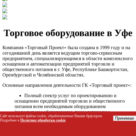
Торговое оборудование в Уфе
Компания «Торговый Проект» была создана в 1999 году и на
сегодняшний день является ведущим торгово-сервисным
предприятием, специализирующимся в области комплексного
оснащения и автоматизации предприятий торговли и
общественного питания в г. Уфе, Республике Башкортостан,
Оренбургской и Челябинской областях.
Основные направления деятельности ГК «Торговый проект»:
Полный спектр услуг по проектированию и
оснащению предприятий торговли и общественного
питания всем необходимым оборудованием
(холодильное оборудование, технологическое
Сайт использует файлы cookie, обрабатываемые Вашим браузером.
оборудование, стеллажное оборудование и т.д.);
Принимаю
Подробнее в
Политике обработки cookie
.
Автоматизация торговых процессов и внедрения
программных продуктов;
Гарантийное и послегарантийное сервисное