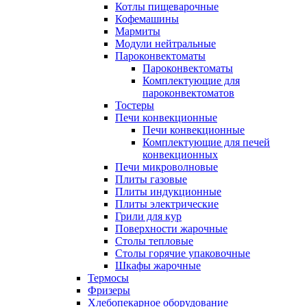
Котлы пищеварочные
Кофемашины
Мармиты
Модули нейтральные
Пароконвектоматы
Пароконвектоматы
Комплектующие для
пароконвектоматов
Тостеры
Печи конвекционные
Печи конвекционные
Комплектующие для печей
конвекционных
Печи микроволновые
Плиты газовые
Плиты индукционные
Плиты электрические
Грили для кур
Поверхности жарочные
Столы тепловые
Столы горячие упаковочные
Шкафы жарочные
Термосы
Фризеры
Хлебопекарное оборудование