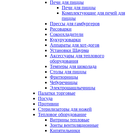
Печи для пиццы
Печи для пиццы
Комплектующие для печей для
пиццы
Прессы для гамбургеров
Рисоварки
Сокоохладители
Кукурузоварки
Аппараты для хот-догов
Установки Шаурма
Аксессуары для теплового
оборудования
Темперы для шоколада
Столы для пиццы
Фритюрницы
Чебуречницы
Электрошашлычницы
Палатки торговые
Посуда
Противни
Стерилизаторы для ножей
Тепловое оборудование
Витрины тепловые
Зонты вентиляционные
Кипятильники