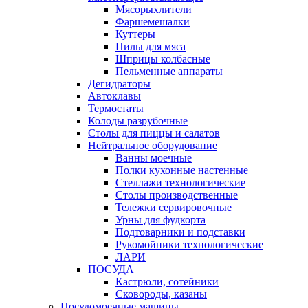
Мясорыхлители
Фаршемешалки
Куттеры
Пилы для мяса
Шприцы колбасные
Пельменные аппараты
Дегидраторы
Автоклавы
Термостаты
Колоды разрубочные
Столы для пиццы и салатов
Нейтральное оборудование
Ванны моечные
Полки кухонные настенные
Стеллажи технологические
Столы производственные
Тележки сервировочные
Урны для фудкорта
Подтоварники и подставки
Рукомойники технологические
ЛАРИ
ПОСУДА
Кастрюли, сотейники
Сковороды, казаны
Посудомоечные машины