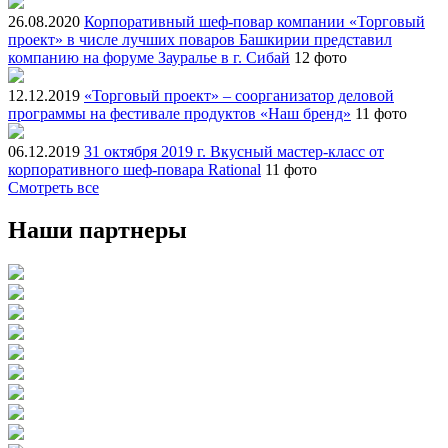
26.08.2020
Корпоративный шеф-повар компании «Торговый
проект» в числе лучших поваров Башкирии представил
компанию на форуме Зауралье в г. Сибай
12 фото
12.12.2019
«Торговый проект» – соорганизатор деловой
программы на фестивале продуктов «Наш бренд»
11 фото
06.12.2019
31 октября 2019 г. Вкусный мастер-класс от
корпоративного шеф-повара Rational
11 фото
Смотреть все
Наши партнеры