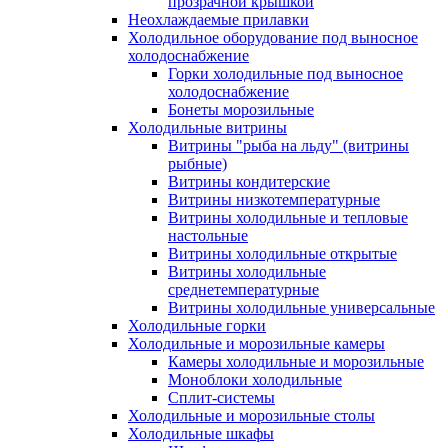
прозрачной крышкой
Неохлаждаемые прилавки
Холодильное оборудование под выносное
холодоснабжение
Горки холодильные под выносное
холодоснабжение
Бонеты морозильные
Холодильные витрины
Витрины "рыба на льду" (витрины
рыбные)
Витрины кондитерские
Витрины низкотемпературные
Витрины холодильные и тепловые
настольные
Витрины холодильные открытые
Витрины холодильные
среднетемпературные
Витрины холодильные универсальные
Холодильные горки
Холодильные и морозильные камеры
Камеры холодильные и морозильные
Моноблоки холодильные
Сплит-системы
Холодильные и морозильные столы
Холодильные шкафы