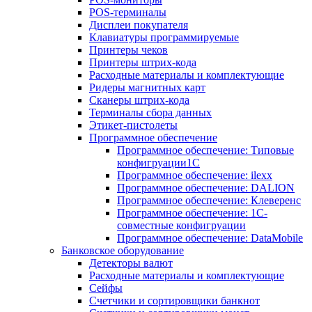
POS-терминалы
Дисплеи покупателя
Клавиатуры программируемые
Принтеры чеков
Принтеры штрих-кода
Расходные материалы и комплектующие
Ридеры магнитных карт
Сканеры штрих-кода
Терминалы сбора данных
Этикет-пистолеты
Программное обеспечение
Программное обеспечение: Типовые
конфигруации1С
Программное обеспечение: ilexx
Программное обеспечение: DALION
Программное обеспечение: Клеверенс
Программное обеспечение: 1С-
совместные конфигруации
Программное обеспечение: DataMobile
Банковское оборудование
Детекторы валют
Расходные материалы и комплектующие
Сейфы
Счетчики и сортировщики банкнот