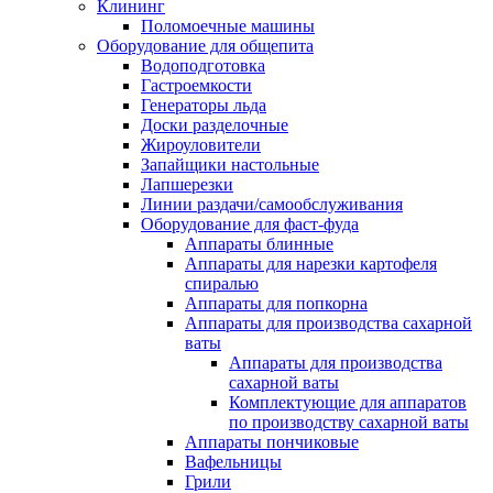
Клининг
Поломоечные машины
Оборудование для общепита
Водоподготовка
Гастроемкости
Генераторы льда
Доски разделочные
Жироуловители
Запайщики настольные
Лапшерезки
Линии раздачи/самообслуживания
Оборудование для фаст-фуда
Аппараты блинные
Аппараты для нарезки картофеля
спиралью
Аппараты для попкорна
Аппараты для производства сахарной
ваты
Аппараты для производства
сахарной ваты
Комплектующие для аппаратов
по производству сахарной ваты
Аппараты пончиковые
Вафельницы
Грили