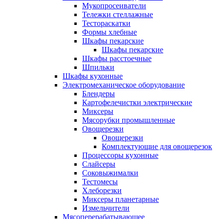
Мукопросеиватели
Тележки стеллажные
Тестораскатки
Формы хлебные
Шкафы пекарские
Шкафы пекарские
Шкафы расстоечные
Шпильки
Шкафы кухонные
Электромеханическое оборудование
Блендеры
Картофелечистки электрические
Миксеры
Мясорубки промышленные
Овощерезки
Овощерезки
Комплектующие для овощерезок
Процессоры кухонные
Слайсеры
Соковыжималки
Тестомесы
Хлеборезки
Миксеры планетарные
Измельчители
Мясоперерабатывающее