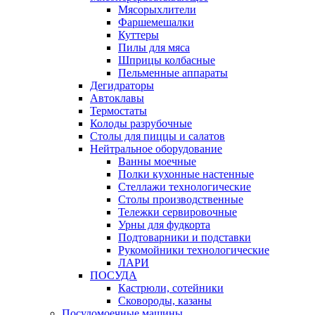
Мясорыхлители
Фаршемешалки
Куттеры
Пилы для мяса
Шприцы колбасные
Пельменные аппараты
Дегидраторы
Автоклавы
Термостаты
Колоды разрубочные
Столы для пиццы и салатов
Нейтральное оборудование
Ванны моечные
Полки кухонные настенные
Стеллажи технологические
Столы производственные
Тележки сервировочные
Урны для фудкорта
Подтоварники и подставки
Рукомойники технологические
ЛАРИ
ПОСУДА
Кастрюли, сотейники
Сковороды, казаны
Посудомоечные машины