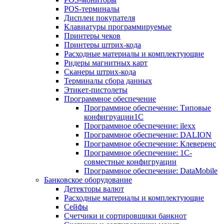
POS-терминалы
Дисплеи покупателя
Клавиатуры программируемые
Принтеры чеков
Принтеры штрих-кода
Расходные материалы и комплектующие
Ридеры магнитных карт
Сканеры штрих-кода
Терминалы сбора данных
Этикет-пистолеты
Программное обеспечение
Программное обеспечение: Типовые
конфигруации1С
Программное обеспечение: ilexx
Программное обеспечение: DALION
Программное обеспечение: Клеверенс
Программное обеспечение: 1С-
совместные конфигруации
Программное обеспечение: DataMobile
Банковское оборудование
Детекторы валют
Расходные материалы и комплектующие
Сейфы
Счетчики и сортировщики банкнот