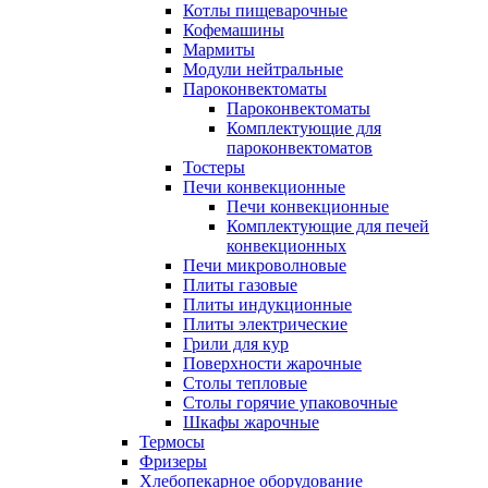
Котлы пищеварочные
Кофемашины
Мармиты
Модули нейтральные
Пароконвектоматы
Пароконвектоматы
Комплектующие для
пароконвектоматов
Тостеры
Печи конвекционные
Печи конвекционные
Комплектующие для печей
конвекционных
Печи микроволновые
Плиты газовые
Плиты индукционные
Плиты электрические
Грили для кур
Поверхности жарочные
Столы тепловые
Столы горячие упаковочные
Шкафы жарочные
Термосы
Фризеры
Хлебопекарное оборудование