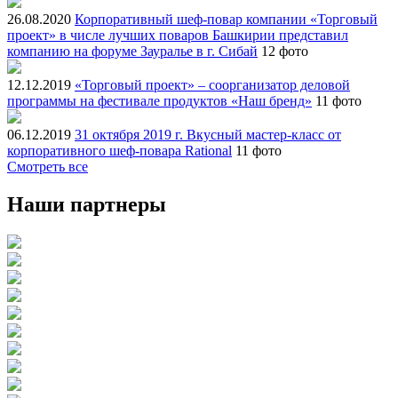
26.08.2020
Корпоративный шеф-повар компании «Торговый
проект» в числе лучших поваров Башкирии представил
компанию на форуме Зауралье в г. Сибай
12 фото
12.12.2019
«Торговый проект» – соорганизатор деловой
программы на фестивале продуктов «Наш бренд»
11 фото
06.12.2019
31 октября 2019 г. Вкусный мастер-класс от
корпоративного шеф-повара Rational
11 фото
Смотреть все
Наши партнеры