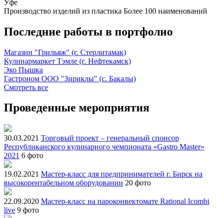
Уфе
Производство изделий из пластика
Более 100 наименований
Последние работы в портфолио
Магазин "Грильяж" (г. Стерлитамак)
Кулинармаркет Тэмле (г. Нефтекамск)
Эко Пышка
Гастроном ООО "Зириклы" (с. Бакалы)
Смотреть все
Проведенные мероприятия
30.03.2021
Торговый проект – генеральный спонсор
Республиканского кулинарного чемпионата «Gastro Master»
2021
6 фото
19.02.2021
Мастер-класс для предпринимателей г. Бирск на
высокорентабельном оборудовании
20 фото
22.09.2020
Мастер-класс на пароконвектомате Rational Icombi
live
9 фото