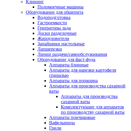
Клининг
Поломоечные машины
Оборудование для общепита
Водоподготовка
Гастроемкости
Генераторы льда
Доски разделочные
Жироуловители
Запайщики настольные
Лапшерезки
Линии раздачи/самообслуживания
Оборудование для фаст-фуда
Аппараты блинные
Аппараты для нарезки картофеля
спиралью
Аппараты для попкорна
Аппараты для производства сахарной
ваты
Аппараты для производства
сахарной ваты
Комплектующие для аппаратов
по производству сахарной ваты
Аппараты пончиковые
Вафельницы
Грили