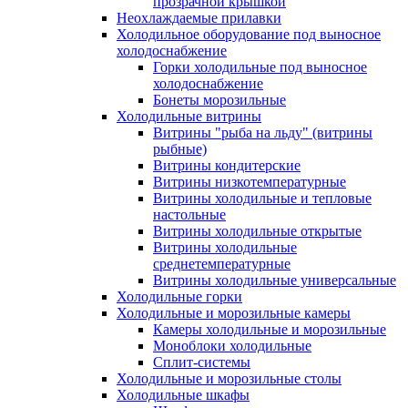
прозрачной крышкой
Неохлаждаемые прилавки
Холодильное оборудование под выносное
холодоснабжение
Горки холодильные под выносное
холодоснабжение
Бонеты морозильные
Холодильные витрины
Витрины "рыба на льду" (витрины
рыбные)
Витрины кондитерские
Витрины низкотемпературные
Витрины холодильные и тепловые
настольные
Витрины холодильные открытые
Витрины холодильные
среднетемпературные
Витрины холодильные универсальные
Холодильные горки
Холодильные и морозильные камеры
Камеры холодильные и морозильные
Моноблоки холодильные
Сплит-системы
Холодильные и морозильные столы
Холодильные шкафы