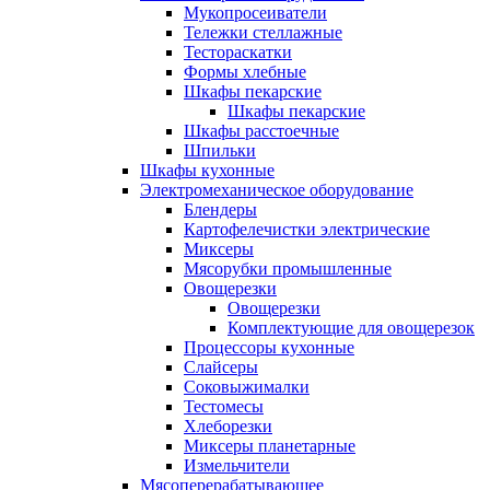
Мукопросеиватели
Тележки стеллажные
Тестораскатки
Формы хлебные
Шкафы пекарские
Шкафы пекарские
Шкафы расстоечные
Шпильки
Шкафы кухонные
Электромеханическое оборудование
Блендеры
Картофелечистки электрические
Миксеры
Мясорубки промышленные
Овощерезки
Овощерезки
Комплектующие для овощерезок
Процессоры кухонные
Слайсеры
Соковыжималки
Тестомесы
Хлеборезки
Миксеры планетарные
Измельчители
Мясоперерабатывающее