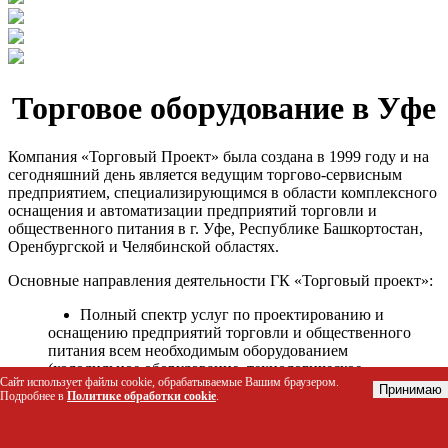
Торговое оборудование в Уфе
Компания «Торговый Проект» была создана в 1999 году и на
сегодняшний день является ведущим торгово-сервисным
предприятием, специализирующимся в области комплексного
оснащения и автоматизации предприятий торговли и
общественного питания в г. Уфе, Республике Башкортостан,
Оренбургской и Челябинской областях.
Основные направления деятельности ГК «Торговый проект»:
Полный спектр услуг по проектированию и
оснащению предприятий торговли и общественного
питания всем необходимым оборудованием
(холодильное оборудование, технологическое
Сайт использует файлы cookie, обрабатываемые Вашим браузером.
оборудование, стеллажное оборудование и т.д.);
Принимаю
Подробнее в
Политике обработки cookie
.
Автоматизация торговых процессов и внедрения
программных продуктов;
Гарантийное и послегарантийное сервисное