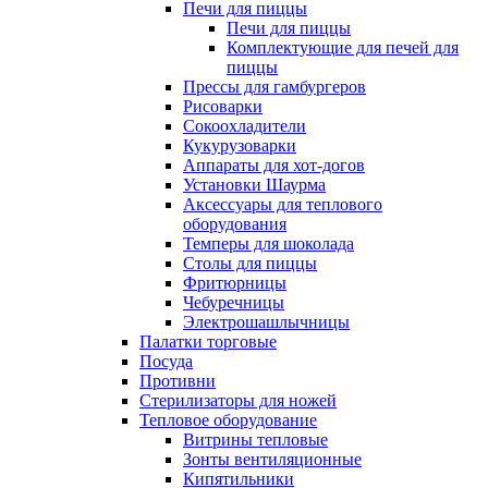
Печи для пиццы
Печи для пиццы
Комплектующие для печей для
пиццы
Прессы для гамбургеров
Рисоварки
Сокоохладители
Кукурузоварки
Аппараты для хот-догов
Установки Шаурма
Аксессуары для теплового
оборудования
Темперы для шоколада
Столы для пиццы
Фритюрницы
Чебуречницы
Электрошашлычницы
Палатки торговые
Посуда
Противни
Стерилизаторы для ножей
Тепловое оборудование
Витрины тепловые
Зонты вентиляционные
Кипятильники