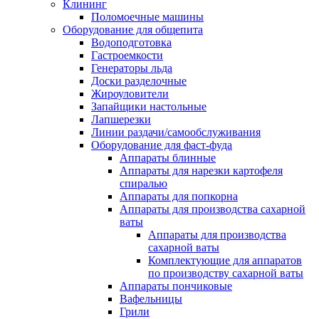
Клининг
Поломоечные машины
Оборудование для общепита
Водоподготовка
Гастроемкости
Генераторы льда
Доски разделочные
Жироуловители
Запайщики настольные
Лапшерезки
Линии раздачи/самообслуживания
Оборудование для фаст-фуда
Аппараты блинные
Аппараты для нарезки картофеля
спиралью
Аппараты для попкорна
Аппараты для производства сахарной
ваты
Аппараты для производства
сахарной ваты
Комплектующие для аппаратов
по производству сахарной ваты
Аппараты пончиковые
Вафельницы
Грили