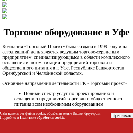
Торговое оборудование в Уфе
Компания «Торговый Проект» была создана в 1999 году и на
сегодняшний день является ведущим торгово-сервисным
предприятием, специализирующимся в области комплексного
оснащения и автоматизации предприятий торговли и
общественного питания в г. Уфе, Республике Башкортостан,
Оренбургской и Челябинской областях.
Основные направления деятельности ГК «Торговый проект»:
Полный спектр услуг по проектированию и
оснащению предприятий торговли и общественного
питания всем необходимым оборудованием
(холодильное оборудование, технологическое
Сайт использует файлы cookie, обрабатываемые Вашим браузером.
оборудование, стеллажное оборудование и т.д.);
Принимаю
Подробнее в
Политике обработки cookie
.
Автоматизация торговых процессов и внедрения
программных продуктов;
Гарантийное и послегарантийное сервисное