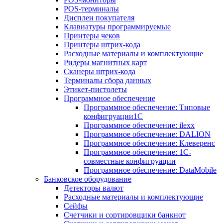
POS-терминалы
Дисплеи покупателя
Клавиатуры программируемые
Принтеры чеков
Принтеры штрих-кода
Расходные материалы и комплектующие
Ридеры магнитных карт
Сканеры штрих-кода
Терминалы сбора данных
Этикет-пистолеты
Программное обеспечение
Программное обеспечение: Типовые
конфигруации1С
Программное обеспечение: ilexx
Программное обеспечение: DALION
Программное обеспечение: Клеверенс
Программное обеспечение: 1С-
совместные конфигруации
Программное обеспечение: DataMobile
Банковское оборудование
Детекторы валют
Расходные материалы и комплектующие
Сейфы
Счетчики и сортировщики банкнот