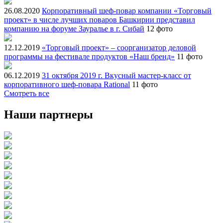
26.08.2020
Корпоративный шеф-повар компании «Торговый
проект» в числе лучших поваров Башкирии представил
компанию на форуме Зауралье в г. Сибай
12 фото
12.12.2019
«Торговый проект» – соорганизатор деловой
программы на фестивале продуктов «Наш бренд»
11 фото
06.12.2019
31 октября 2019 г. Вкусный мастер-класс от
корпоративного шеф-повара Rational
11 фото
Смотреть все
Наши партнеры