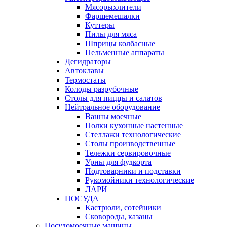
Мясорыхлители
Фаршемешалки
Куттеры
Пилы для мяса
Шприцы колбасные
Пельменные аппараты
Дегидраторы
Автоклавы
Термостаты
Колоды разрубочные
Столы для пиццы и салатов
Нейтральное оборудование
Ванны моечные
Полки кухонные настенные
Стеллажи технологические
Столы производственные
Тележки сервировочные
Урны для фудкорта
Подтоварники и подставки
Рукомойники технологические
ЛАРИ
ПОСУДА
Кастрюли, сотейники
Сковороды, казаны
Посудомоечные машины