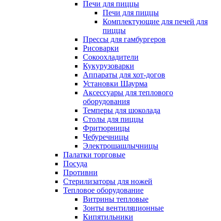
Печи для пиццы
Печи для пиццы
Комплектующие для печей для
пиццы
Прессы для гамбургеров
Рисоварки
Сокоохладители
Кукурузоварки
Аппараты для хот-догов
Установки Шаурма
Аксессуары для теплового
оборудования
Темперы для шоколада
Столы для пиццы
Фритюрницы
Чебуречницы
Электрошашлычницы
Палатки торговые
Посуда
Противни
Стерилизаторы для ножей
Тепловое оборудование
Витрины тепловые
Зонты вентиляционные
Кипятильники