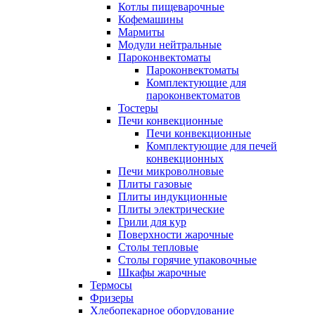
Котлы пищеварочные
Кофемашины
Мармиты
Модули нейтральные
Пароконвектоматы
Пароконвектоматы
Комплектующие для
пароконвектоматов
Тостеры
Печи конвекционные
Печи конвекционные
Комплектующие для печей
конвекционных
Печи микроволновые
Плиты газовые
Плиты индукционные
Плиты электрические
Грили для кур
Поверхности жарочные
Столы тепловые
Столы горячие упаковочные
Шкафы жарочные
Термосы
Фризеры
Хлебопекарное оборудование