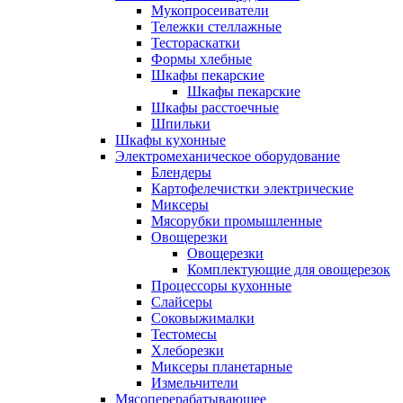
Мукопросеиватели
Тележки стеллажные
Тестораскатки
Формы хлебные
Шкафы пекарские
Шкафы пекарские
Шкафы расстоечные
Шпильки
Шкафы кухонные
Электромеханическое оборудование
Блендеры
Картофелечистки электрические
Миксеры
Мясорубки промышленные
Овощерезки
Овощерезки
Комплектующие для овощерезок
Процессоры кухонные
Слайсеры
Соковыжималки
Тестомесы
Хлеборезки
Миксеры планетарные
Измельчители
Мясоперерабатывающее