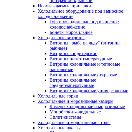
прозрачной крышкой
Неохлаждаемые прилавки
Холодильное оборудование под выносное
холодоснабжение
Горки холодильные под выносное
холодоснабжение
Бонеты морозильные
Холодильные витрины
Витрины "рыба на льду" (витрины
рыбные)
Витрины кондитерские
Витрины низкотемпературные
Витрины холодильные и тепловые
настольные
Витрины холодильные открытые
Витрины холодильные
среднетемпературные
Витрины холодильные универсальные
Холодильные горки
Холодильные и морозильные камеры
Камеры холодильные и морозильные
Моноблоки холодильные
Сплит-системы
Холодильные и морозильные столы
Холодильные шкафы