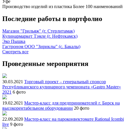
Уфе
Производство изделий из пластика
Более 100 наименований
Последние работы в портфолио
Магазин "Грильяж" (г. Стерлитамак)
Кулинармаркет Тэмле (г. Нефтекамск)
Эко Пышка
Гастроном ООО "Зириклы" (с. Бакалы)
Смотреть все
Проведенные мероприятия
30.03.2021
Торговый проект – генеральный спонсор
Республиканского кулинарного чемпионата «Gastro Master»
2021
6 фото
19.02.2021
Мастер-класс для предпринимателей г. Бирск на
высокорентабельном оборудовании
20 фото
22.09.2020
Мастер-класс на пароконвектомате Rational Icombi
live
9 фото