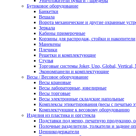
Уничтожители бумаги - шредеры
Бутиковое оборудование
Банкетки
Вешала
Ворота механические и другие охранные устр
Зеркала
Кабины примерочные
Корзины для распродаж, стойки и накопители
Манекены
Плечики
Решетки и комплектующие
Стулья
Торговые системы Joker, Uno, Global, Vertical,
Экономпанели и комплектующие
Весы / Весовое оборудование
Весы крановые
Весы лабораторные, ювелирные
Весы торговые
Весы электронные складские напольные
Комплексы этикетирования (весы с печатью э
Комплектующие к весовому оборудованию
Изделия из пластика и оргстекла
Подставки под меню, печатную продукцию, 
Полочные разделители, толкатели и задние о
Ценникодержатели