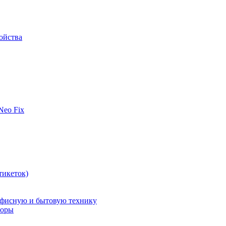
ойства
 Neo Fix
тикеток)
офисную и бытовую технику
поры