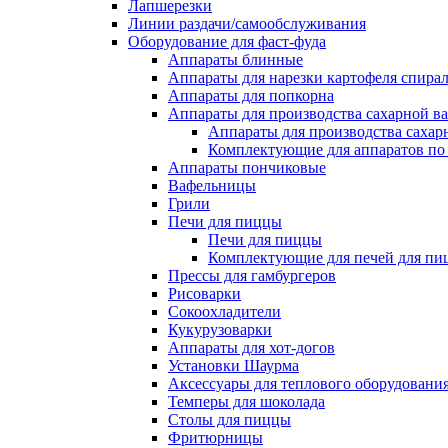
Лапшерезки
Линии раздачи/самообслуживания
Оборудование для фаст-фуда
Аппараты блинные
Аппараты для нарезки картофеля спира
Аппараты для попкорна
Аппараты для производства сахарной в
Аппараты для производства сахар
Комплектующие для аппаратов по 
Аппараты пончиковые
Вафельницы
Грили
Печи для пиццы
Печи для пиццы
Комплектующие для печей для пи
Прессы для гамбургеров
Рисоварки
Сокоохладители
Кукурузоварки
Аппараты для хот-догов
Установки Шаурма
Аксессуары для теплового оборудовани
Темперы для шоколада
Столы для пиццы
Фритюрницы