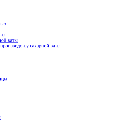
лью
аты
ной ваты
производству сахарной ваты
ццы
я