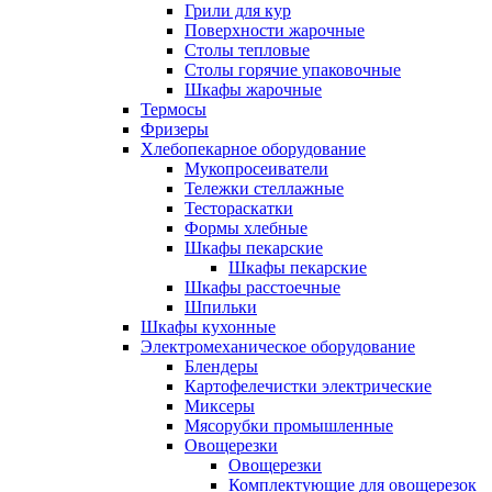
Грили для кур
Поверхности жарочные
Столы тепловые
Столы горячие упаковочные
Шкафы жарочные
Термосы
Фризеры
Хлебопекарное оборудование
Мукопросеиватели
Тележки стеллажные
Тестораскатки
Формы хлебные
Шкафы пекарские
Шкафы пекарские
Шкафы расстоечные
Шпильки
Шкафы кухонные
Электромеханическое оборудование
Блендеры
Картофелечистки электрические
Миксеры
Мясорубки промышленные
Овощерезки
Овощерезки
Комплектующие для овощерезок