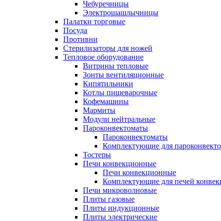
Чебуречницы
Электрошашлычницы
Палатки торговые
Посуда
Противни
Стерилизаторы для ножей
Тепловое оборудование
Витрины тепловые
Зонты вентиляционные
Кипятильники
Котлы пищеварочные
Кофемашины
Мармиты
Модули нейтральные
Пароконвектоматы
Пароконвектоматы
Комплектующие для пароконвекто
Тостеры
Печи конвекционные
Печи конвекционные
Комплектующие для печей конве
Печи микроволновые
Плиты газовые
Плиты индукционные
Плиты электрические