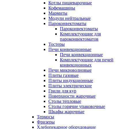
Котлы пищеварочные
Кофемашины
Мармиты
Модули нейтральные
Пароконвектоматы
Пароконвектоматы
Комплектующие для
пароконвектоматов
Тостеры
Печи конвекционные
Печи конвекционные
Комплектующие для печей
конвекционных
Печи микроволновые
Плиты газовые
Плиты индукционные
Плиты электрические
Грили для кур
Поверхности жарочные
Столы тепловые
Столы горячие упаковочные
Шкафы жарочные
Термосы
Фризеры
Хлебопекарное оборудование