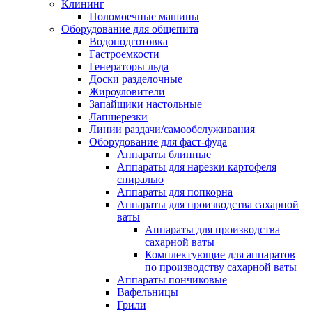
Клининг
Поломоечные машины
Оборудование для общепита
Водоподготовка
Гастроемкости
Генераторы льда
Доски разделочные
Жироуловители
Запайщики настольные
Лапшерезки
Линии раздачи/самообслуживания
Оборудование для фаст-фуда
Аппараты блинные
Аппараты для нарезки картофеля
спиралью
Аппараты для попкорна
Аппараты для производства сахарной
ваты
Аппараты для производства
сахарной ваты
Комплектующие для аппаратов
по производству сахарной ваты
Аппараты пончиковые
Вафельницы
Грили