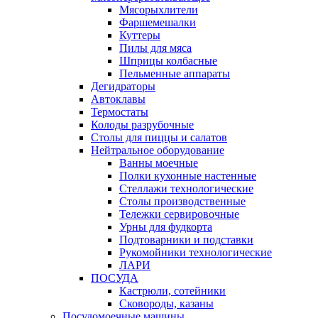
Мясорыхлители
Фаршемешалки
Куттеры
Пилы для мяса
Шприцы колбасные
Пельменные аппараты
Дегидраторы
Автоклавы
Термостаты
Колоды разрубочные
Столы для пиццы и салатов
Нейтральное оборудование
Ванны моечные
Полки кухонные настенные
Стеллажи технологические
Столы производственные
Тележки сервировочные
Урны для фудкорта
Подтоварники и подставки
Рукомойники технологические
ЛАРИ
ПОСУДА
Кастрюли, сотейники
Сковороды, казаны
Посудомоечные машины