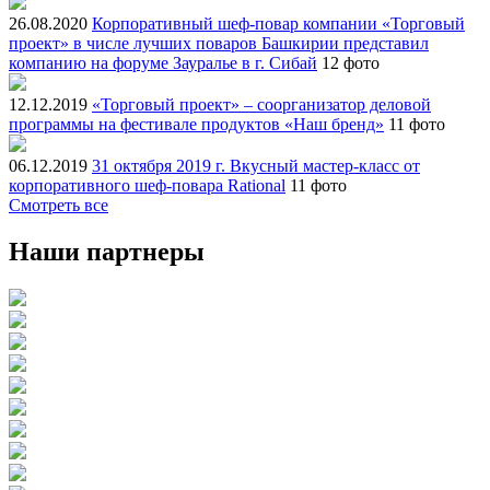
26.08.2020
Корпоративный шеф-повар компании «Торговый
проект» в числе лучших поваров Башкирии представил
компанию на форуме Зауралье в г. Сибай
12 фото
12.12.2019
«Торговый проект» – соорганизатор деловой
программы на фестивале продуктов «Наш бренд»
11 фото
06.12.2019
31 октября 2019 г. Вкусный мастер-класс от
корпоративного шеф-повара Rational
11 фото
Смотреть все
Наши партнеры