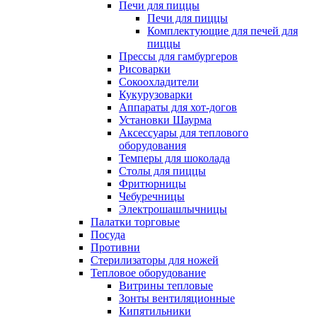
Печи для пиццы
Печи для пиццы
Комплектующие для печей для
пиццы
Прессы для гамбургеров
Рисоварки
Сокоохладители
Кукурузоварки
Аппараты для хот-догов
Установки Шаурма
Аксессуары для теплового
оборудования
Темперы для шоколада
Столы для пиццы
Фритюрницы
Чебуречницы
Электрошашлычницы
Палатки торговые
Посуда
Противни
Стерилизаторы для ножей
Тепловое оборудование
Витрины тепловые
Зонты вентиляционные
Кипятильники