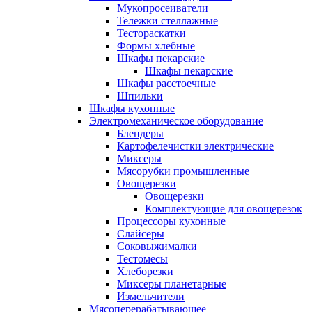
Мукопросеиватели
Тележки стеллажные
Тестораскатки
Формы хлебные
Шкафы пекарские
Шкафы пекарские
Шкафы расстоечные
Шпильки
Шкафы кухонные
Электромеханическое оборудование
Блендеры
Картофелечистки электрические
Миксеры
Мясорубки промышленные
Овощерезки
Овощерезки
Комплектующие для овощерезок
Процессоры кухонные
Слайсеры
Соковыжималки
Тестомесы
Хлеборезки
Миксеры планетарные
Измельчители
Мясоперерабатывающее