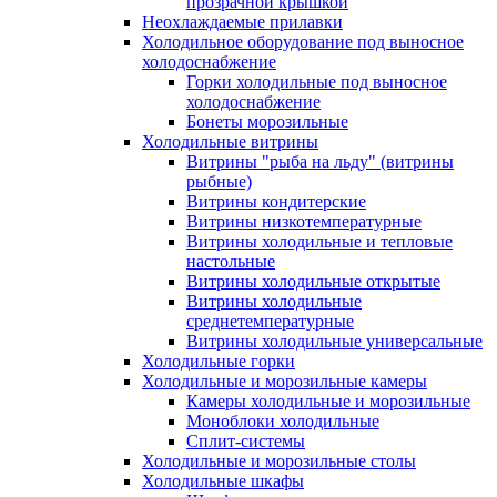
прозрачной крышкой
Неохлаждаемые прилавки
Холодильное оборудование под выносное
холодоснабжение
Горки холодильные под выносное
холодоснабжение
Бонеты морозильные
Холодильные витрины
Витрины "рыба на льду" (витрины
рыбные)
Витрины кондитерские
Витрины низкотемпературные
Витрины холодильные и тепловые
настольные
Витрины холодильные открытые
Витрины холодильные
среднетемпературные
Витрины холодильные универсальные
Холодильные горки
Холодильные и морозильные камеры
Камеры холодильные и морозильные
Моноблоки холодильные
Сплит-системы
Холодильные и морозильные столы
Холодильные шкафы