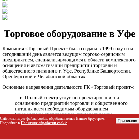
Торговое оборудование в Уфе
Компания «Торговый Проект» была создана в 1999 году и на
сегодняшний день является ведущим торгово-сервисным
предприятием, специализирующимся в области комплексного
оснащения и автоматизации предприятий торговли и
общественного питания в г. Уфе, Республике Башкортостан,
Оренбургской и Челябинской областях.
Основные направления деятельности ГК «Торговый проект»:
Полный спектр услуг по проектированию и
оснащению предприятий торговли и общественного
питания всем необходимым оборудованием
(холодильное оборудование, технологическое
Сайт использует файлы cookie, обрабатываемые Вашим браузером.
оборудование, стеллажное оборудование и т.д.);
Принимаю
Подробнее в
Политике обработки cookie
.
Автоматизация торговых процессов и внедрения
программных продуктов;
Гарантийное и послегарантийное сервисное