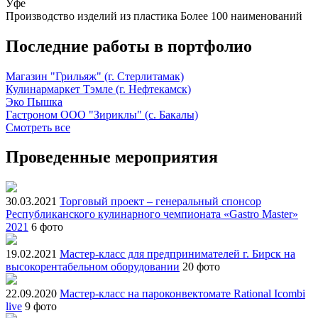
Уфе
Производство изделий из пластика
Более 100 наименований
Последние работы в портфолио
Магазин "Грильяж" (г. Стерлитамак)
Кулинармаркет Тэмле (г. Нефтекамск)
Эко Пышка
Гастроном ООО "Зириклы" (с. Бакалы)
Смотреть все
Проведенные мероприятия
30.03.2021
Торговый проект – генеральный спонсор
Республиканского кулинарного чемпионата «Gastro Master»
2021
6 фото
19.02.2021
Мастер-класс для предпринимателей г. Бирск на
высокорентабельном оборудовании
20 фото
22.09.2020
Мастер-класс на пароконвектомате Rational Icombi
live
9 фото