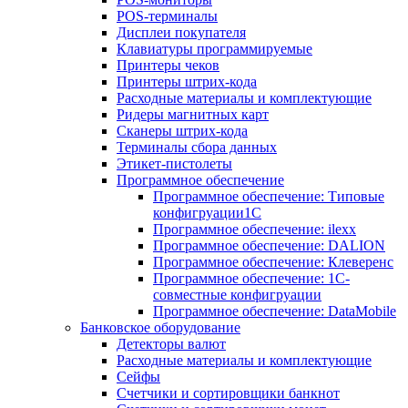
POS-терминалы
Дисплеи покупателя
Клавиатуры программируемые
Принтеры чеков
Принтеры штрих-кода
Расходные материалы и комплектующие
Ридеры магнитных карт
Сканеры штрих-кода
Терминалы сбора данных
Этикет-пистолеты
Программное обеспечение
Программное обеспечение: Типовые
конфигруации1С
Программное обеспечение: ilexx
Программное обеспечение: DALION
Программное обеспечение: Клеверенс
Программное обеспечение: 1С-
совместные конфигруации
Программное обеспечение: DataMobile
Банковское оборудование
Детекторы валют
Расходные материалы и комплектующие
Сейфы
Счетчики и сортировщики банкнот