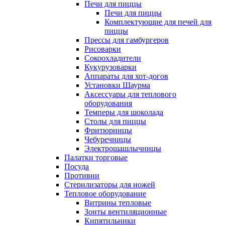
Печи для пиццы
Печи для пиццы
Комплектующие для печей для
пиццы
Прессы для гамбургеров
Рисоварки
Сокоохладители
Кукурузоварки
Аппараты для хот-догов
Установки Шаурма
Аксессуары для теплового
оборудования
Темперы для шоколада
Столы для пиццы
Фритюрницы
Чебуречницы
Электрошашлычницы
Палатки торговые
Посуда
Противни
Стерилизаторы для ножей
Тепловое оборудование
Витрины тепловые
Зонты вентиляционные
Кипятильники