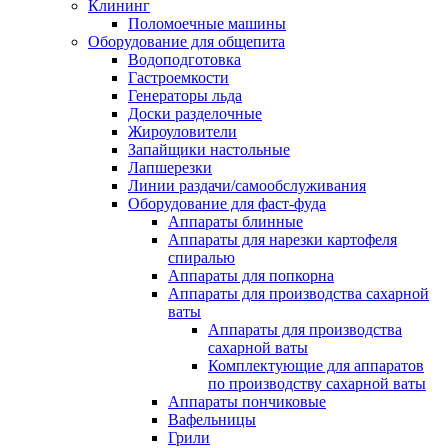
Клининг
Поломоечные машины
Оборудование для общепита
Водоподготовка
Гастроемкости
Генераторы льда
Доски разделочные
Жироуловители
Запайщики настольные
Лапшерезки
Линии раздачи/самообслуживания
Оборудование для фаст-фуда
Аппараты блинные
Аппараты для нарезки картофеля
спиралью
Аппараты для попкорна
Аппараты для производства сахарной
ваты
Аппараты для производства
сахарной ваты
Комплектующие для аппаратов
по производству сахарной ваты
Аппараты пончиковые
Вафельницы
Грили