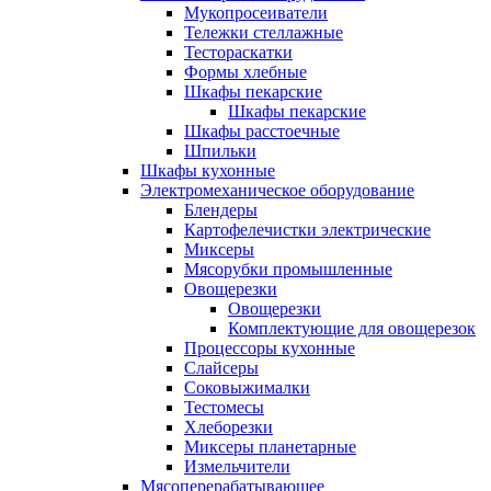
Мукопросеиватели
Тележки стеллажные
Тестораскатки
Формы хлебные
Шкафы пекарские
Шкафы пекарские
Шкафы расстоечные
Шпильки
Шкафы кухонные
Электромеханическое оборудование
Блендеры
Картофелечистки электрические
Миксеры
Мясорубки промышленные
Овощерезки
Овощерезки
Комплектующие для овощерезок
Процессоры кухонные
Слайсеры
Соковыжималки
Тестомесы
Хлеборезки
Миксеры планетарные
Измельчители
Мясоперерабатывающее