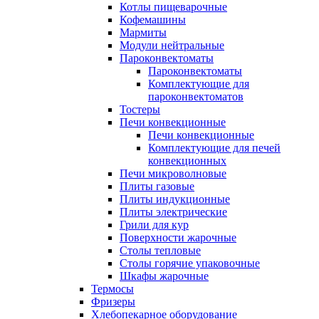
Котлы пищеварочные
Кофемашины
Мармиты
Модули нейтральные
Пароконвектоматы
Пароконвектоматы
Комплектующие для
пароконвектоматов
Тостеры
Печи конвекционные
Печи конвекционные
Комплектующие для печей
конвекционных
Печи микроволновые
Плиты газовые
Плиты индукционные
Плиты электрические
Грили для кур
Поверхности жарочные
Столы тепловые
Столы горячие упаковочные
Шкафы жарочные
Термосы
Фризеры
Хлебопекарное оборудование