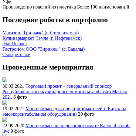
Уфе
Производство изделий из пластика
Более 100 наименований
Последние работы в портфолио
Магазин "Грильяж" (г. Стерлитамак)
Кулинармаркет Тэмле (г. Нефтекамск)
Эко Пышка
Гастроном ООО "Зириклы" (с. Бакалы)
Смотреть все
Проведенные мероприятия
30.03.2021
Торговый проект – генеральный спонсор
Республиканского кулинарного чемпионата «Gastro Master»
2021
6 фото
19.02.2021
Мастер-класс для предпринимателей г. Бирск на
высокорентабельном оборудовании
20 фото
22.09.2020
Мастер-класс на пароконвектомате Rational Icombi
live
9 фото