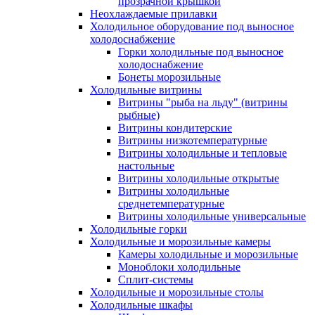
прозрачной крышкой
Неохлаждаемые прилавки
Холодильное оборудование под выносное
холодоснабжение
Горки холодильные под выносное
холодоснабжение
Бонеты морозильные
Холодильные витрины
Витрины "рыба на льду" (витрины
рыбные)
Витрины кондитерские
Витрины низкотемпературные
Витрины холодильные и тепловые
настольные
Витрины холодильные открытые
Витрины холодильные
среднетемпературные
Витрины холодильные универсальные
Холодильные горки
Холодильные и морозильные камеры
Камеры холодильные и морозильные
Моноблоки холодильные
Сплит-системы
Холодильные и морозильные столы
Холодильные шкафы