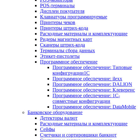
POS-терминалы
Дисплеи покупателя
Клавиатуры программируемые
Принтеры чеков
Принтеры штрих-кода
Расходные материалы и комплектующие
Ридеры магнитных карт
Сканеры штрих-кода
Терминалы сбора данных
Этикет-пистолеты
Программное обеспечение
Программное обеспечение: Типовые
конфигруации1С
Программное обеспечение: ilexx
Программное обеспечение: DALION
Программное обеспечение: Клеверенс
Программное обеспечение: 1С-
совместные конфигруации
Программное обеспечение: DataMobile
Банковское оборудование
Детекторы валют
Расходные материалы и комплектующие
Сейфы
Счетчики и сортировщики банкнот