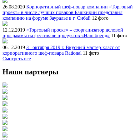
26.08.2020
Корпоративный шеф-повар компании «Торговый
проект» в числе лучших поваров Башкирии представил
компанию на форуме Зауралье в г. Сибай
12 фото
12.12.2019
«Торговый проект» – соорганизатор деловой
программы на фестивале продуктов «Наш бренд»
11 фото
06.12.2019
31 октября 2019 г. Вкусный мастер-класс от
корпоративного шеф-повара Rational
11 фото
Смотреть все
Наши партнеры