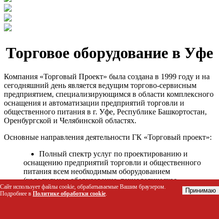
Торговое оборудование в Уфе
Компания «Торговый Проект» была создана в 1999 году и на
сегодняшний день является ведущим торгово-сервисным
предприятием, специализирующимся в области комплексного
оснащения и автоматизации предприятий торговли и
общественного питания в г. Уфе, Республике Башкортостан,
Оренбургской и Челябинской областях.
Основные направления деятельности ГК «Торговый проект»:
Полный спектр услуг по проектированию и
оснащению предприятий торговли и общественного
питания всем необходимым оборудованием
(холодильное оборудование, технологическое
Сайт использует файлы cookie, обрабатываемые Вашим браузером.
оборудование, стеллажное оборудование и т.д.);
Принимаю
Подробнее в
Политике обработки cookie
.
Автоматизация торговых процессов и внедрения
программных продуктов;
Гарантийное и послегарантийное сервисное