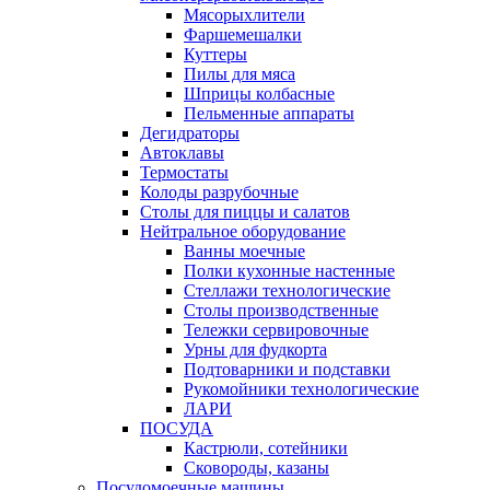
Мясорыхлители
Фаршемешалки
Куттеры
Пилы для мяса
Шприцы колбасные
Пельменные аппараты
Дегидраторы
Автоклавы
Термостаты
Колоды разрубочные
Столы для пиццы и салатов
Нейтральное оборудование
Ванны моечные
Полки кухонные настенные
Стеллажи технологические
Столы производственные
Тележки сервировочные
Урны для фудкорта
Подтоварники и подставки
Рукомойники технологические
ЛАРИ
ПОСУДА
Кастрюли, сотейники
Сковороды, казаны
Посудомоечные машины