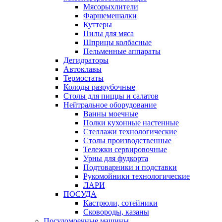
Мясорыхлители
Фаршемешалки
Куттеры
Пилы для мяса
Шприцы колбасные
Пельменные аппараты
Дегидраторы
Автоклавы
Термостаты
Колоды разрубочные
Столы для пиццы и салатов
Нейтральное оборудование
Ванны моечные
Полки кухонные настенные
Стеллажи технологические
Столы производственные
Тележки сервировочные
Урны для фудкорта
Подтоварники и подставки
Рукомойники технологические
ЛАРИ
ПОСУДА
Кастрюли, сотейники
Сковороды, казаны
Посудомоечные машины