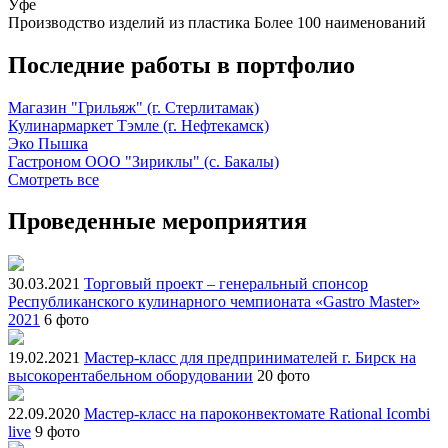
Уфе
Производство изделий из пластика
Более 100 наименований
Последние работы в портфолио
Магазин "Грильяж" (г. Стерлитамак)
Кулинармаркет Тэмле (г. Нефтекамск)
Эко Пышка
Гастроном ООО "Зириклы" (с. Бакалы)
Смотреть все
Проведенные мероприятия
30.03.2021
Торговый проект – генеральный спонсор
Республиканского кулинарного чемпионата «Gastro Master»
2021
6 фото
19.02.2021
Мастер-класс для предпринимателей г. Бирск на
высокорентабельном оборудовании
20 фото
22.09.2020
Мастер-класс на пароконвектомате Rational Icombi
live
9 фото