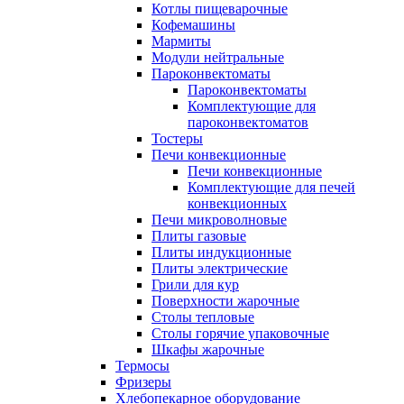
Котлы пищеварочные
Кофемашины
Мармиты
Модули нейтральные
Пароконвектоматы
Пароконвектоматы
Комплектующие для
пароконвектоматов
Тостеры
Печи конвекционные
Печи конвекционные
Комплектующие для печей
конвекционных
Печи микроволновые
Плиты газовые
Плиты индукционные
Плиты электрические
Грили для кур
Поверхности жарочные
Столы тепловые
Столы горячие упаковочные
Шкафы жарочные
Термосы
Фризеры
Хлебопекарное оборудование