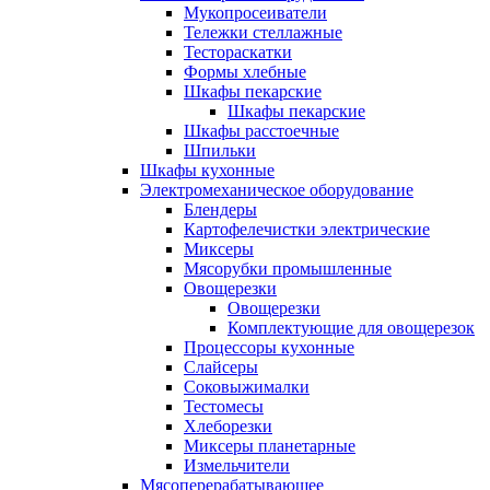
Мукопросеиватели
Тележки стеллажные
Тестораскатки
Формы хлебные
Шкафы пекарские
Шкафы пекарские
Шкафы расстоечные
Шпильки
Шкафы кухонные
Электромеханическое оборудование
Блендеры
Картофелечистки электрические
Миксеры
Мясорубки промышленные
Овощерезки
Овощерезки
Комплектующие для овощерезок
Процессоры кухонные
Слайсеры
Соковыжималки
Тестомесы
Хлеборезки
Миксеры планетарные
Измельчители
Мясоперерабатывающее