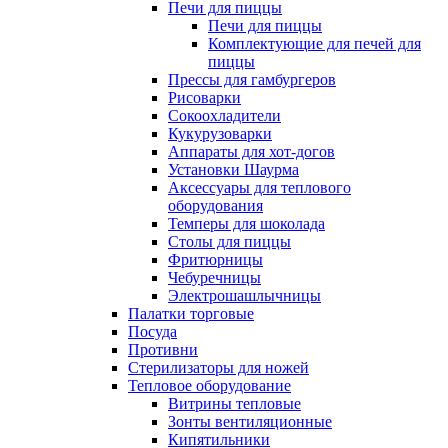
Печи для пиццы
Печи для пиццы
Комплектующие для печей для
пиццы
Прессы для гамбургеров
Рисоварки
Сокоохладители
Кукурузоварки
Аппараты для хот-догов
Установки Шаурма
Аксессуары для теплового
оборудования
Темперы для шоколада
Столы для пиццы
Фритюрницы
Чебуречницы
Электрошашлычницы
Палатки торговые
Посуда
Противни
Стерилизаторы для ножей
Тепловое оборудование
Витрины тепловые
Зонты вентиляционные
Кипятильники