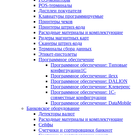
POS-терминалы
Дисплеи покупателя
Клавиатуры программируемые
Принтеры чеков
Принтеры штрих-кода
Расходные материалы и комплектующие
Ридеры магнитных карт
Сканеры штрих-кода
Терминалы сбора данных
Этикет-пистолеты
Программное обеспечение
Программное обеспечение: Типовые
конфигруации1С
Программное обеспечение: ilexx
Программное обеспечение: DALION
Программное обеспечение: Клеверенс
Программное обеспечение: 1С-
совместные конфигруации
Программное обеспечение: DataMobile
Банковское оборудование
Детекторы валют
Расходные материалы и комплектующие
Сейфы
Счетчики и сортировщики банкнот