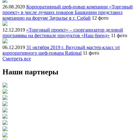
26.08.2020
Корпоративный шеф-повар компании «Торговый
проект» в числе лучших поваров Башкирии представил
компанию на форуме Зауралье в г. Сибай
12 фото
12.12.2019
«Торговый проект» – соорганизатор деловой
программы на фестивале продуктов «Наш бренд»
11 фото
06.12.2019
31 октября 2019 г. Вкусный мастер-класс от
корпоративного шеф-повара Rational
11 фото
Смотреть все
Наши партнеры