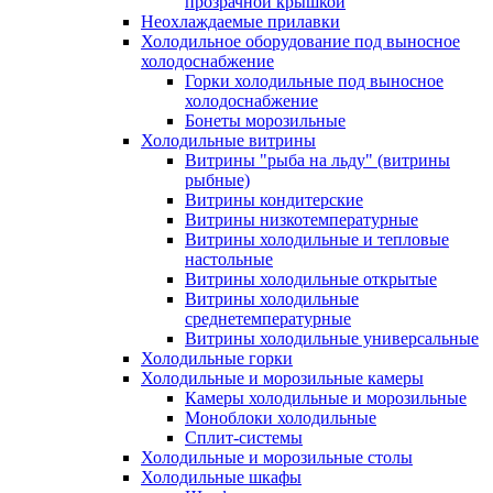
прозрачной крышкой
Неохлаждаемые прилавки
Холодильное оборудование под выносное
холодоснабжение
Горки холодильные под выносное
холодоснабжение
Бонеты морозильные
Холодильные витрины
Витрины "рыба на льду" (витрины
рыбные)
Витрины кондитерские
Витрины низкотемпературные
Витрины холодильные и тепловые
настольные
Витрины холодильные открытые
Витрины холодильные
среднетемпературные
Витрины холодильные универсальные
Холодильные горки
Холодильные и морозильные камеры
Камеры холодильные и морозильные
Моноблоки холодильные
Сплит-системы
Холодильные и морозильные столы
Холодильные шкафы