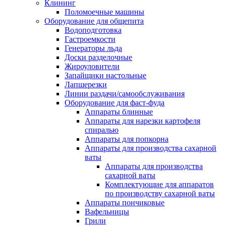
Клининг
Поломоечные машины
Оборудование для общепита
Водоподготовка
Гастроемкости
Генераторы льда
Доски разделочные
Жироуловители
Запайщики настольные
Лапшерезки
Линии раздачи/самообслуживания
Оборудование для фаст-фуда
Аппараты блинные
Аппараты для нарезки картофеля
спиралью
Аппараты для попкорна
Аппараты для производства сахарной
ваты
Аппараты для производства
сахарной ваты
Комплектующие для аппаратов
по производству сахарной ваты
Аппараты пончиковые
Вафельницы
Грили