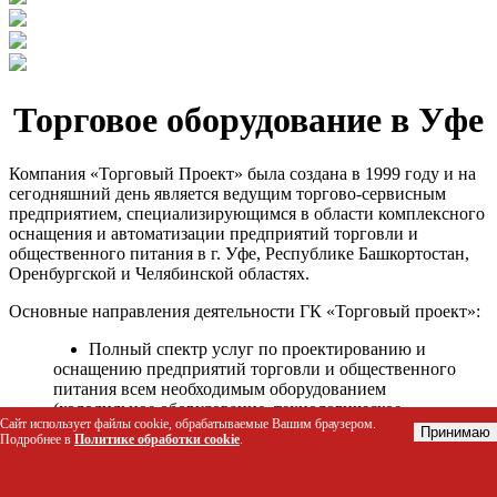
Торговое оборудование в Уфе
Компания «Торговый Проект» была создана в 1999 году и на
сегодняшний день является ведущим торгово-сервисным
предприятием, специализирующимся в области комплексного
оснащения и автоматизации предприятий торговли и
общественного питания в г. Уфе, Республике Башкортостан,
Оренбургской и Челябинской областях.
Основные направления деятельности ГК «Торговый проект»:
Полный спектр услуг по проектированию и
оснащению предприятий торговли и общественного
питания всем необходимым оборудованием
(холодильное оборудование, технологическое
Сайт использует файлы cookie, обрабатываемые Вашим браузером.
оборудование, стеллажное оборудование и т.д.);
Принимаю
Подробнее в
Политике обработки cookie
.
Автоматизация торговых процессов и внедрения
программных продуктов;
Гарантийное и послегарантийное сервисное