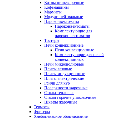
Котлы пищеварочные
Кофемашины
Мармиты
Модули нейтральные
Пароконвектоматы
Пароконвектоматы
Комплектующие для
пароконвектоматов
Тостеры
Печи конвекционные
Печи конвекционные
Комплектующие для печей
конвекционных
Печи микроволновые
Плиты газовые
Плиты индукционные
Плиты электрические
Грили для кур
Поверхности жарочные
Столы тепловые
Столы горячие упаковочные
Шкафы жарочные
Термосы
Фризеры
Хлебопекарное оборудование