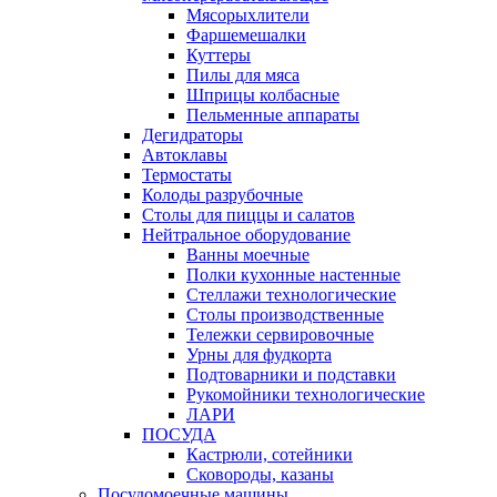
Мясорыхлители
Фаршемешалки
Куттеры
Пилы для мяса
Шприцы колбасные
Пельменные аппараты
Дегидраторы
Автоклавы
Термостаты
Колоды разрубочные
Столы для пиццы и салатов
Нейтральное оборудование
Ванны моечные
Полки кухонные настенные
Стеллажи технологические
Столы производственные
Тележки сервировочные
Урны для фудкорта
Подтоварники и подставки
Рукомойники технологические
ЛАРИ
ПОСУДА
Кастрюли, сотейники
Сковороды, казаны
Посудомоечные машины