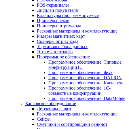
POS-терминалы
Дисплеи покупателя
Клавиатуры программируемые
Принтеры чеков
Принтеры штрих-кода
Расходные материалы и комплектующие
Ридеры магнитных карт
Сканеры штрих-кода
Терминалы сбора данных
Этикет-пистолеты
Программное обеспечение
Программное обеспечение: Типовые
конфигруации1С
Программное обеспечение: ilexx
Программное обеспечение: DALION
Программное обеспечение: Клеверенс
Программное обеспечение: 1С-
совместные конфигруации
Программное обеспечение: DataMobile
Банковское оборудование
Детекторы валют
Расходные материалы и комплектующие
Сейфы
Счетчики и сортировщики банкнот