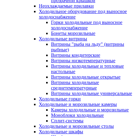
прозрачной крышкой
Неохлаждаемые прилавки
Холодильное оборудование под выносное
холодоснабжение
Горки холодильные под выносное
холодоснабжение
Бонеты морозильные
Холодильные витрины
Витрины "рыба на льду" (витрины
рыбные)
Витрины кондитерские
Витрины низкотемпературные
Витрины холодильные и тепловые
настольные
Витрины холодильные открытые
Витрины холодильные
среднетемпературные
Витрины холодильные универсальные
Холодильные горки
Холодильные и морозильные камеры
Камеры холодильные и морозильные
Моноблоки холодильные
Сплит-системы
Холодильные и морозильные столы
Холодильные шкафы