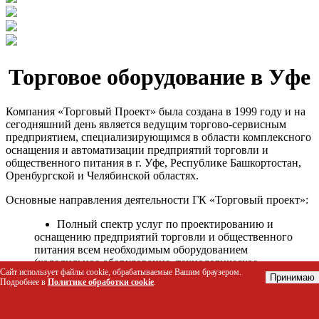
Торговое оборудование в Уфе
Компания «Торговый Проект» была создана в 1999 году и на
сегодняшний день является ведущим торгово-сервисным
предприятием, специализирующимся в области комплексного
оснащения и автоматизации предприятий торговли и
общественного питания в г. Уфе, Республике Башкортостан,
Оренбургской и Челябинской областях.
Основные направления деятельности ГК «Торговый проект»:
Полный спектр услуг по проектированию и
оснащению предприятий торговли и общественного
питания всем необходимым оборудованием
(холодильное оборудование, технологическое
Сайт использует файлы cookie, обрабатываемые Вашим браузером.
оборудование, стеллажное оборудование и т.д.);
Принимаю
Подробнее в
Политике обработки cookie
.
Автоматизация торговых процессов и внедрения
программных продуктов;
Гарантийное и послегарантийное сервисное