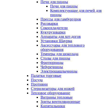
Печи для пиццы
Печи для пиццы
Комплектующие для печей для
пиццы
Прессы для гамбургеров
Рисоварки
Сокоохладители
Кукурузоварки
Аппараты для хот-догов
Установки Шаурма
Аксессуары для теплового
оборудования
Темперы для шоколада
Столы для пиццы
Фритюрницы
Чебуречницы
Электрошашлычницы
Палатки торговые
Посуда
Противни
Стерилизаторы для ножей
Тепловое оборудование
Витрины тепловые
Зонты вентиляционные
Кипятильники