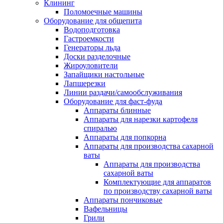
Клининг
Поломоечные машины
Оборудование для общепита
Водоподготовка
Гастроемкости
Генераторы льда
Доски разделочные
Жироуловители
Запайщики настольные
Лапшерезки
Линии раздачи/самообслуживания
Оборудование для фаст-фуда
Аппараты блинные
Аппараты для нарезки картофеля
спиралью
Аппараты для попкорна
Аппараты для производства сахарной
ваты
Аппараты для производства
сахарной ваты
Комплектующие для аппаратов
по производству сахарной ваты
Аппараты пончиковые
Вафельницы
Грили