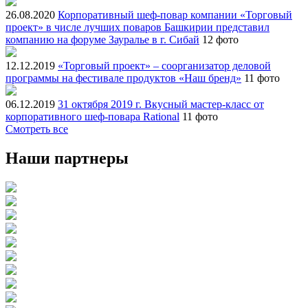
26.08.2020
Корпоративный шеф-повар компании «Торговый
проект» в числе лучших поваров Башкирии представил
компанию на форуме Зауралье в г. Сибай
12 фото
12.12.2019
«Торговый проект» – соорганизатор деловой
программы на фестивале продуктов «Наш бренд»
11 фото
06.12.2019
31 октября 2019 г. Вкусный мастер-класс от
корпоративного шеф-повара Rational
11 фото
Смотреть все
Наши партнеры