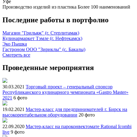
Уфе
Производство изделий из пластика
Более 100 наименований
Последние работы в портфолио
Магазин "Грильяж" (г. Стерлитамак)
Кулинармаркет Тэмле (г. Нефтекамск)
Эко Пышка
Гастроном ООО "Зириклы" (с. Бакалы)
Смотреть все
Проведенные мероприятия
30.03.2021
Торговый проект – генеральный спонсор
Республиканского кулинарного чемпионата «Gastro Master»
2021
6 фото
19.02.2021
Мастер-класс для предпринимателей г. Бирск на
высокорентабельном оборудовании
20 фото
22.09.2020
Мастер-класс на пароконвектомате Rational Icombi
live
9 фото