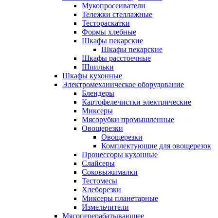
Мукопросеиватели
Тележки стеллажные
Тестораскатки
Формы хлебные
Шкафы пекарские
Шкафы пекарские
Шкафы расстоечные
Шпильки
Шкафы кухонные
Электромеханическое оборудование
Блендеры
Картофелечистки электрические
Миксеры
Мясорубки промышленные
Овощерезки
Овощерезки
Комплектующие для овощерезок
Процессоры кухонные
Слайсеры
Соковыжималки
Тестомесы
Хлеборезки
Миксеры планетарные
Измельчители
Мясоперерабатывающее